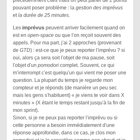
précédemment cités mais on peut parler de 2 points
pouvant poser problème : la
gestion des imprévus
et
la durée de 25 minutes
.
Les
imprévus
peuvent arriver facilement quand on
est en
open-space
ou que l'on reçoit souvent des
appels. Pour ma part, j'ai 2 approches (provenant
de
GTD
) : est-ce que je peux reporter l'imprévu ? si
oui, alors ça sera soit l'objet de ma pause, soit
l'objet d'un
pomodori
complet. Souvent, ce qui
m’interrompt c'est quelqu'un qui vient me poser une
question. La plupart du temps je regarde mon
compteur et je réponds (de manière un peu sec
mais les gens s'habituent) « je viens te voir dans X
minutes » (X étant le temps restant jusqu'à la fin de
mon
sprint
).
Sinon, si je ne peux pas reporter l'imprévu ou si
cette personne a besoin immédiatement d'une
réponse approfondie, dans ce cas, je clos mon