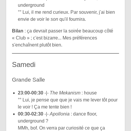
underground
°° Lui, il me rend curieux. Par souvenir, j'ai bien
envie de voir le
son
qu'il fournira.
Bilan
: ça devrait passer la soirée beaucoup côté
« Club » ; c'est bizarre... Mes préférences
s'enchaînent plutôt bien.
Samedi
Grande Salle
23:00-00:30
-|-
The Mekanism
: house
°° Lui, je pense que que je vais me lever tôt pour
le voir ! Ça me tente bien !
00:30-02:30
-|-
Apollonia
: dance floor,
underground ?
MMh, bof. On verra par curiosité ce que ça