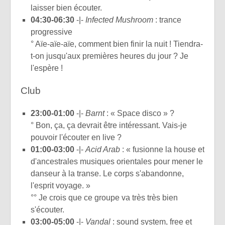
laisser bien écouter.
04:30-06:30
-|-
Infected Mushroom
: trance
progressive
° Aïe-aïe-aïe, comment bien finir la nuit ! Tiendra-
t-on jusqu'aux premières heures du jour ? Je
l'espère !
Club
23:00-01:00
-|-
Barnt
: « Space disco » ?
° Bon, ça, ça devrait être intéressant. Vais-je
pouvoir l'écouter en live ?
01:00-03:00
-|-
Acid Arab
: « fusionne la house et
d'ancestrales musiques orientales pour mener le
danseur à la transe. Le corps s'abandonne,
l'esprit voyage. »
°° Je crois que ce groupe va très très bien
s'écouter.
03:00-05:00
-|-
Vandal
: sound system, free et