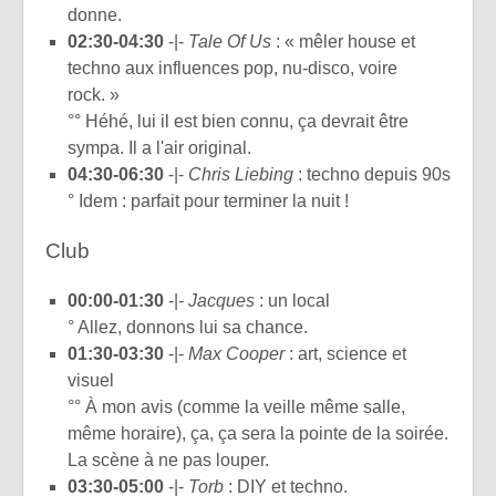
donne.
02:30-04:30
-|-
Tale Of Us
: « mêler house et
techno aux influences pop, nu-disco, voire
rock. »
°° Héhé, lui il est bien connu, ça devrait être
sympa. Il a l'air original.
04:30-06:30
-|-
Chris Liebing
: techno depuis 90s
° Idem : parfait pour terminer la nuit !
Club
00:00-01:30
-|-
Jacques
: un local
° Allez, donnons lui sa chance.
01:30-03:30
-|-
Max Cooper
: art, science et
visuel
°° À mon avis (comme la veille même salle,
même horaire), ça, ça sera la pointe de la soirée.
La scène à ne pas louper.
03:30-05:00
-|-
Torb
: DIY et techno.