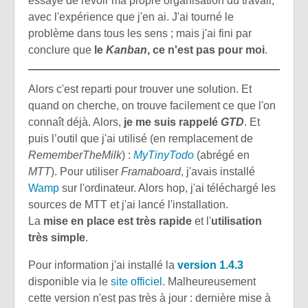
essayé de revoir ma propre organisation du travail,
avec l'expérience que j'en ai. J'ai tourné le
problème dans tous les sens ; mais j'ai fini par
conclure que
le
Kanban
, ce n'est pas pour moi
.
Alors c'est reparti pour trouver une solution. Et
quand on cherche, on trouve facilement ce que l'on
connaît déjà. Alors,
je me suis rappelé
GTD
. Et
puis l’outil que j'ai utilisé (en remplacement de
RememberTheMilk
) :
MyTinyTodo
(abrégé en
MTT
). Pour utiliser
Framaboard
, j'avais installé
Wamp
sur l'ordinateur. Alors hop, j'ai téléchargé les
sources de MTT et j'ai lancé l'installation.
La
mise en place est très rapide
et l'
utilisation
très simple
.
Pour information j'ai installé la
version 1.4.3
disponible via le
site officiel
. Malheureusement
cette version n'est pas très à jour : dernière mise à