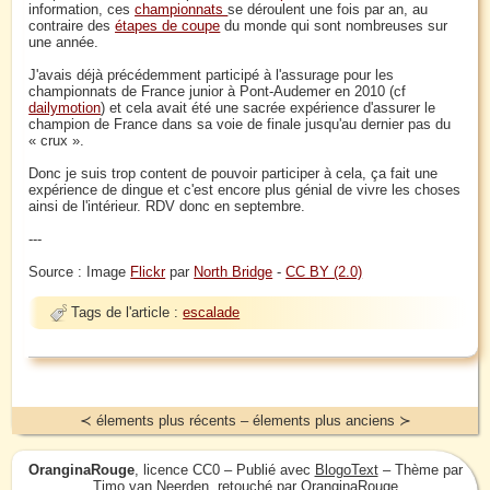
information, ces
championnats
se déroulent une fois par an, au
contraire des
étapes de coupe
du monde qui sont nombreuses sur
une année.
J'avais déjà précédemment participé à l'assurage pour les
championnats de France junior à Pont-Audemer en 2010 (cf
dailymotion
) et cela avait été une sacrée expérience d'assurer le
champion de France dans sa voie de finale jusqu'au dernier pas du
« crux ».
Donc je suis trop content de pouvoir participer à cela, ça fait une
expérience de dingue et c'est encore plus génial de vivre les choses
ainsi de l'intérieur. RDV donc en septembre.
---
Source : Image
Flickr
par
North Bridge
-
CC BY (2.0)
Tags de l'article :
escalade
≺ élements plus récents – élements plus anciens ≻
OranginaRouge
, licence CC0 – Publié avec
BlogoText
– Thème par
Timo van Neerden
, retouché par OranginaRouge