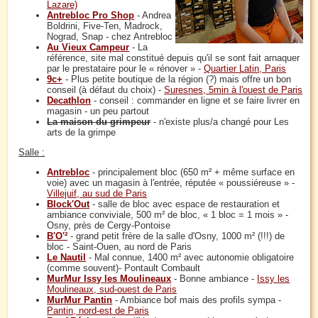
Lazare)
Antrebloc Pro Shop
- Andrea
Boldrini, Five-Ten, Madrock,
Nograd, Snap - chez Antrebloc
Au Vieux Campeur
- La
référence, site mal constitué depuis qu'il se sont fait arnaquer
par le prestataire pour le « rénover » -
Quartier Latin, Paris
9c+
- Plus petite boutique de la région (?) mais offre un bon
conseil (à défaut du choix) -
Suresnes, 5min à l'ouest de Paris
Decathlon
- conseil : commander en ligne et se faire livrer en
magasin - un peu partout
La maison du grimpeur
- n'existe plus/a changé pour Les
arts de la grimpe
Salle :
Antrebloc
- principalement bloc (650 m² + même surface en
voie) avec un magasin à l'entrée, réputée « poussiéreuse » -
Villejuif, au sud de Paris
Block'Out
- salle de bloc avec espace de restauration et
ambiance conviviale, 500 m² de bloc, « 1 bloc = 1 mois » -
Osny, près de Cergy-Pontoise
B'O'²
- grand petit frère de la salle d'Osny, 1000 m² (!!!) de
bloc - Saint-Ouen, au nord de Paris
Le Nautil
- Mal connue, 1400 m² avec autonomie obligatoire
(comme souvent)- Pontault Combault
MurMur Issy les Moulineaux
- Bonne ambiance -
Issy les
Moulineaux, sud-ouest de Paris
MurMur Pantin
- Ambiance bof mais des profils sympa -
Pantin, nord-est de Paris