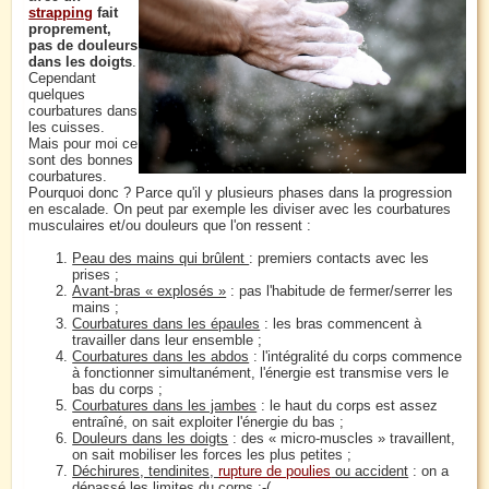
strapping
fait
proprement,
pas de douleurs
dans les doigts
.
Cependant
quelques
courbatures dans
les cuisses.
Mais pour moi ce
sont des bonnes
courbatures.
Pourquoi donc ? Parce qu'il y plusieurs phases dans la progression
en escalade. On peut par exemple les diviser avec les courbatures
musculaires et/ou douleurs que l'on ressent :
Peau des mains qui brûlent
: premiers contacts avec les
prises ;
Avant-bras « explosés »
: pas l'habitude de fermer/serrer les
mains ;
Courbatures dans les épaules
: les bras commencent à
travailler dans leur ensemble ;
Courbatures dans les abdos
: l'intégralité du corps commence
à fonctionner simultanément, l'énergie est transmise vers le
bas du corps ;
Courbatures dans les jambes
: le haut du corps est assez
entraîné, on sait exploiter l'énergie du bas ;
Douleurs dans les doigts
: des « micro-muscles » travaillent,
on sait mobiliser les forces les plus petites ;
Déchirures, tendinites,
rupture de poulies
ou accident
: on a
dépassé les limites du corps :-( .