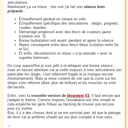
articulations.
Maintenant ça va mieux ; hier soir j'ai fait une
séance bien
préparée
:
Échauffement général en venant en vélo.
Échauffement spécifique des articulations : doigts, poignets,
coudes, épaules.
Démarrage progressif avec des blocs de couleurs jaune
(cotation env. 3).
Bonne hydratation soit avant, pendant et après la séance.
Repos conséquent entre deux blocs bleus (cotation entre 5a
et 5c).
Et enfin, décontraction et retour « à la normale » avec le
superbe hammam.
Du coup aujourd'hui je suis prêt à ré-attaquer une bonne séance ;
mais en faisant attention car je veille toujours à mes articulations (en
particulier les doigts, c'est tellement fragile et je manque encore
d'entraînement). Mais je reste content de voir que la corne sur les
doigts s'est reformé (donc plus de brûlure) et les muscles se sont
décrassés.
Enfin, voici la
nouvelle version de
blogotext V2
, il faut encore que
j'adapte le thème. Comme toujours l'installation est très simple et
cela empêche les gens frileux au
hacking
de trouver une excuse
pour s'y mettre.
Bon, il y a des choses dont je ne me servirait pas, tel que le partage
de liens car je préfères shaarli qui est plus complet à mon sens.
---