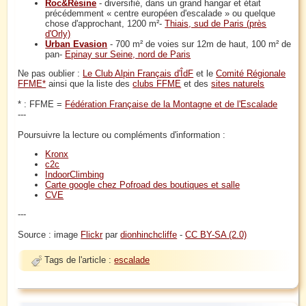
Roc&Résine
- diversifié, dans un grand hangar et était
précédemment « centre européen d'escalade » ou quelque
chose d'approchant, 1200 m²-
Thiais, sud de Paris (près
d'Orly)
Urban Evasion
- 700 m² de voies sur 12m de haut, 100 m² de
pan-
Epinay sur Seine, nord de Paris
Ne pas oublier :
Le Club Alpin Français d'ÎdF
et le
Comité Régionale
FFME*
ainsi que la liste des
clubs FFME
et des
sites naturels
* : FFME =
Fédération Française de la Montagne et de l'Escalade
---
Poursuivre la lecture ou compléments d'information :
Kronx
c2c
IndoorClimbing
Carte google chez Pofroad des boutiques et salle
CVE
---
Source : image
Flickr
par
dionhinchcliffe
-
CC BY-SA (2.0)
Tags de l'article :
escalade