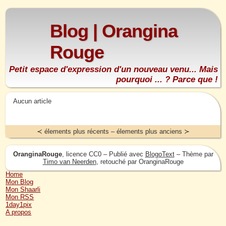
Blog | Orangina
Rouge
Petit espace d'expression d'un nouveau venu... Mais
pourquoi ... ? Parce que !
Aucun article
≺ élements plus récents – élements plus anciens ≻
OranginaRouge
, licence CC0 – Publié avec
BlogoText
– Thème par
Timo van Neerden
, retouché par OranginaRouge
Home
Mon Blog
Mon Shaarli
Mon RSS
1day1pix
A propos