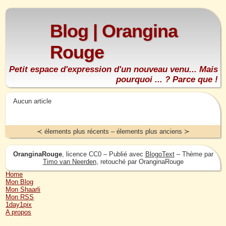
Blog | Orangina
Rouge
Petit espace d'expression d'un nouveau venu... Mais
pourquoi ... ? Parce que !
Aucun article
≺ élements plus récents – élements plus anciens ≻
OranginaRouge
, licence CC0 – Publié avec
BlogoText
– Thème par
Timo van Neerden
, retouché par OranginaRouge
Home
Mon Blog
Mon Shaarli
Mon RSS
1day1pix
A propos