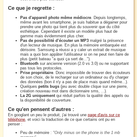
Ce que je regrette :
Pas d'appareil photo même médiocre
. Depuis longtemps,
même avant les smartphone, je suis habitue a dégainer pour
prendre une photo qui tient plus du souvenir que du côté
esthétique. Cependant il existe un modèle plus haut de
gamme mais évidemment plus cher.
Pas de possibilité d’écouter un MP3
malgré la présence
d'un lecteur de musique. En plus la mémoire embarquée est
dérisoire. Samsung a réussi a y caler un extrait de musique
mais a quoi bon appâter l'utilisateur si on ne peut rien faire de
plus (petit bateau "a quoi ça sert de...").
Bluetooth
sur ancienne version (2.0 vs 3.0) ou ne supportant
pas tous les protocoles.
Prise propriétaire
. Donc impossible de trouver des écouteurs
de son choix, de le recharger sur un ordinateur ou d'y charger
des données (bon il n'y a pas de place mais quand même...).
Quelques
petits bugs
(jeu avec double clique sur une pierre,
création nouveau mot dans dictionnaire sms, ...).
La 2G uniquement
qui réduit parfois la qualité des appels ou
la disponibilité de couverture.
Ce qu'en pensent d'autres :
En googlant un peu le produit, j'ai trouvé une
page d'avis sur ce
téléphone
, et voici la traduction de ce que certains ont pu en
penser :
Peu de mémoire :
Only minus on the phone is the 1 mb