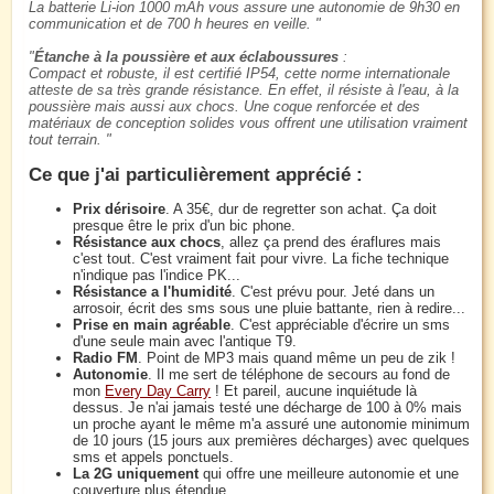
La batterie Li-ion 1000 mAh vous assure une autonomie de 9h30 en
communication et de 700 h heures en veille.
Étanche à la poussière et aux éclaboussures
:
Compact et robuste, il est certifié IP54, cette norme internationale
atteste de sa très grande résistance. En effet, il résiste à l'eau, à la
poussière mais aussi aux chocs. Une coque renforcée et des
matériaux de conception solides vous offrent une utilisation vraiment
tout terrain.
Ce que j'ai particulièrement apprécié :
Prix dérisoire
. A 35€, dur de regretter son achat. Ça doit
presque être le prix d'un bic phone.
Résistance aux chocs
, allez ça prend des éraflures mais
c'est tout. C'est vraiment fait pour vivre. La fiche technique
n'indique pas l'indice PK...
Résistance a l'humidité
. C'est prévu pour. Jeté dans un
arrosoir, écrit des sms sous une pluie battante, rien à redire...
Prise en main agréable
. C'est appréciable d'écrire un sms
d'une seule main avec l'antique T9.
Radio FM
. Point de MP3 mais quand même un peu de zik !
Autonomie
. Il me sert de téléphone de secours au fond de
mon
Every Day Carry
! Et pareil, aucune inquiétude là
dessus. Je n'ai jamais testé une décharge de 100 à 0% mais
un proche ayant le même m'a assuré une autonomie minimum
de 10 jours (15 jours aux premières décharges) avec quelques
sms et appels ponctuels.
La 2G uniquement
qui offre une meilleure autonomie et une
couverture plus étendue.