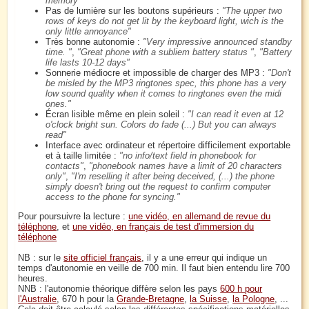
memory
Pas de lumière sur les boutons supérieurs :
The upper two
rows of keys do not get lit by the keyboard light, wich is the
only little annoyance
Très bonne autonomie :
Very impressive announced standby
time.
,
Great phone with a subliem battery status
,
Battery
life lasts 10-12 days
Sonnerie médiocre et impossible de charger des MP3 :
Don't
be misled by the MP3 ringtones spec, this phone has a very
low sound quality when it comes to ringtones even the midi
ones.
Écran lisible même en plein soleil :
I can read it even at 12
o'clock bright sun. Colors do fade (...) But you can always
read
Interface avec ordinateur et répertoire difficilement exportable
et à taille limitée :
no info/text field in phonebook for
contacts
,
phonebook names have a limit of 20 characters
only
,
I'm reselling it after being deceived, (...) the phone
simply doesn't bring out the request to confirm computer
access to the phone for syncing.
Pour poursuivre la lecture :
une vidéo, en allemand de revue du
téléphone
, et
une vidéo, en français de test d'immersion du
téléphone
NB : sur le
site officiel français
, il y a une erreur qui indique un
temps d'autonomie en veille de 700 min. Il faut bien entendu lire 700
heures.
NNB : l'autonomie théorique diffère selon les pays
600 h pour
l'Australie
, 670 h pour la
Grande-Bretagne
,
la Suisse
,
la Pologne
, ...