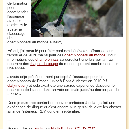
de formation
pour
appréhender
l'assurage
avec les
cordes et le
système
d'assurage
des
championnats du monde à Bercy.
Hé oui, j'ai postulé pour faire parti des bénévoles offrant de leur
temps et de leurs mains pour ces
championnats du monde
. Pour
information, ces
championnats
se déroulent une fois par an, au
contraire des
étapes de coupe
du monde qui sont nombreuses sur
une année.
J'avais déjà précédemment participé à l'assurage pour les
championnats de France junior à Pont-Audemer en 2010 (cf
dailymotion
) et cela avait été une sacrée expérience d'assurer le
champion de France dans sa voie de finale jusqu'au dernier pas du
« crux ».
Donc je suis trop content de pouvoir participer à cela, ça fait une
expérience de dingue et c'est encore plus génial de vivre les choses
ainsi de l'intérieur. RDV donc en septembre.
---
Source : Image
Flickr
par
North Bridge
-
CC BY (2.0)