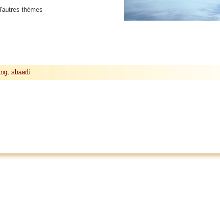
d'autres thèmes
ing
,
shaarli