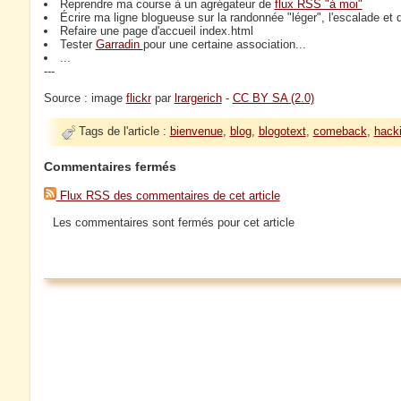
Reprendre ma course à un agrégateur de
flux RSS "à moi"
Écrire ma ligne blogueuse sur la randonnée "léger", l'escalade et 
Refaire une page d'accueil index.html
Tester
Garradin
pour une certaine association...
...
---
Source : image
flickr
par
lrargerich
-
CC BY SA (2.0)
Tags de l'article :
bienvenue
,
blog
,
blogotext
,
comeback
,
hack
Commentaires fermés
Flux RSS des commentaires de cet article
Les commentaires sont fermés pour cet article