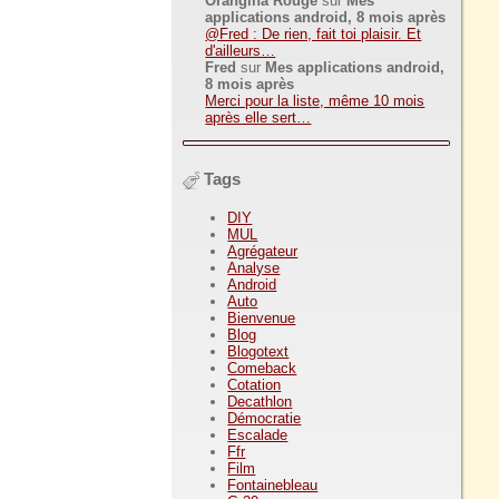
Orangina Rouge
sur
Mes
applications android, 8 mois après
@Fred : De rien, fait toi plaisir. Et
d'ailleurs…
Fred
sur
Mes applications android,
8 mois après
Merci pour la liste, même 10 mois
après elle sert…
Tags
DIY
MUL
Agrégateur
Analyse
Android
Auto
Bienvenue
Blog
Blogotext
Comeback
Cotation
Decathlon
Démocratie
Escalade
Ffr
Film
Fontainebleau