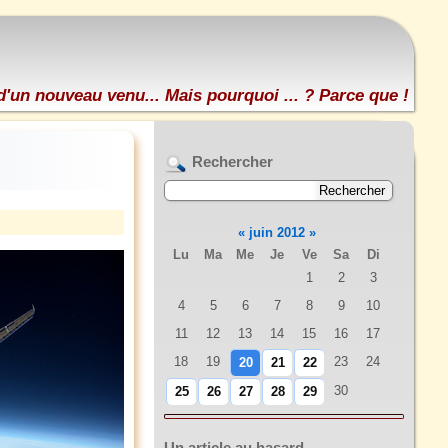
d'un nouveau venu... Mais pourquoi ... ? Parce que !
Rechercher
«
juin 2012
»
Lu
Ma
Me
Je
Ve
Sa
Di
1
2
3
4
5
6
7
8
9
10
11
12
13
14
15
16
17
18
19
23
24
20
21
22
30
25
26
27
28
29
Un article au hasard