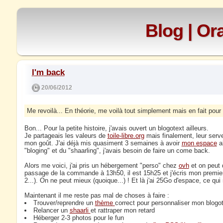
Blog | O
I'm back
20/06/2012
Me revoilà... En théorie, me voilà tout simplement mais en fait pour 
Bon... Pour la petite histoire, j'avais ouvert un blogotext ailleurs.
Je partageais les valeurs de
toile-libre.org
mais finalement, leur serv
mon goût. J'ai déjà mis quasiment 3 semaines à avoir
mon espace
al
"bloging" et du "shaarling", j'avais besoin de faire un come back.
Alors me voici, j'ai pris un hébergement "perso" chez
ovh
et on peut 
passage de la commande à 13h50, il est 15h25 et j'écris mon premier b
2...). On ne peut mieux (quoique...) ! Et là j'ai 25Go d'espace, ce qu
Maintenant il me reste pas mal de choses à faire :
Trouver/reprendre un
thème
correct pour personnaliser mon blogo
Relancer un
shaarli
et rattraper mon retard
Héberger 2-3 photos pour le fun