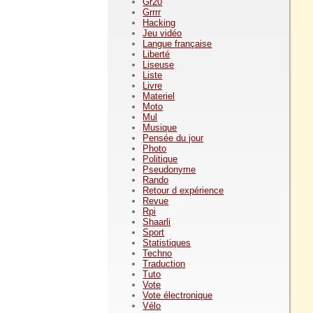
Gr20
Grrrr
Hacking
Jeu vidéo
Langue française
Liberté
Liseuse
Liste
Livre
Materiel
Moto
Mul
Musique
Pensée du jour
Photo
Politique
Pseudonyme
Rando
Retour d expérience
Revue
Rpi
Shaarli
Sport
Statistiques
Techno
Traduction
Tuto
Vote
Vote électronique
Vélo