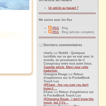
Un article au hasard ?
Me suivre avec les flux
RSS
: Blog
RSS
: Blog (articles complets)
Derniers commentaires
charly
sur
Reddit - Quelques
lucidités sur ce qui va mal avec le
monde, en provenance de r/
Conspiracy entre tout autre lieux.
Superbe article. Merci pour cette
traduction.
Orangina Rouge
sur
Retour
d'expérience sur le PocketBook
Touch Lux
@Eliane : Are you sure you don't
know it:…
Eliane
sur
Retour d'expérience sur
le PocketBook Touch Lux
@Orangina Rouge : I don't know this
movie, but if it's…