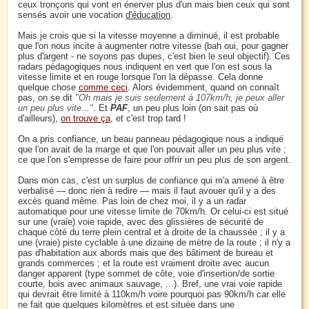
ceux tronçons qui vont en énerver plus d'un mais bien ceux qui sont
sensés avoir une vocation
d'éducation
.
Mais je crois que si la vitesse moyenne a diminué, il est probable
que l'on nous incite à augmenter notre vitesse (bah oui, pour gagner
plus d'argent - ne soyons pas dupes, c'est bien le seul objectif). Ces
radars pédagogiques nous indiquent en vert que l'on est sous la
vitesse limite et en rouge lorsque l'on la dépasse. Cela donne
quelque chose
comme ceci
. Alors évidemment, quand on connaît
pas, on se dit
Oh mais je suis seulement à 107km/h, je peux aller
un peu plus vite...
. Et
PAF
, un peu plus loin (on sait pas où
d'ailleurs),
on trouve ça
, et c'est trop tard !
On a pris confiance, un beau panneau pédagogique nous a indiqué
que l'on avait de la marge et que l'on pouvait aller un peu plus vite ;
ce que l'on s'empresse de faire pour offrir un peu plus de son argent.
Dans mon cas, c'est un surplus de confiance qui m'a amené à être
verbalisé — donc rien à redire — mais il faut avouer qu'il y a des
excès quand même. Pas loin de chez moi, il y a un radar
automatique pour une vitesse limite de 70km/h. Or celui-ci est situé
sur une (vraie) voie rapide, avec des glissières de sécurité de
chaque côté du terre plein central et à droite de la chaussée ; il y a
une (vraie) piste cyclable à une dizaine de mètre de la route ; il n'y a
pas d'habitation aux abords mais que des bâtiment de bureau et
grands commerces ; et la route est vraiment droite avec aucun
danger apparent (type sommet de côte, voie d'insertion/de sortie
courte, bois avec animaux sauvage, ...). Bref, une vrai voie rapide
qui devrait être limité à 110km/h voire pourquoi pas 90km/h car elle
ne fait que quelques kilomètres et est située dans une