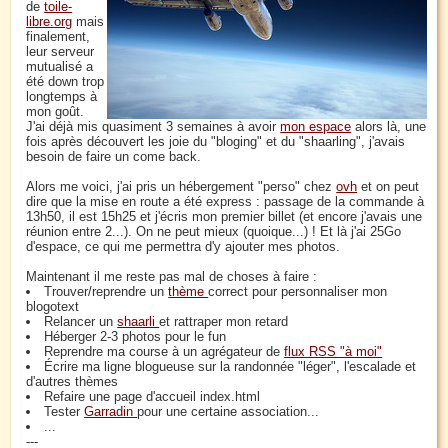
de
toile-
libre.org
mais
finalement,
leur serveur
mutualisé a
été down trop
longtemps à
mon goût.
J'ai déjà mis quasiment 3 semaines à avoir
mon espace
alors là, une
fois après découvert les joie du "bloging" et du "shaarling", j'avais
besoin de faire un come back.
Alors me voici, j'ai pris un hébergement "perso" chez
ovh
et on peut
dire que la mise en route a été express : passage de la commande à
13h50, il est 15h25 et j'écris mon premier billet (et encore j'avais une
réunion entre 2...). On ne peut mieux (quoique...) ! Et là j'ai 25Go
d'espace, ce qui me permettra d'y ajouter mes photos.
Maintenant il me reste pas mal de choses à faire :
Trouver/reprendre un
thème
correct pour personnaliser mon
blogotext
Relancer un
shaarli
et rattraper mon retard
Héberger 2-3 photos pour le fun
Reprendre ma course à un agrégateur de
flux RSS "à moi"
Écrire ma ligne blogueuse sur la randonnée "léger", l'escalade et
d'autres thèmes
Refaire une page d'accueil index.html
Tester
Garradin
pour une certaine association...
...
---