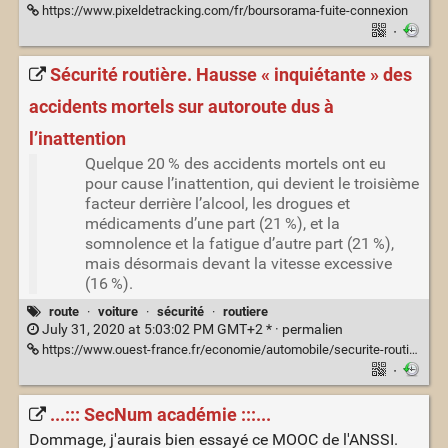
https://www.pixeldetracking.com/fr/boursorama-fuite-connexion
·
Sécurité routière. Hausse « inquiétante » des
accidents mortels sur autoroute dus à
l’inattention
Quelque 20 % des accidents mortels ont eu
pour cause l’inattention, qui devient le troisième
facteur derrière l’alcool, les drogues et
médicaments d’une part (21 %), et la
somnolence et la fatigue d’autre part (21 %),
mais désormais devant la vitesse excessive
(16 %).
route
·
voiture
·
sécurité
·
routiere
July 31, 2020 at 5:03:02 PM GMT+2 * ·
permalien
https://www.ouest-france.fr/economie/automobile/securite-routiere-hausse-inquietante-des-accidents-mortels-sur-autoroute-dus-a-l-inattention-6917030
·
...::: SecNum académie :::...
Dommage, j'aurais bien essayé ce MOOC de l'ANSSI.