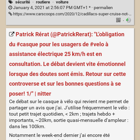
sécurité
·
routiere
·
voiture
January 4, 2021 at 2:56:07 PM GMT+1 * ·
permalien
https://www.carscoops.com/2020/12/cadillacs-super-cruise-not-suitable-when-towing-or-approaching-toll-gates/
·
Patrick Rérat (@PatrickRerat): "L’obligation
du #casque pour les usagers de #velo à
assistance électrique 25 km/h est en
consultation. Le débat devient vite émotionnel
lorsque des doutes sont émis. Retour sur cette
controverse et sur les bonnes questions à se
poser! 1/" | nitter
Ce débat sur le casque à vélo qui revient me permet de
partager un avis que j'ai. J'utilise fréquemment le vélo :
tout petit trajet quotidien, < 2km ; trajets hebdo +
importants, ~20km, sortie quasi-mensuelle d'ampleur :
dans les 100km.
Notamment le week-end dernier j'ai encore été