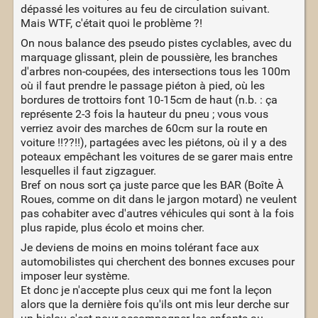
dépassé les voitures au feu de circulation suivant.
Mais WTF, c'était quoi le problème ?!
On nous balance des pseudo pistes cyclables, avec du
marquage glissant, plein de poussière, les branches
d'arbres non-coupées, des intersections tous les 100m
où il faut prendre le passage piéton à pied, où les
bordures de trottoirs font 10-15cm de haut (n.b. : ça
représente 2-3 fois la hauteur du pneu ; vous vous
verriez avoir des marches de 60cm sur la route en
voiture !!??!!), partagées avec les piétons, où il y a des
poteaux empêchant les voitures de se garer mais entre
lesquelles il faut zigzaguer.
Bref on nous sort ça juste parce que les BAR (Boîte À
Roues, comme on dit dans le jargon motard) ne veulent
pas cohabiter avec d'autres véhicules qui sont à la fois
plus rapide, plus écolo et moins cher.
Je deviens de moins en moins tolérant face aux
automobilistes qui cherchent des bonnes excuses pour
imposer leur système.
Et donc je n'accepte plus ceux qui me font la leçon
alors que la dernière fois qu'ils ont mis leur derche sur