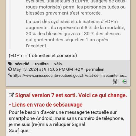
cyclistes, utilisateurs d’EDPm, usagers de deux-
roues motorisés) parmi les personnes tuées ou
blessées gravement s’est renforcée.
La part des cyclistes et utilisateurs d’EDPm
augmente : ils représentent 8 % de la mortalité,
20 % des blessés graves et 30 % des blessés
qui garderont des séquelles 1 an après
l’accident.
(EDPm = trotinettes et consorts)
sécurité
·
routière
·
vélo
May 13, 2024 at 9:15:06 PM GMT+2 * ·
permalien
https://www.onisr.securite-routiere.gouv.fr/etat-de-linsecurite-routiere/bilans-annuels-de-la-securite-routiere/bilan-2023-de-la-securite-routiere
·
Signal version 7 est sorti. Voici ce qui change.
- Liens en vrac de sebsauvage
Pour le besoin d’avoir une messagerie textuelle sur
smartphone Android, mais sans numéro de téléphone,
je me suis (re-)mis à reluquer Signal.
Sauf que :