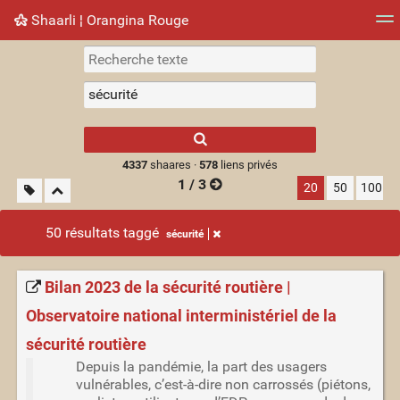
Shaarli ¦ Orangina Rouge
Nuage de tags
Mur d'images
Quotidien
► Jouer
Type 1 or more
characters for
results.
4337
shaares ·
578
liens privés
1 / 3
20
50
100
50 résultats taggé
sécurité
Bilan 2023 de la sécurité routière |
Observatoire national interministériel de la
sécurité routière
Depuis la pandémie, la part des usagers
vulnérables, c’est-à-dire non carrossés (piétons,