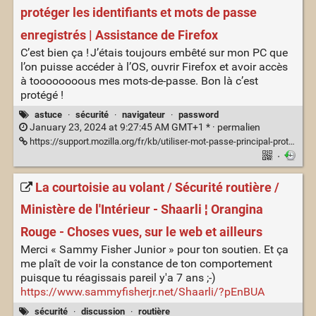
protéger les identifiants et mots de passe
enregistrés | Assistance de Firefox
C’est bien ça ! J’étais toujours embêté sur mon PC que
l’on puisse accéder à l’OS, ouvrir Firefox et avoir accès
à toooooooous mes mots-de-passe. Bon là c’est
protégé !
astuce
·
sécurité
·
navigateur
·
password
January 23, 2024 at 9:27:45 AM GMT+1 * ·
permalien
https://support.mozilla.org/fr/kb/utiliser-mot-passe-principal-proteger-identifiants
·
La courtoisie au volant / Sécurité routière /
Ministère de l'Intérieur - Shaarli ¦ Orangina
Rouge - Choses vues, sur le web et ailleurs
Merci « Sammy Fisher Junior » pour ton soutien. Et ça
me plaît de voir la constance de ton comportement
puisque tu réagissais pareil y'a 7 ans ;-)
https://www.sammyfisherjr.net/Shaarli/?pEnBUA
sécurité
·
discussion
·
routière