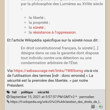
par la philosophie des Lumières au XVIIIe siècle
:
la liberté ;
la propriété ;
la
sûreté ;
la
résistance à l'oppression.
Et l'article Wikipédia spécifique sur la sûreté nous dit :
En droit constitutionnel français, la sûreté […]
désigne dans ce cas la garantie dont dispose
tout individu contre une détention ou une
condamnation arbitraire de l'État.
Via
https://sebsauvage.net/links/?W85omg
vis-à-vis
de l'utilisation des termes [ndr : donc erronés] « La
sécurité est la première des libertés. » par notre
Président.
fail
·
politique
·
sécurité
September 15, 2021 at 5:57:57 PM GMT+2 * ·
permalien
https://fr.wikipedia.org/wiki/D%C3%A9claration_des_droits_de_l%27homme_et_du_citoyen_de_1789
·