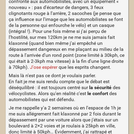
confronté aux automobilistes, avec un équipement «
nouveau » : pas d'écarteur de dangers, 3 feux
clignotants rouge à l'arrière, 2 sacoches (je pense que
ça influence sur l'image que les automobilistes se font
de la personne qui enfourche le vélo) et un casque
(intégral !). Pour une fois même si j'ai perçu de
l'hostilité, sur mes 120km je ne me suis jamais fait
klaxonné (quand bien même j'ai empêché un
dépassement dangereux en me plaçant au milieu de la
route à l'arrivée d'un rond point (zone limité à 30kph, ce
qui était à 2-3kph ma vitesse) à la fin d'une ligne droite
à 70kph).
J'ose espérer
que les esprits changent.
Mais là n'est pas ce dont je voulais parler.
En fait je me suis rendu compte que le débat est
déséquilibré : il est toujours centré sur
la sécurité
des
vélocyclistes. Alors qu'en réalité c'est
le confort
des
automobilistes qui est défendu.
Je me rappelle y'a 2 semaines où en l'espace de 1h je
me suis allégrement fait klaxonné par 2 fois durant le
dépassement par une voiture alors que j'étais sur un
boulevard à 2×2 voies et je roulais à 25kph en ville,
donc limité à 50kph… Évidemment, j'ai rattrapé et