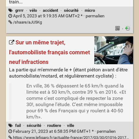
train...
grrrr
·
vélo
·
accident
·
sécurité
·
micro
April 5, 2023 at 9:19:35 AM GMT+2 * ·
permalien
/shaare/aJU5Kg
·
Sur un même trajet,
l'automobiliste français commet
neuf infractions
La partie qui m'emmerde le + (étant piéton avant d'être
automobiliste/motard, et régulièrement cycliste) :
En ville, 36 % dépassent le 65 km/h quand la
limite est à 50 km/h, contre 39 % en 2016. «Et
comme c'est compliqué de respecter la zone
30!, souligne l'étude. C'est même impossible
pour 69 % des Français qui y roulent à 40-50
km/h».
fail
·
sécurité
·
routiere
·
ville
February 21, 2023 at 6:58:35 PM GMT+1 * ·
permalien
https://www.lefigaro.fr/actualite-france/2017/03/30/01016-20170330ARTFIG00004-l-automobiliste-commet-neuf-infractions-sur-un-meme-trajet.php