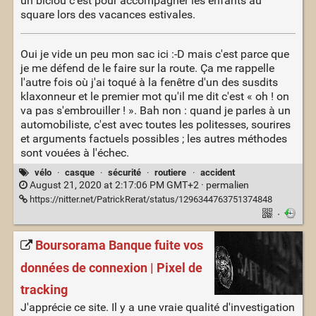
un biclou c'est pour accompagner les enfants au
square lors des vacances estivales.
Oui je vide un peu mon sac ici :-D mais c'est parce que
je me défend de le faire sur la route. Ça me rappelle
l'autre fois où j'ai toqué à la fenêtre d'un des susdits
klaxonneur et le premier mot qu'il me dit c'est « oh ! on
va pas s'embrouiller ! ». Bah non : quand je parles à un
automobiliste, c'est avec toutes les politesses, sourires
et arguments factuels possibles ; les autres méthodes
sont vouées à l'échec.
vélo
·
casque
·
sécurité
·
routiere
·
accident
August 21, 2020 at 2:17:06 PM GMT+2 ·
permalien
https://nitter.net/PatrickRerat/status/1296344763751374848
·
Boursorama Banque fuite vos
données de connexion | Pixel de
tracking
J'apprécie ce site. Il y a une vraie qualité d'investigation