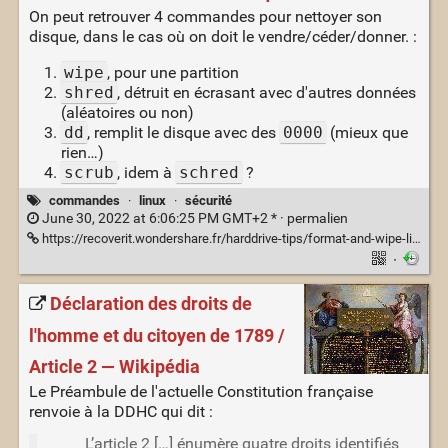
On peut retrouver 4 commandes pour nettoyer son
disque, dans le cas où on doit le vendre/céder/donner. :
wipe
, pour une partition
shred
, détruit en écrasant avec d'autres données
(aléatoires ou non)
dd
, remplit le disque avec des
0000
(mieux que
rien…)
scrub
, idem à
schred
?
commandes
·
linux
·
sécurité
June 30, 2022 at 6:06:25 PM GMT+2 * ·
permalien
https://recoverit.wondershare.fr/harddrive-tips/format-and-wipe-linux-disk.html
·
Déclaration des droits de
l'homme et du citoyen de 1789 /
Article 2 — Wikipédia
Le Préambule de l'actuelle Constitution française
renvoie à la DDHC qui dit :
L’article 2 […] énumère quatre droits identifiés