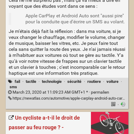
Cela ne me surprend pas ; mais ça va mieux à dire en
voyant que des études vont dans ce sens :
Apple CarPlay et Android Auto sont "aussi pire"
pour la conduite que d'écrire un SMS au volant.
Je m'étais déjà fait la réflexion : dans ma voiture, si je
veux changer le chauffage, modifier le volume, changer
de musique, baisser les vitres, etc. Je peux faire tout
cela sans quitter la route des yeux. Je n'ai jamais réussi
à m'habituer aux voitures où tout se gère au tactile. Y'a
qu'à voir notre vitesse de frappes sur un clavier tactile
et un clavier à touches ; c'est incomparable car le retour
haptique est une information très pratique.
fail
·
tactile
·
technologie
·
sécurité
·
routiere
·
voiture
·
sms
March 23, 2020 at 11:09:23 AM GMT+1 * ·
permalien
https://newatlas.com/automotive/apple-carplay-android-auto-car-infotainment-worse-than-texting/
·
Un cycliste a-t-il le droit de
passer au feu rouge ? -