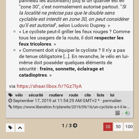
panneau les autorisant) [ou] si un quartier est en
"zone 30", c’est normalement autorisé partout. "
Si
la localité ne précise pas que le double sens
cyclable est interdit en zone 30, on peut considérer
qu’il est autorisé
", selon Ludovic Duprey. »
« Le cycliste peut-il griller les feux rouges ? Comme
tous les usagers de la route, il doit
respecter les
feux tricolores
. »
« Comment doit s’équiper le cycliste ? Il n’y a pas
de tenue obligatoire […]. En revanche, le vélo en lui-
même doit posséder quelques éléments de
sécurité :
freins, sonnette, éclairage et
catadioptres
. »
via
https://shaar.libox.fr/?Gz7lyA
vélo
·
sécurité
·
routiere
·
route
·
cite
·
liste
·
loi
September 17, 2019 at 11:54:29 AM GMT+2 * ·
permalien
https://www.liberation.fr/planete/2019/09/16/un-cycliste-a-t-il-le-droit-de-passer-au-feu-rouge_1750898
·
1 / 3
20
50
100