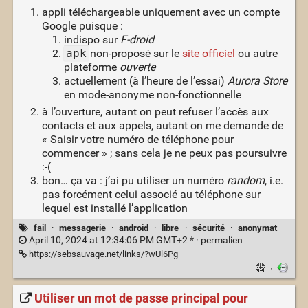
appli téléchargeable uniquement avec un compte
Google puisque :
indispo sur
F-droid
apk
non-proposé sur le
site officiel
ou autre
plateforme
ouverte
actuellement (à l’heure de l’essai)
Aurora Store
en mode-anonyme non-fonctionnelle
à l’ouverture, autant on peut refuser l’accès aux
contacts et aux appels, autant on me demande de
« Saisir votre numéro de téléphone pour
commencer » ; sans cela je ne peux pas poursuivre
:-(
bon… ça va : j’ai pu utiliser un numéro
random
, i.e.
pas forcément celui associé au téléphone sur
lequel est installé l’application
fail
·
messagerie
·
android
·
libre
·
sécurité
·
anonymat
April 10, 2024 at 12:34:06 PM GMT+2 * ·
permalien
https://sebsauvage.net/links/?wUl6Pg
·
Utiliser un mot de passe principal pour