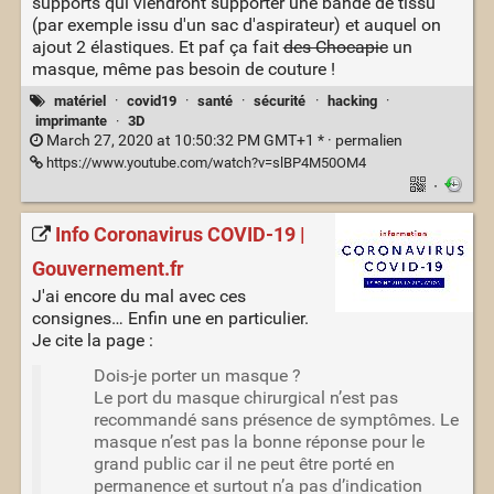
supports qui viendront supporter une bande de tissu
(par exemple issu d'un sac d'aspirateur) et auquel on
ajout 2 élastiques. Et paf ça fait
des Chocapic
un
masque, même pas besoin de couture !
matériel
·
covid19
·
santé
·
sécurité
·
hacking
·
imprimante
·
3D
March 27, 2020 at 10:50:32 PM GMT+1 * ·
permalien
https://www.youtube.com/watch?v=slBP4M50OM4
·
Info Coronavirus COVID-19 |
Gouvernement.fr
J'ai encore du mal avec ces
consignes… Enfin une en particulier.
Je cite la page :
Dois-je porter un masque ?
Le port du masque chirurgical n’est pas
recommandé sans présence de symptômes. Le
masque n’est pas la bonne réponse pour le
grand public car il ne peut être porté en
permanence et surtout n’a pas d’indication