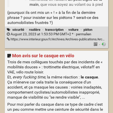
main
, que vous soyez au volant ou à pied
(pourquoi ils ont mis un « ! » à la fin de la dernière
phrase ? pour insister sur les piétons ? serait-ce des
automobilistes frustrés ?)
sécurité
·
routière
·
transcription
·
voiture
·
piéton
August 23, 2023 at 1:53:53 PM GMT+2 * ·
permalien
https://www.interieur.gouv.fr/Archives/Archives-publications/Archives-infographies/Securite-routiere/Securite-routiere/La-courtoisie-au-volant
·
Mon avis sur le casque en vélo
Trois de mes collègues touchés par des incidents de «
mobilités douces » : trottinette électrique, vélotaff en
VAE, vélo route loisir.
Et,
every fucking time
, la même réaction :
le casque
.
Ça m'énerve car cela traite la conséquence d'un
accident, et ça masque les causes : voiries inadaptés,
comportement cyclistes/automobilistes inapproprié,
manque de visibilité ou "se rendre visible", ...
Pour moi parler du casque dans ce type de cadre c'est
un peu comme mettre une ceinture de sécurité dans le