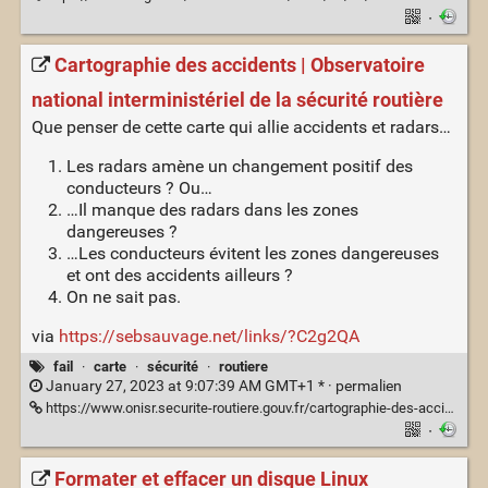
·
Cartographie des accidents | Observatoire
national interministériel de la sécurité routière
Que penser de cette carte qui allie accidents et radars…
Les radars amène un changement positif des
conducteurs ? Ou…
…Il manque des radars dans les zones
dangereuses ?
…Les conducteurs évitent les zones dangereuses
et ont des accidents ailleurs ?
On ne sait pas.
via
https://sebsauvage.net/links/?C2g2QA
fail
·
carte
·
sécurité
·
routiere
January 27, 2023 at 9:07:39 AM GMT+1 * ·
permalien
https://www.onisr.securite-routiere.gouv.fr/cartographie-des-accidents-metropole-dom-tom
·
Formater et effacer un disque Linux