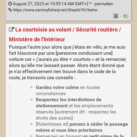
August 27, 2023 at 10:55:14 AM GMT+2 * ·
permalien
https://www.sammyfisherjr.net/Shaarli/?h19whw
·
La courtoisie au volant / Sécurité routière /
Ministère de l'Intérieur
Puisque l'autre jour alors que j'étais en vélo, je me suis
fait klaxonné par une [personne conduisant une]
voiture car « j'aurais pu être + courtois » et la remercier,
alors qu'elle me laissait passer. Alors étant donné que
je n'ai effectivement rien trouvé dans le code de la
route, je transcris ces conseils :
Gardez votre calme
en toutes
circonstances
Respectez les interdictions de
stationnement
et les emplacements
réservés [autrement dit : respectez les
droits des autres]
[Ralentissez et]
pensez à céder le passage
même si vous êtes prioritaires
Remerciez en faisant
un petit signe de la