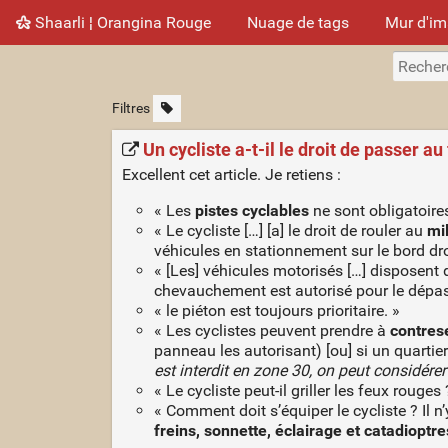
Shaarli ¦ Orangina Rouge
Nuage de tags
Mur d'i
Filtres
Un cycliste a-t-il le droit de passer au
Excellent cet article. Je retiens :
« Les
pistes cyclables
ne sont obligatoire
« Le cycliste […] [a] le droit de rouler au
mi
véhicules en stationnement sur le bord dro
« [Les] véhicules motorisés […] disposent 
chevauchement est autorisé pour le dépass
« le piéton est toujours prioritaire. »
« Les cyclistes peuvent prendre à
contres
panneau les autorisant) [ou] si un quartier
est interdit en zone 30, on peut considérer 
« Le cycliste peut-il griller les feux rouge
« Comment doit s’équiper le cycliste ? Il 
freins, sonnette, éclairage et catadioptre