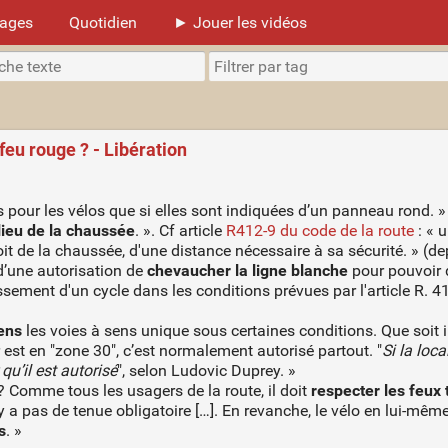
mages
Quotidien
► Jouer les vidéos
 feu rouge ? - Libération
s pour les vélos que si elles sont indiquées d’un panneau rond. »
lieu de la chaussée
. ». Cf article
R412-9 du code de la route
: « 
it de la chaussée, d'une distance nécessaire à sa sécurité. » (de
d’une autorisation de
chevaucher la ligne blanche
pour pouvoir d
ement d'un cycle dans les conditions prévues par l'article R. 41
ens
les voies à sens unique sous certaines conditions. Que soit 
 est en "zone 30", c’est normalement autorisé partout. "
Si la loc
qu’il est autorisé
", selon Ludovic Duprey. »
s ? Comme tous les usagers de la route, il doit
respecter les feux 
n’y a pas de tenue obligatoire […]. En revanche, le vélo en lui-mê
s
. »