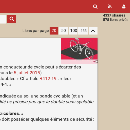
4337
shaares
Type 1 or
578
liens privés
more
characters
Liens par page
20
50
100
for
results.
un conducteur de cycle peut s'écarter des
puis le
5 juillet 2015
)
oubler. » Cf article
R412-19
: « leur
4-4. »
indiquée au sol une bande cyclable (et un
alité ne précise pas que le double sens cyclable
tricolores
. »
me doit posséder quelques éléments de sécurité :