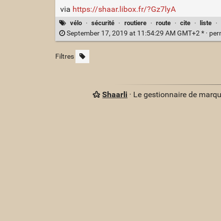
via
https://shaar.libox.fr/?Gz7lyA
vélo
·
sécurité
·
routiere
·
route
·
cite
·
liste
·
September 17, 2019 at 11:54:29 AM GMT+2 * ·
per
Filtres
Shaarli
· Le gestionnaire de marq