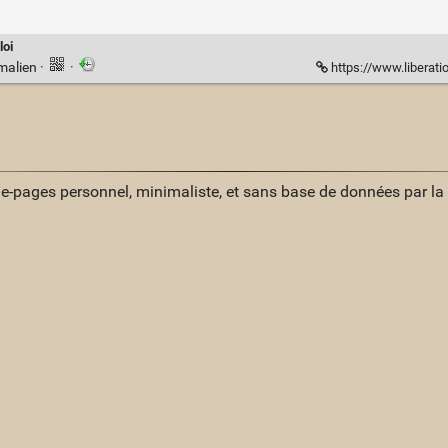
loi
malien
·
·
https://www.liberation.fr/pl
ue-pages personnel, minimaliste, et sans base de données par l