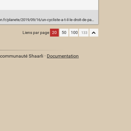
anete/2019/09/16/un-cycliste-a-t-il-le-droit-de-passer-au-feu-rouge_1750898
Liens par page
20
50
100
a communauté Shaarli ·
Documentation