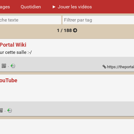
mages
Quotidien
► Jouer les vidéos
1 / 188
Portal Wiki
r cette salle :-/
·
·
https://theport
 YouTube
·