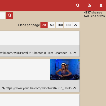
4337
shaares
Type 1 or
578
liens privés
more
characters
Liens par page
20
50
100
for
results.
alwiki.com/wiki/Portal_2_Chapter_8_Test_Chamber_16
https://www.youtube.com/watch?v=t6JGn_FI5Uo