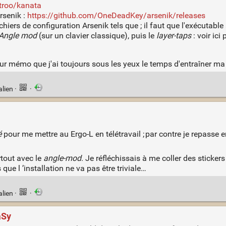
jtroo/kanata
rsenik :
https://github.com/OneDeadKey/arsenik/releases
hiers de configuration Arsenik tels que ; il faut que l'exécutable a
Angle mod
(sur un clavier classique), puis le
layer-taps
: voir ici 
our mémo que j'ai toujours sous les yeux le temps d'entraîner m
alien
·
·
é
pour me mettre au Ergo-L en télétravail ; par contre je repasse e
rtout avec le
angle-mod
. Je réfléchissais à me coller des stickers
que l ’installation ne va pas être triviale…
alien
·
·
aSy