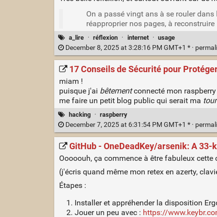
On a passé vingt ans à se rouler dans
réapproprier nos pages, à reconstruire
a_lire
·
réflexion
·
internet
·
usage
December 8, 2025 at 3:28:16 PM GMT+1 * ·
permal
17 Conseils de Sécurité pour Protége
miam !
puisque j'ai
bêtement
connecté mon raspberry B
me faire un petit blog public qui serait ma
tour
hacking
·
raspberry
December 7, 2025 at 6:31:54 PM GMT+1 * ·
permal
GitHub - OneDeadKey/arsenik: A 33-ke
Ooooouh, ça commence à être fabuleux cette c
(j'écris quand même mon retex en azerty, clavie
Étapes :
Installer et appréhender la disposition Erg
Jouer un peu avec :
https://www.keybr.co