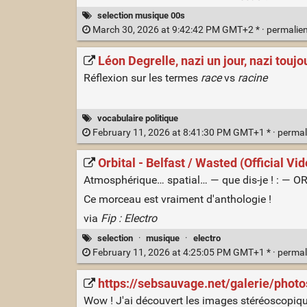
selection musique 00s
March 30, 2026 at 9:42:42 PM GMT+2 * ·
permalie
Léon Degrelle, nazi un jour, nazi toujo
Réflexion sur les termes
race
vs
racine
vocabulaire politique
February 11, 2026 at 8:41:30 PM GMT+1 * ·
permal
Orbital - Belfast / Wasted (Official Vi
Atmosphérique… spatial… — que dis-je ! : — O
Ce morceau est vraiment d'anthologie !
via
Fip : Electro
selection
·
musique
·
electro
February 11, 2026 at 4:25:05 PM GMT+1 * ·
permal
https://sebsauvage.net/galerie/pho
Wow ! J'ai découvert les images stéréoscopique