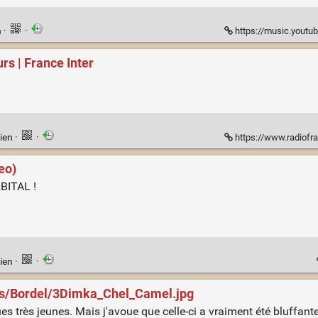
n
·
·
https://music.youtube.
urs | France Inter
ien
·
·
https://www.radiofrance.fr/france
deo)
RBITAL !
ien
·
·
tos/Bordel/3Dimka_Chel_Camel.jpg
s très jeunes. Mais j'avoue que celle-ci a vraiment été bluffante