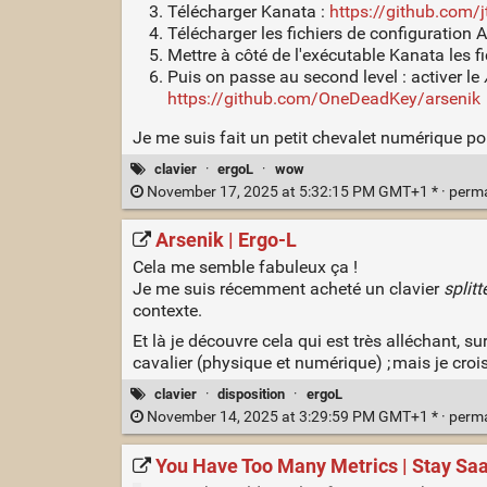
Télécharger Kanata :
https://github.com/
Télécharger les fichiers de configuration A
Mettre à côté de l'exécutable Kanata les fic
Puis on passe au second level : activer le
https://github.com/OneDeadKey/arsenik
Je me suis fait un petit chevalet numérique p
clavier
·
ergoL
·
wow
November 17, 2025 at 5:32:15 PM GMT+1 * ·
perm
Arsenik | Ergo‑L
Cela me semble fabuleux ça !
Je me suis récemment acheté un clavier
splitt
contexte.
Et là je découvre cela qui est très alléchant, su
cavalier (physique et numérique) ; mais je crois 
clavier
·
disposition
·
ergoL
November 14, 2025 at 3:29:59 PM GMT+1 * ·
perm
You Have Too Many Metrics | Stay Sa