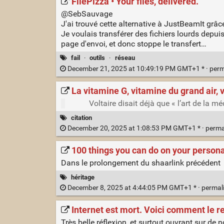
FilePizza • Your files, delivered.
@SebSauvage
J'ai trouvé cette alternative à JustBeamIt grâce
Je voulais transférer des fichiers lourds depui
page d'envoi, et donc stoppe le transfert…
fail
·
outils
·
réseau
December 21, 2025 at 10:49:19 PM GMT+1 * ·
perm
La vitamine G, vitamine du grand air,
Voltaire disait déjà que « l’art de la m
citation
December 20, 2025 at 1:08:53 PM GMT+1 * ·
perma
100 things you can do on your persona
Dans le prolongement du shaarlink précédent
héritage
December 8, 2025 at 4:44:05 PM GMT+1 * ·
permal
Internet est mort. Voici comment le r
Très belle réflexion, et surtout ouvrant sur de 