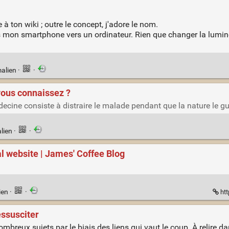
 à ton wiki ; outre le concept, j'adore le nom.
s mon smartphone vers un ordinateur. Rien que changer la luminos
alien
·
·
 vous connaissez ?
édecine consiste à distraire le malade pendant que la nature le gu
lien
·
·
l website | James' Coffee Blog
ien
·
·
htt
essusciter
nombreux sujets par le biais des liens qui vaut le coup. À relire 