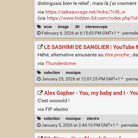
distinguais bien le relief ; mais là j'ai vraimen
via
https://sebsauvage.net/links/?r-lB_w
(via
https://www.hidden-3d.com/index.php?id
wow
·
image
·
3D
·
stereoscope
February 6, 2026 at 6:15:03 PM GMT+1 * ·
permali
LE SASHIMI DE SANGLIER | YouTube 
Héhé, alternative amusante au
titre proche
; da
via
Thunderdome
selection
·
musique
January 25, 2026 at 12:01:25 PM GMT+1 * ·
perma
Alex Gopher - You, my baby and I - Y
C'est ooooold !
via FIP electro
selection
·
musique
·
electro
January 5, 2026 at 2:44:10 PM GMT+1 * ·
permali