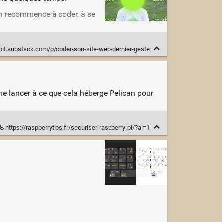
on recommence à coder, à se
ebit.substack.com/p/coder-son-site-web-dernier-geste
e lancer à ce que cela héberge Pelican pour
https://raspberrytips.fr/securiser-raspberry-pi/?al=1