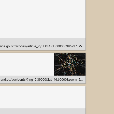
ance.gouv.fr/codes/article_lc/LEGIARTI000006396737
de=Pi%C3%A9ton%2CV%C3%A9lo%2CEDP-m%2C2+Roues+Motoris%C3%A9es%2C4+Roues%2CAutres%2CInd%C3%A9termin%C3%A9&grav=Bless%C3%A9+l%C3%A9ger%2CBless%C3%A9+hospitalis%C3%A9%2CTu%C3%A9&coloring=mode&years=2017-2024