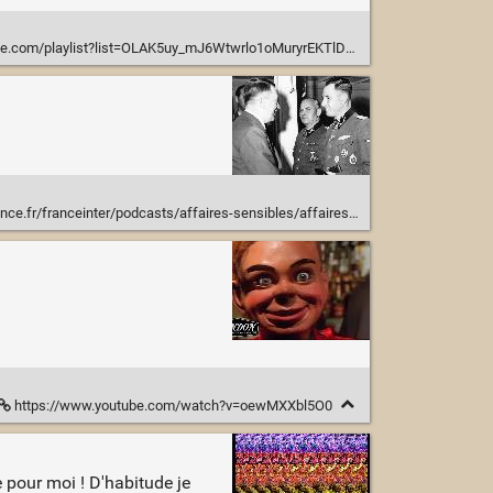
com/playlist?list=OLAK5uy_mJ6Wtwrlo1oMuryrEKTlDsHdwE9AR5UIQ
inter/podcasts/affaires-sensibles/affaires-sensibles-du-mercredi-07-janvier-2026-4066985
https://www.youtube.com/watch?v=oewMXXbl5O0
 pour moi ! D'habitude je