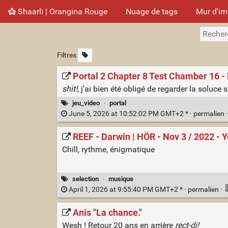
Shaarli ¦ Orangina Rouge
Nuage de tags
Mur d'i
Filtres
Portal 2 Chapter 8 Test Chamber 16 - 
shit!
, j'ai bien été obligé de regarder la soluce su
jeu_video
·
portal
June 5, 2026 at 10:52:02 PM GMT+2 * ·
permalien
REEF - Darwin | HÖR - Nov 3 / 2022 -
Chill, rythme, énigmatique
selection
·
musique
April 1, 2026 at 9:55:40 PM GMT+2 * ·
permalien
·
Anis "La chance."
Wesh ! Retour 20 ans en arrière
rect-di!