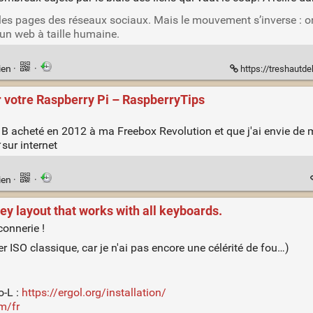
 les pages des réseaux sociaux. Mais le mouvement s’inverse : 
 un web à taille humaine.
ien
·
·
https://treshautd
r votre Raspberry Pi – RaspberryTips
 acheté en 2012 à ma Freebox Revolution et que j'ai envie de m
sur internet
ien
·
·
y layout that works with all keyboards.
onnerie !
r ISO classique, car je n'ai pas encore une célérité de fou…)
o-L :
https://ergol.org/installation/
m/fr