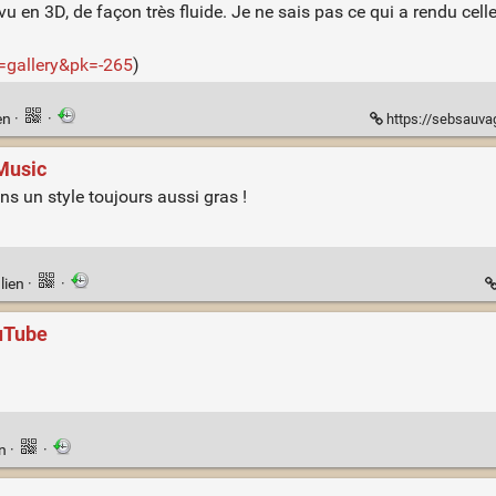
t vu en 3D, de façon très fluide. Je ne sais pas ce qui a rendu cel
=gallery&pk=-265
)
en
·
·
https://sebsauva
Music
ns un style toujours aussi gras !
lien
·
·
ouTube
en
·
·