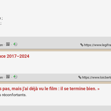
 ;
;
ien
·
·
https://www.legifr
ance 2017–2024
ien
·
·
https://www.loicbertrand.eu/accidents/?lng=2.39000&lat=46.60000&zoom=5.00&mo
s pas, mais j'ai déjà vu le film : il se termine bien. »
s réconfortants.