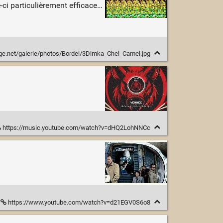
le-ci particulièrement efficace…
ge.net/galerie/photos/Bordel/3Dimka_Chel_Camel.jpg
https://music.youtube.com/watch?v=dHQ2LohNNCc
https://www.youtube.com/watch?v=d21EGV0S6o8