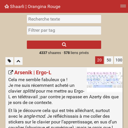
Shaarli ¦ Orangina Rouge
Nuage de tags
Mur d'images
Quotidien
► Jouer
Type 1 or more
characters for
results.
4337
shaares ·
578
liens privés
20
50
100
Arsenik | Ergo‑L
Cela me semble fabuleux ça !
Je me suis récemment acheté un
clavier
splitté
pour me mettre au Ergo-
L en télétravail ; par contre je repasse en Azerty dès que
je sors de ce contexte.
Et là je découvre cela qui est très alléchant, surtout
avec le
angle-mod
. Je réfléchissais à me coller des
stickers sur le clavier pour l’apprentissage, en sus d’un
cavalier (physique et numérique) ; mais je crois que l