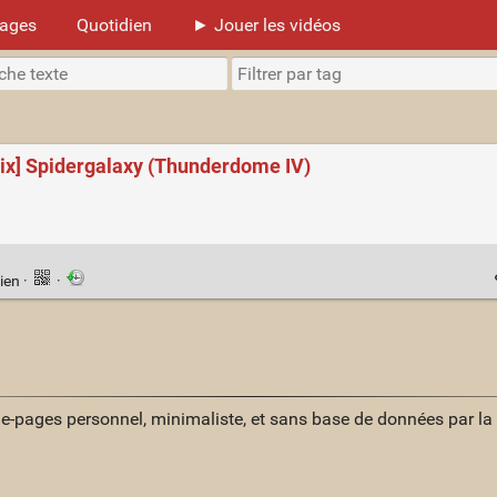
mages
Quotidien
► Jouer les vidéos
mix] Spidergalaxy (Thunderdome IV)
ien
·
·
ue-pages personnel, minimaliste, et sans base de données par l