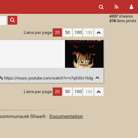
4337
shaares
Type 1 or
578
liens privés
more
characters
Liens par page
20
50
100
for
results.
https://music.youtube.com/watch?v=v7qX3Gv76dg
Liens par page
20
50
100
a communauté Shaarli ·
Documentation