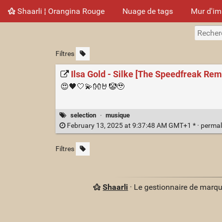
Shaarli ¦ Orangina Rouge
Nuage de tags
Mur d'i
Filtres
Ilsa Gold - Silke [The Speedfreak Re
😍🖤🤍💫👐🤘🤡🥹
selection
·
musique
February 13, 2025 at 9:37:48 AM GMT+1 * ·
permal
Filtres
Shaarli
· Le gestionnaire de marq