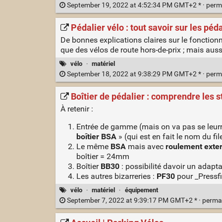
September 19, 2022 at 4:52:34 PM GMT+2 * ·
perm
Pédalier vélo : tout savoir sur les péd
De bonnes explications claires sur le fonctionn
que des vélos de route hors-de-prix ; mais au
vélo
·
matériel
September 18, 2022 at 9:38:29 PM GMT+2 * ·
perm
Boîtier de pédalier : comprendre les 
À retenir :
Entrée de gamme (mais on va pas se leurrer,
boîtier BSA
» (qui est en fait le nom du fil
Le même
BSA
mais avec
roulement exte
boîtier = 24mm
Boîtier
BB30
: possibilité davoir un adap
Les autres bizarreries :
PF30
pour _Pressfi
vélo
·
matériel
·
équipement
September 7, 2022 at 9:39:17 PM GMT+2 * ·
perma