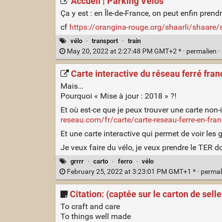
Accueil | Parking Vélos
Ça y est : en Île-de-France, on peut enfin pre
cf
https://orangina-rouge.org/shaarli/shaare
vélo
·
transport
·
train
May 20, 2022 at 2:27:48 PM GMT+2 * ·
permalien
·
Carte interactive du réseau ferré fr
Mais…
Pourquoi « Mise à jour : 2018 » ?!
Et où est-ce que je peux trouver une carte non-i
reseau.com/fr/carte/carte-reseau-ferre-en-fra
Et une carte interactive qui permet de voir les
Je veux faire du vélo, je veux prendre le TER d
grrrr
·
carto
·
ferro
·
vélo
February 25, 2022 at 3:23:01 PM GMT+1 * ·
permal
Citation: (captée sur le carton de sell
To craft and care
To things well made