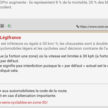
’EDPm augmente : ils représentent 8 % de la mortalité, 20 % des 
ccident.
·
https://www.onisr.securite-routiere.gouv
 Légifrance
 est inférieure ou égale à 30 km/ h, les chaussées sont à double
lomobiles légers et les cyclistes sauf décision contraire de l'au
e (a fortiori une zone) où la vitesse est limitée à 30 kph (a fo
 par défaut.
 signifie pas interdiction puisque le « par défaut » actuel est le
ndiqué cela.
er aux automobilistes le code de la route.
it en cas d'altercation importante.
s-sens-cyclables-en-zone-30/