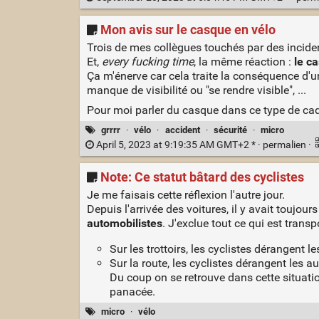
Mon avis sur le casque en vélo
Trois de mes collègues touchés par des incidents
Et,
every fucking time
, la même réaction :
le c
Ça m'énerve car cela traite la conséquence d'u
manque de visibilité ou "se rendre visible", ...
Pour moi parler du casque dans ce type de cadr
grrrr
·
vélo
·
accident
·
sécurité
·
micro
April 5, 2023 at 9:19:35 AM GMT+2 * ·
permalien
·
Note: Ce statut bâtard des cyclistes
Je me faisais cette réflexion l'autre jour.
Depuis l'arrivée des voitures, il y avait toujou
automobilistes
. J'exclue tout ce qui est trans
Sur les trottoirs, les cyclistes dérangent le
Sur la route, les cyclistes dérangent les
Du coup on se retrouve dans cette situation
panacée.
micro
·
vélo