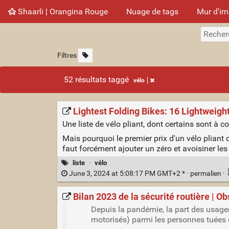
Shaarli ¦ Orangina Rouge
Nuage de tags
Mur d'i
Filtres
52 résultats taggé
vélo
Lightest Folding Bikes: 16 Lightweigh
Une liste de vélo pliant, dont certains sont à co
Mais pourquoi le premier prix d'un vélo pliant
faut forcément ajouter un zéro et avoisiner l
liste
·
vélo
June 3, 2024 at 5:08:17 PM GMT+2 * ·
permalien
·
Bilan 2023 de la sécurité routière | Ob
Depuis la pandémie, la part des usagers
motorisés) parmi les personnes tuées 