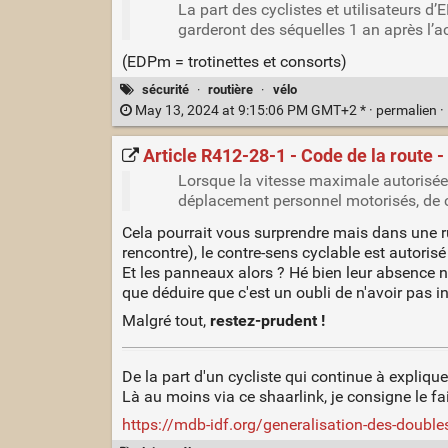
La part des cyclistes et utilisateurs d
garderont des séquelles 1 an après l’a
(EDPm = trotinettes et consorts)
sécurité
·
routière
·
vélo
May 13, 2024 at 9:15:06 PM GMT+2 * ·
permalien
·
Article R412-28-1 - Code de la route -
Lorsque la vitesse maximale autorisée
déplacement personnel motorisés, de cyc
Cela pourrait vous surprendre mais dans une ru
rencontre), le contre-sens cyclable est autorisé
Et les panneaux alors ? Hé bien leur absence ne
que déduire que c'est un oubli de n'avoir pas i
Malgré tout,
restez-prudent !
De la part d'un cycliste qui continue à expliqu
Là au moins via ce shaarlink, je consigne le fa
https://mdb-idf.org/generalisation-des-double