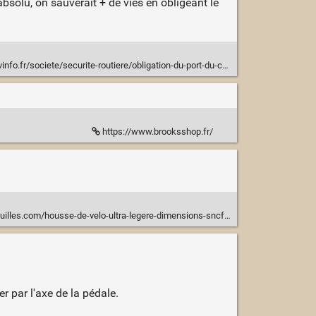
bsolu, on sauverait + de vies en obligeant le
obligation-du-port-du-casque-a-velo-cela-va-decourager-un-tas-de-nos-concitoyens-redoute-la-federation-des-usagers-de-la-bicyclette_4914399.html
https://www.brooksshop.fr/
ouilles.com/housse-de-velo-ultra-legere-dimensions-sncf/
r par l'axe de la pédale.