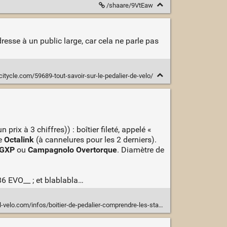
/shaare/9VtEaw
dresse à un public large, car cela ne parle pas
itycle.com/59689-tout-savoir-sur-le-pedalier-de-velo/
rix à 3 chiffres)) : boîtier fileté, appelé «
e
Octalink
(à cannelures pour les 2 derniers).
 GXP
ou
Campagnolo Overtorque
. Diamètre de
6 EVO__ ; et blablabla…
elo.com/infos/boitier-de-pedalier-comprendre-les-standards