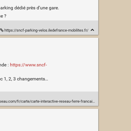
arking dédié près d'une gare.
ue ?
https://sncf-parking-velos.iledefrance-mobilites.fr/
ande :
https://www.sncf-
avec 1, 2, 3 changements…
au.com/fr/carte/carte-interactive-reseau-ferre-francais-0