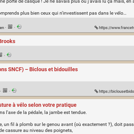
 porte de casque ! Je ne savais plus où j'avais lu ça mais, en a
comprends plus bien ceux qui n'investissent pas dans le vélo…
ien
·
·
https://www.francetvinfo.fr/societe/securite-routiere/
 Brooks
·
ns SNCF) – Biclous et bidouilles
·
·
https://biclousetbid
ture à vélo selon votre pratique
ns l'axe de la pédale, la jambe est tendue.
le, un fil à plomb sur le genou avant (où exactement ?), doit passe
r de cassure au niveau des poignets,