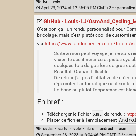
loi
·
vélo
April 23, 2024 at 12:56:05 PM GMT+2 * ·
permalie
GitHub - Louis-LJ/OsmAnd_Cycling_M
C'est bon ça : un rendu personnalisé pour Osm
bricolage, mais c'est plutôt cool de customiser 
via
https://www.randonner-leger.org/forum/v
Suite à mon petit voyage je me suis r
visibilité des itinéraires et pistes cyc
quelques fois du gps lors de gros dout
Résultat: Osmand illisible
De retour j’ai pris l’initiative de cré
répercutent automatiquement sur le re
La base ou plutôt l’apparence est blas
En bref :
Télécharger le fichier
xml
de rendu :
htt
Placer ce fichier à l'emplacement
Andro
outils
·
carto
·
vélo
·
libre
·
android
·
osm
September 28, 2023 at 6:04:46 PM GMT+2 * ·
perm