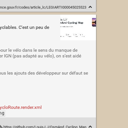
ance.gouv.fr/codes/article_lc/LEGIARTI000045025523
clables. C'est un peu de
pour le vélo dans le sens du manque de
ier IGN (pas adapté au vélo), on s’est aidé
 tous les ajouts des développeur sur défaut se
cloRoute.render.xml
ng
https://github.com/Louis-LJ/OsmAnd_Cycling_Map