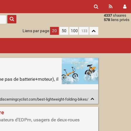
4337
shaares
Type 1 or
578
liens privés
more
characters
Liens par page
20
50
100
for
results.
e pas de batterie+moteur), il
/discerningcyclist.com/best-lightweight-folding-bikes/
re
ilisateurs d’EDPm, usagers de deux-roues