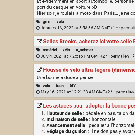
Et évidemment en sport automobile, personne ne
port du casque en voiture :-D
Hier soir je roulais à moto dans Paris… je ne 
grrrr
·
vélo
January 13, 2022 at 8:58:36 AM GMT+1 * ·
permal
Selles Brooks, achetez ici votre selle
matériel
·
vélo
·
a_acheter
July 4, 2021 at 7:25:16 PM GMT+2 * ·
permalien
·
Housse de vélo ultra-légère (dimensio
Une bonne astuce à penser !
vélo
·
train
·
DIY
May 16, 2021 at 12:21:33 AM GMT+2 * ·
permalien
Les astuces pour adopter la bonne pos
Hauteur de selle
: pédale en bas, talon da
Inclinaison de selle
: horizontale.
Avancement selle
: pédalier à l'horizonta
Réglage du guidon
: il ne doit pas y avoi