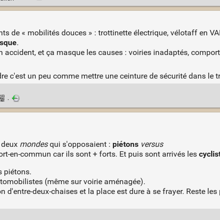
 de « mobilités douces » : trottinette électrique, vélotaff en VAE,
asque
.
n accident, et ça masque les causes : voiries inadaptés, compor
e c'est un peu comme mettre une ceinture de sécurité dans le tra
·
rs deux
mondes
qui s'opposaient :
piétons
versus
port-en-commun car ils sont + forts. Et puis sont arrivés les
cyclis
s piétons.
 automobilistes (même sur voirie aménagée).
 d'entre-deux-chaises et la place est dure à se frayer. Reste les