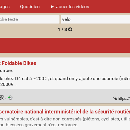
mages
Quotidien
► Jouer les vidéos
1 / 3
t Foldable Bikes
urroie.
 de chez D4 est à ~200€ ; et quand on y ajoute une courroie (mêm
es 2000€…
·
https:/
servatoire national interministériel de la sécurité routiè
 vulnérables, c’est-à-dire non carrossés (piétons, cyclistes, ut
ou blessées gravement s’est renforcée.