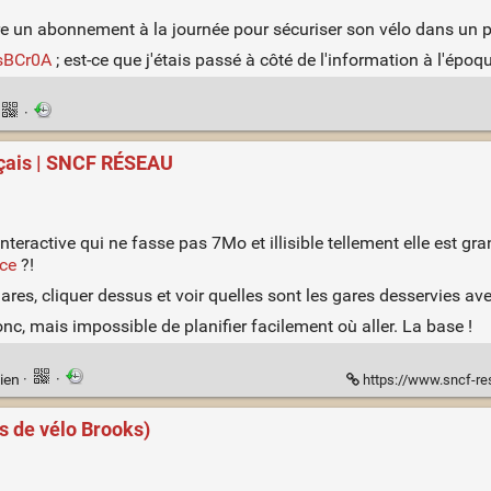
ndre un abonnement à la journée pour sécuriser son vélo dans un p
/sBCr0A
; est-ce que j'étais passé à côté de l'information à l'époq
·
ançais | SNCF RÉSEAU
nteractive qui ne fasse pas 7Mo et illisible tellement elle est gr
nce
?!
 gares, cliquer dessus et voir quelles sont les gares desservies 
onc, mais impossible de planifier facilement où aller. La base !
ien
·
·
https://www.sncf-rese
es de vélo Brooks)