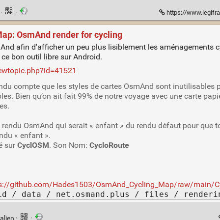
n
·
·
https://www.legifr
ap: OsmAnd render for cycling
And afin d'afficher un peu plus lisiblement les aménagements cy
ce bon outil libre sur Android.
iewtopic.php?id=41521
endu compte que les styles de cartes OsmAnd sont inutilisables 
lables. Bien qu’on ait fait 99% de notre voyage avec une carte pap
es.
er un rendu OsmAnd qui serait « enfant » du rendu défaut pour que
ndu « enfant ».
é sur
CyclOSM
. Son Nom:
CycloRoute
ps://github.com/Hades1503/OsmAnd_Cycling_Map/raw/main/Cy
id / data / net.osmand.plus / files / renderi
alien
·
·