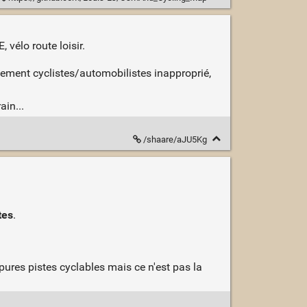
 vélo route loisir.
tement cyclistes/automobilistes inapproprié,
in...
/shaare/aJU5Kg
tes
.
 pures pistes cyclables mais ce n'est pas la