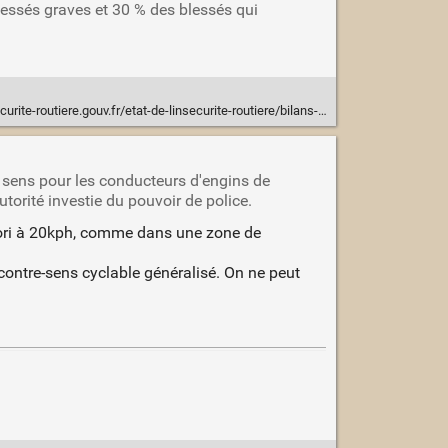
blessés graves et 30 % des blessés qui
.fr/etat-de-linsecurite-routiere/bilans-annuels-de-la-securite-routiere/bilan-2023-de-la-securite-routiere
 sens pour les conducteurs d'engins de
torité investie du pouvoir de police.
rtiori à 20kph, comme dans une zone de
 contre-sens cyclable généralisé. On ne peut