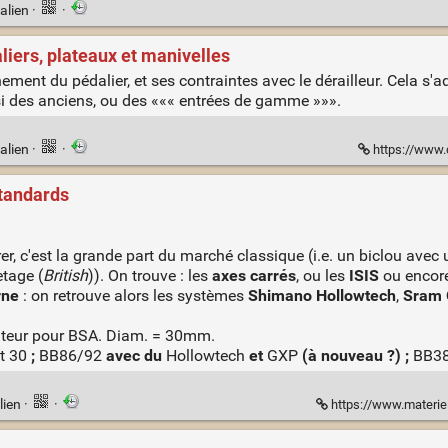
alien
·
·
aliers, plateaux et manivelles
ement du pédalier, et ses contraintes avec le dérailleur. Cela s'a
ssi des anciens, ou des ««« entrées de gamme »»».
alien
·
·
https://www.c
standards
 c'est la grande part du marché classique (i.e. un biclou avec un p
etage (
British
)). On trouve : les
axes carrés
, ou les
ISIS
ou encor
rne
: on retrouve alors les systèmes
Shimano Hollowtech
,
Sram
tateur pour BSA. Diam. = 30mm.
t 30
;
BB86/92
avec du
Hollowtech
et
GXP
(à nouveau ?) ;
BB38
lien
·
·
https://www.materiel-v