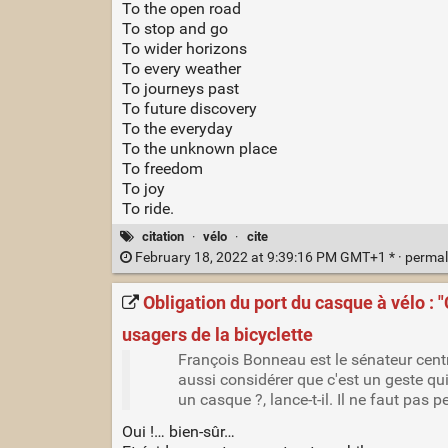
To the open road
To stop and go
To wider horizons
To every weather
To journeys past
To future discovery
To the everyday
To the unknown place
To freedom
To joy
To ride.
citation
·
vélo
·
cite
February 18, 2022 at 9:39:16 PM GMT+1 * ·
permal
Obligation du port du casque à vélo : 
usagers de la bicyclette
François Bonneau est le sénateur centri
aussi considérer que c'est un geste qui
un casque ?, lance-t-il. Il ne faut pas p
Oui !… bien-sûr…