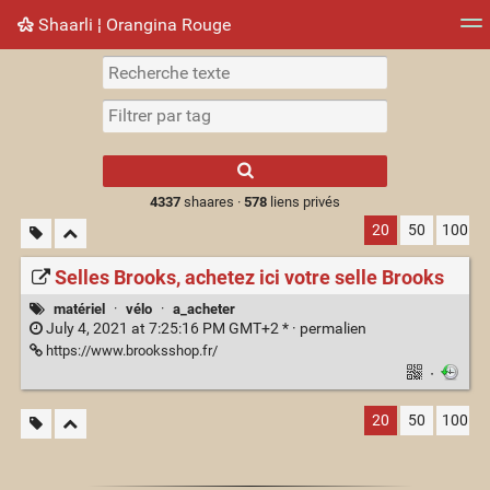
Shaarli ¦ Orangina Rouge
Nuage de tags
Mur d'images
Quotidien
► Jouer
Type 1 or more
characters for
results.
4337
shaares ·
578
liens privés
20
50
100
Selles Brooks, achetez ici votre selle Brooks
matériel
·
vélo
·
a_acheter
July 4, 2021 at 7:25:16 PM GMT+2 * ·
permalien
https://www.brooksshop.fr/
·
20
50
100