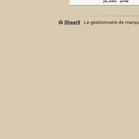
jeu_video
portal
Shaarli
· Le gestionnaire de marq