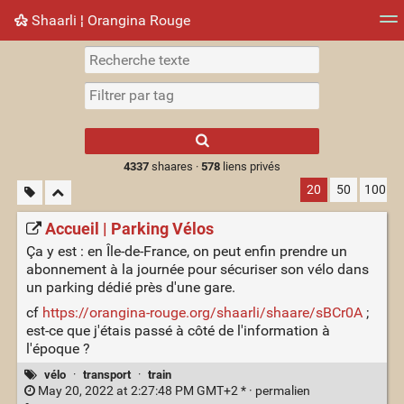
Shaarli ¦ Orangina Rouge
Nuage de tags
Mur d'images
Quotidien
► Jouer
Type 1 or more
characters for
results.
4337
shaares ·
578
liens privés
20
50
100
Accueil | Parking Vélos
Ça y est : en Île-de-France, on peut enfin prendre un
abonnement à la journée pour sécuriser son vélo dans
un parking dédié près d'une gare.
cf
https://orangina-rouge.org/shaarli/shaare/sBCr0A
;
est-ce que j'étais passé à côté de l'information à
l'époque ?
vélo
·
transport
·
train
May 20, 2022 at 2:27:48 PM GMT+2 * ·
permalien