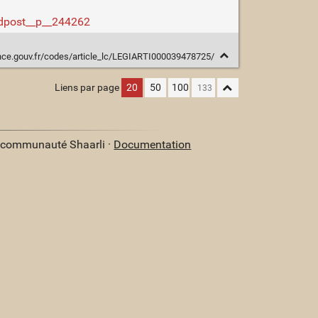
indpost__p__244262
nce.gouv.fr/codes/article_lc/LEGIARTI000039478725/
Liens par page
20
50
100
a communauté Shaarli ·
Documentation