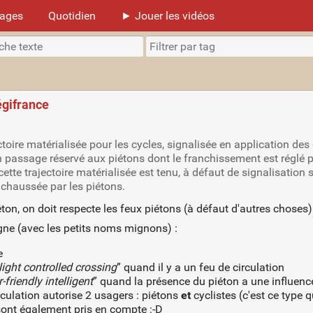
mages
Quotidien
► Jouer les vidéos
égifrance
oire matérialisée pour les cycles, signalisée en application des d
n passage réservé aux piétons dont le franchissement est réglé p
tte trajectoire matérialisée est tenu, à défaut de signalisation s
a chaussée par les piétons.
éton, on doit respecte les feux piétons (à défaut d'autres choses)
gne (avec les petits noms mignons) :
e
light controlled crossing
” quand il y a un feu de circulation
-friendly intelligent
” quand la présence du piéton a une influen
rculation autorise 2 usagers : piétons
et
cyclistes (c'est ce type 
sont également pris en compte :-D