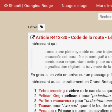
Shaarli ¦ Orangina Rouge
Nuage de tags
Mur d'i
Filtres
Article R412-30 - Code de la route - L
Intéressant ça :
Lorsqu'une piste cyclable ou une traject
chaussée est parallèle et contiguë à u
conducteur empruntant cette piste ou ce
signalisation réglant la traversée de l
En gros, si en vélo on arrive sur un passage pi
Intéressant aussi le traitement en Grand-Breta
Zebra crossing
«
zèbre
» : le cas classiqu
Pelican Xing
«
pélican
» pour “
pedestrian 
Puffin
«
macareux
» pour “
pedestrian user
Toucan
pour “
two can
” quand le feu de ci
Pegasus
«
Pégase
» quand les cavaliers 