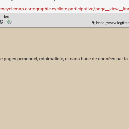
encyclemap-cartographie-cycliste-participative/page__view__f
·
feu
·
https://www.legifra
ue-pages personnel, minimaliste, et sans base de données par l