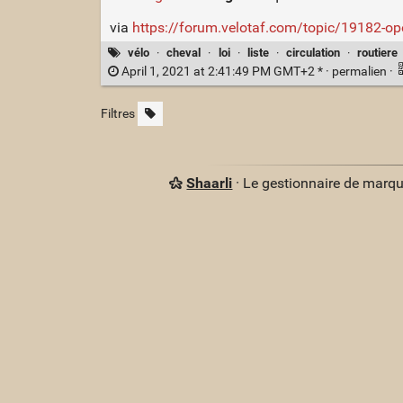
via
https://forum.velotaf.com/topic/19182-op
vélo
·
cheval
·
loi
·
liste
·
circulation
·
routiere
April 1, 2021 at 2:41:49 PM GMT+2 * ·
permalien
·
Filtres
Shaarli
· Le gestionnaire de marq