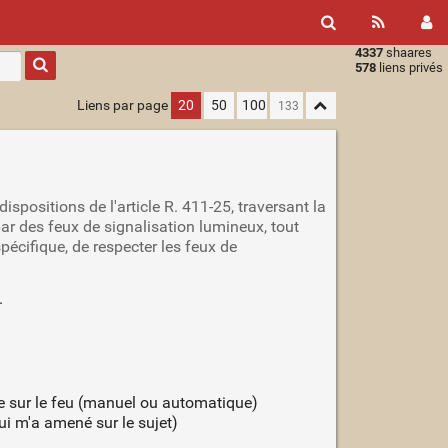
4337
shaares
Type 1 or
578
liens privés
more
characters
Liens par page
20
50
100
for
results.
ispositions de l'article R. 411-25, traversant la
ar des feux de signalisation lumineux, tout
pécifique, de respecter les feux de
.
ce sur le feu (manuel ou automatique)
qui m'a amené sur le sujet)