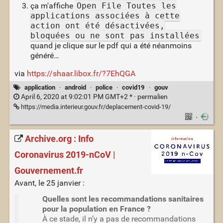
ça m'affiche
Open File Toutes les
applications associées à cette
action ont été désactivées,
bloquées ou ne sont pas installées
quand je clique sur le pdf qui a été néanmoins
généré…
via
https://shaar.libox.fr/?7EhQGA
application
·
android
·
police
·
covid19
·
gouv
April 6, 2020 at 9:02:01 PM GMT+2 * ·
permalien
https://media.interieur.gouv.fr/deplacement-covid-19/
·
Archive.org : Info
Coronavirus 2019-nCoV |
Gouvernement.fr
Avant, le 25 janvier :
Quelles sont les recommandations sanitaires
pour la population en France ?
À ce stade, il n’y a pas de recommandations