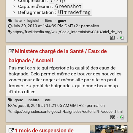
Compression :
7-zip
Capture d'écran :
Greenshot
Défragmentation :
Ultradefrag
liste
·
logiciel
·
libre
·
gouv
July 30, 2019 at 1:44:39 PM GMT+2 ·
permalien
https://fr.wikipedia.org/wiki/Socle_interminist%C3%A9riel_de_logiciels_libres
·
Ministère chargé de la Santé / Eaux de
baignade / Accueil
Pas mal ce site qui répertorie la qualité des eaux de
baignade. Cela permet même de trouver des nouvelles
zones pour aller nager et même site par site on peut
trouver le « profil de baignade » qui donne beaucoup
d'infos utiles.
gouv
·
nature
·
eau
August 8, 2018 at 11:21:05 AM GMT+2 ·
permalien
http://baignades.sante.gouv.fr/baignades/editorial/fr/accueil.html
·
1 mois de suspension de