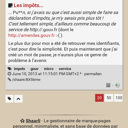
Les impôts...
... Pu**
n, si j'avais su que c'est aussi simple de faire sa
déclaration d'impôts, je m'y serais pris plus tôt !
C'est tellement simple, d'ailleurs comme beaucoup de
service de http://
.gouv.fr (dont le
http://amendes.gouv.fr
:-( ).
Le plus dur pour moi a été de retrouver mes identifiants,
c'est pour dire la simplicité. Et puis maintenant que j'ai
créé un mot de passe, je n'aurais plus ce genre de
problème à l'avenir.
impots
·
gouv
·
micro
·
service
June 10, 2013 at 11:15:01 PM GMT+2 * ·
permalien
/shaare/BX56mw
·
20
50
100
Shaarli
· Le gestionnaire de marque-pages
personnel, minimaliste, et sans base de données par