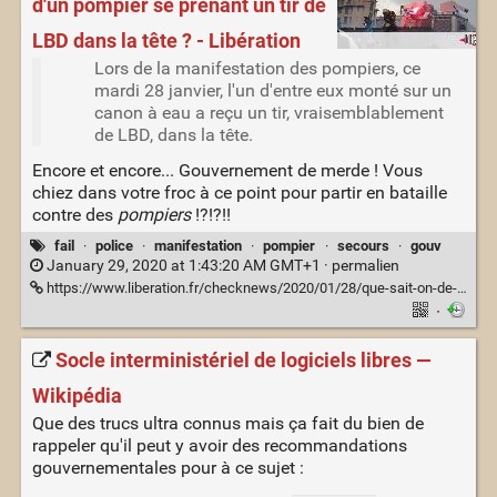
d'un pompier se prenant un tir de
LBD dans la tête ? - Libération
Lors de la manifestation des pompiers, ce
mardi 28 janvier, l'un d'entre eux monté sur un
canon à eau a reçu un tir, vraisemblablement
de LBD, dans la tête.
Encore et encore... Gouvernement de merde ! Vous
chiez dans votre froc à ce point pour partir en bataille
contre des
pompiers
!?!?!!
fail
·
police
·
manifestation
·
pompier
·
secours
·
gouv
January 29, 2020 at 1:43:20 AM GMT+1 ·
permalien
https://www.liberation.fr/checknews/2020/01/28/que-sait-on-de-cette-video-d-un-pompier-se-prenant-un-tir-de-lbd-dans-la-tete_1775786
·
Socle interministériel de logiciels libres —
Wikipédia
Que des trucs ultra connus mais ça fait du bien de
rappeler qu'il peut y avoir des recommandations
gouvernementales pour à ce sujet :