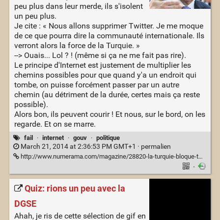
peu plus dans leur merde, ils s'isolent
un peu plus.
Je cite : « Nous allons supprimer Twitter. Je me moque
de ce que pourra dire la communauté internationale. Ils
verront alors la force de la Turquie. »
--> Ouais... Lol ? ! (même si ça ne me fait pas rire).
Le principe d'Internet est justement de multiplier les
chemins possibles pour que quand y'a un endroit qui
tombe, on puisse forcément passer par un autre
chemin (au détriment de la durée, certes mais ça reste
possible).
Alors bon, ils peuvent courir ! Et nous, sur le bord, on les
regarde. Et on se marre.
fail
·
internet
·
gouv
·
politique
March 21, 2014 at 2:36:53 PM GMT+1 ·
permalien
http://www.numerama.com/magazine/28820-la-turquie-bloque-twitter.html
·
Quiz: rions un peu avec la
DGSE
Ahah, je ris de cette sélection de gif en