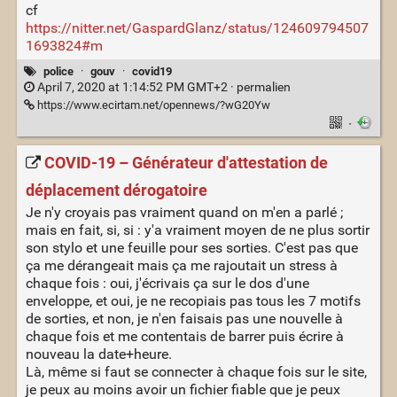
cf
https://nitter.net/GaspardGlanz/status/124609794507
1693824#m
police
·
gouv
·
covid19
April 7, 2020 at 1:14:52 PM GMT+2 ·
permalien
https://www.ecirtam.net/opennews/?wG20Yw
·
COVID-19 – Générateur d'attestation de
déplacement dérogatoire
Je n'y croyais pas vraiment quand on m'en a parlé ;
mais en fait, si, si : y'a vraiment moyen de ne plus sortir
son stylo et une feuille pour ses sorties. C'est pas que
ça me dérangeait mais ça me rajoutait un stress à
chaque fois : oui, j'écrivais ça sur le dos d'une
enveloppe, et oui, je ne recopiais pas tous les 7 motifs
de sorties, et non, je n'en faisais pas une nouvelle à
chaque fois et me contentais de barrer puis écrire à
nouveau la date+heure.
Là, même si faut se connecter à chaque fois sur le site,
je peux au moins avoir un fichier fiable que je peux