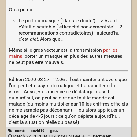
On a perdu :
Le port du masque ("dans le doute"). --> Avant
c'était discutable ("efficacité non-démontrée" + 2
recommandations contradictoires) ; aujourd'hui
c'est
niet
. Alors que…
Même si le gros vecteur est la transmission
par les
mains
, porter un masque en plus des autres mesures
ne peut pas être mauvais.
Édition 2020-03-27T12:06 : Il est maintenant avéré que
l'on peut être asymptomatique et transmetteur du
virus… Aussi, vu l'absence de dépistage massif
aujourd'hui, on peut se dire que tout le monde est
malade (du moins multiplier par 10 les chiffres officiels
ne me semble pas déconnant — ou alors appliquer un
décalage de 4-5 jours : ce qu'on dépiste aujourd'hui,
c'est la situation réelle du passé).
santé
·
covid19
·
gouv
March 22, 2020 at 10:48:39 PM GMT+1 * ·
permalien