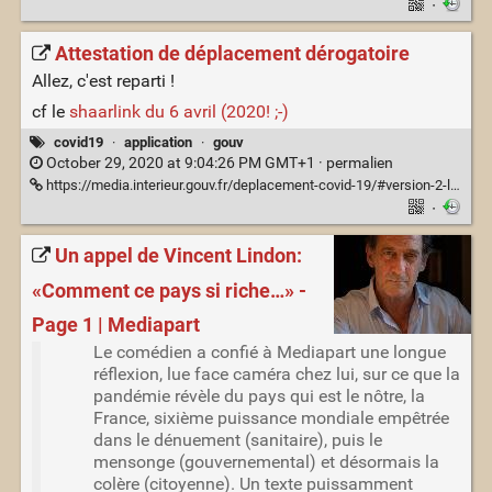
·
Attestation de déplacement dérogatoire
Allez, c'est reparti !
cf le
shaarlink du 6 avril (2020! ;-)
covid19
·
application
·
gouv
October 29, 2020 at 9:04:26 PM GMT+1 ·
permalien
https://media.interieur.gouv.fr/deplacement-covid-19/#version-2-le-retour
·
Un appel de Vincent Lindon:
«Comment ce pays si riche…» -
Page 1 | Mediapart
Le comédien a confié à Mediapart une longue
réflexion, lue face caméra chez lui, sur ce que la
pandémie révèle du pays qui est le nôtre, la
France, sixième puissance mondiale empêtrée
dans le dénuement (sanitaire), puis le
mensonge (gouvernemental) et désormais la
colère (citoyenne). Un texte puissamment