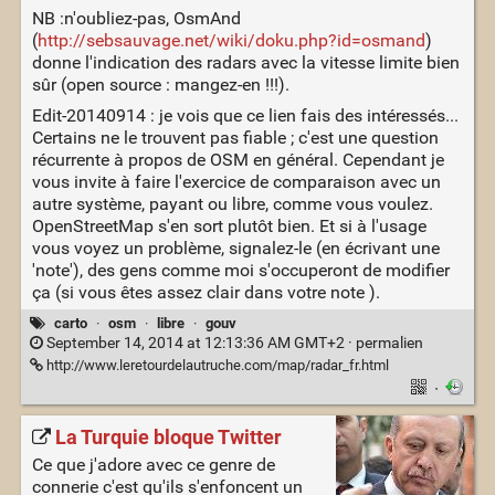
NB :n'oubliez-pas, OsmAnd
(
http://sebsauvage.net/wiki/doku.php?id=osmand
)
donne l'indication des radars avec la vitesse limite bien
sûr (open source : mangez-en !!!).
Edit-20140914 : je vois que ce lien fais des intéressés...
Certains ne le trouvent pas fiable ; c'est une question
récurrente à propos de OSM en général. Cependant je
vous invite à faire l'exercice de comparaison avec un
autre système, payant ou libre, comme vous voulez.
OpenStreetMap s'en sort plutôt bien. Et si à l'usage
vous voyez un problème, signalez-le (en écrivant une
'note'), des gens comme moi s'occuperont de modifier
ça (si vous êtes assez clair dans votre note ).
carto
·
osm
·
libre
·
gouv
September 14, 2014 at 12:13:36 AM GMT+2 ·
permalien
http://www.leretourdelautruche.com/map/radar_fr.html
·
La Turquie bloque Twitter
Ce que j'adore avec ce genre de
connerie c'est qu'ils s'enfoncent un