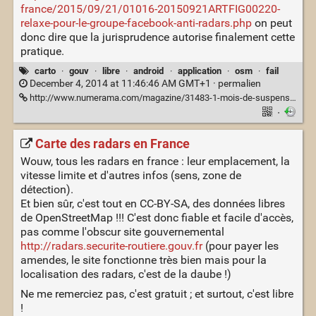
france/2015/09/21/01016-20150921ARTFIG00220-
relaxe-pour-le-groupe-facebook-anti-radars.php
on peut
donc dire que la jurisprudence autorise finalement cette
pratique.
carto
·
gouv
·
libre
·
android
·
application
·
osm
·
fail
December 4, 2014 at 11:46:46 AM GMT+1 ·
permalien
http://www.numerama.com/magazine/31483-1-mois-de-suspension-de-permis-pour-le-signalement-de-radars-sur-facebook.html
·
Carte des radars en France
Wouw, tous les radars en france : leur emplacement, la
vitesse limite et d'autres infos (sens, zone de
détection).
Et bien sûr, c'est tout en CC-BY-SA, des données libres
de OpenStreetMap !!! C'est donc fiable et facile d'accès,
pas comme l'obscur site gouvernemental
http://radars.securite-routiere.gouv.fr
(pour payer les
amendes, le site fonctionne très bien mais pour la
localisation des radars, c'est de la daube !)
Ne me remerciez pas, c'est gratuit ; et surtout, c'est libre
!