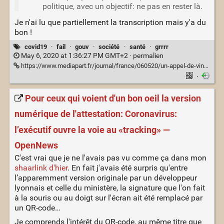
politique, avec un objectif: ne pas en rester là.
Je n'ai lu que partiellement la transcription mais y'a du
bon !
covid19
·
fail
·
gouv
·
société
·
santé
·
grrrr
May 6, 2020 at 1:36:27 PM GMT+2 ·
permalien
https://www.mediapart.fr/journal/france/060520/un-appel-de-vincent-lindon-comment-ce-pays-si-riche
·
Pour ceux qui voient d'un bon oeil la version
numérique de l'attestation: Coronavirus:
l’exécutif ouvre la voie au «tracking» —
OpenNews
C'est vrai que je ne l'avais pas vu comme ça dans mon
shaarlink d'hier
. En fait j'avais été surpris qu'entre
l’apparemment version originale par un développeur
lyonnais et celle du ministère, la signature que l'on fait
à la souris ou au doigt sur l'écran ait été remplacé par
un QR-code…
Je comprends l'intérêt du QR-code, au même titre que