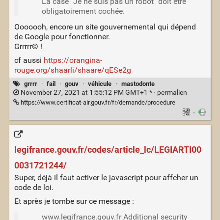
La case "Je ne suis pas un robot" doit être
obligatoirement cochée.
Ooooooh, encore un site gouvernemental qui dépend
de Google pour fonctionner.
Grrrrr© !
cf aussi
https://orangina-
rouge.org/shaarli/shaare/qESe2g
grrrr
·
fail
·
gouv
·
véhicule
·
mastodonte
November 27, 2021 at 1:55:12 PM GMT+1 * ·
permalien
https://www.certificat-air.gouv.fr/fr/demande/procedure
·
legifrance.gouv.fr/codes/article_lc/LEGIARTI00
0031721244/
Super, déjà il faut activer le javascript pour affcher un
code de loi.
Et après je tombe sur ce message :
www.legifrance.gouv.fr Additional security