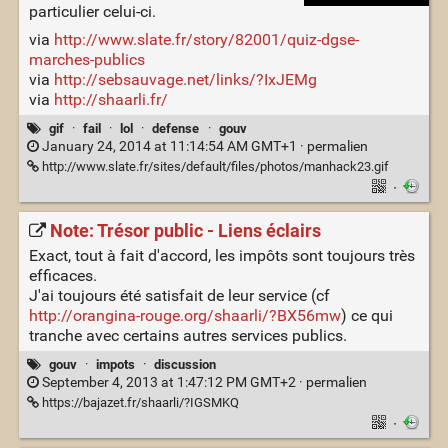
particulier celui-ci.
via
http://www.slate.fr/story/82001/quiz-dgse-
marches-publics
via
http://sebsauvage.net/links/?IxJEMg
via
http://shaarli.fr/
gif
·
fail
·
lol
·
defense
·
gouv
January 24, 2014 at 11:14:54 AM GMT+1 ·
permalien
http://www.slate.fr/sites/default/files/photos/manhack23.gif
·
Note: Trésor public - Liens éclairs
Exact, tout à fait d'accord, les impôts sont toujours très
efficaces.
J'ai toujours été satisfait de leur service (cf
http://orangina-rouge.org/shaarli/?BX56mw
) ce qui
tranche avec certains autres services publics.
gouv
·
impots
·
discussion
September 4, 2013 at 1:47:12 PM GMT+2 ·
permalien
https://bajazet.fr/shaarli/?IGSMKQ
·