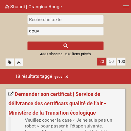
Shaarli ¦ Orangina Rouge
Nuage de tags
Mur d'images
Quotidien
► Jouer
Type 1 or more
characters for
results.
4337
shaares ·
578
liens privés
20
50
100
18 résultats taggé
gouv
Demander son certificat | Service de
délivrance des certificats qualité de l’air -
Ministère de la Transition écologique
Veuillez cocher la case « Je ne suis pas un
robot » pour passer à l’étape suivante.