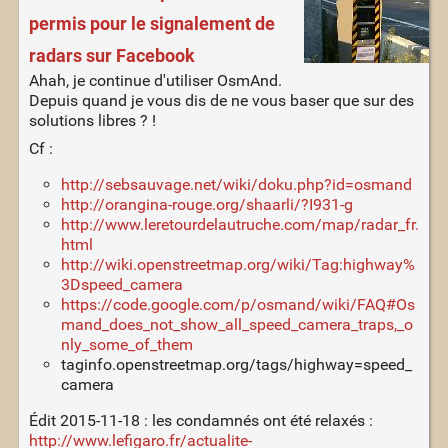
permis pour le signalement de
radars sur Facebook
Ahah, je continue d'utiliser OsmAnd.
Depuis quand je vous dis de ne vous baser que sur des
solutions libres ? !
Cf :
http://sebsauvage.net/wiki/doku.php?id=osmand
http://orangina-rouge.org/shaarli/?I931-g
http://www.leretourdelautruche.com/map/radar_fr.
html
http://wiki.openstreetmap.org/wiki/Tag:highway%
3Dspeed_camera
https://code.google.com/p/osmand/wiki/FAQ#Os
mand_does_not_show_all_speed_camera_traps,_o
nly_some_of_them
taginfo.openstreetmap.org/tags/highway=speed_
camera
Édit 2015-11-18 : les condamnés ont été relaxés :
http://www.lefigaro.fr/actualite-