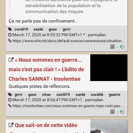
sensibilisation de la population et la
communication des risques.
Ça ne parle pas de confinement…
covid19
·
santé
·
gouv
·
grrrr
March 17, 2020 at 8:55:32 PM GMT+1 * ·
permalien
https://www.who.int/docs/default-source/coronaviruse/situation-reports/20200316-sitrep-56-covid-19.pdf?sfvrsn=9fda7db2_6
·
« Nous sommes en guerre...
mais c'est pas clair ! » L’édito de
Charles SANNAT - Insolentiae
Quelques pistes de réflexions.
grrrr
·
gouv
·
virus
·
covid19
·
santé
·
société
·
guerre
March 17, 2020 at 8:04:47 PM GMT+1 ·
permalien
https://insolentiae.com/nous-sommes-en-guerre-mais-cest-pas-clair-ledito-de-charles-sannat/
·
Que sait-on de cette vidéo