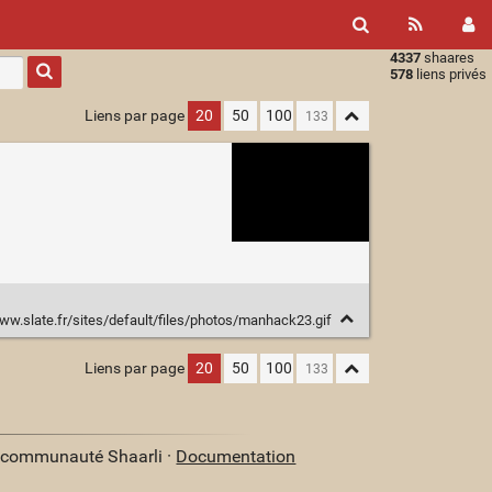
4337
shaares
Type 1 or
578
liens privés
more
characters
Liens par page
20
50
100
for
results.
ww.slate.fr/sites/default/files/photos/manhack23.gif
Liens par page
20
50
100
a communauté Shaarli ·
Documentation