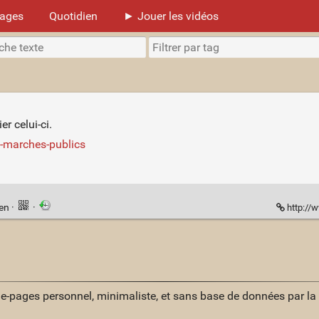
mages
Quotidien
► Jouer les vidéos
er celui-ci.
e-marches-publics
ien
·
·
http://w
ue-pages personnel, minimaliste, et sans base de données par l