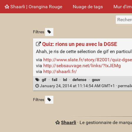
Shaarli ¦ Orangina Rouge
Nuage de tags
Mur d'i
Filtres
Quiz: rions un peu avec la DGSE
Ahah, je ris de cette sélection de gif en particuli
via
http://www.slate.fr/story/82001/quiz-dgs
via
http://sebsauvage.net/links/?IxJEMg
via
http://shaarli.fr/
gif
·
fail
·
lol
·
defense
·
gouv
January 24, 2014 at 11:14:54 AM GMT+1 ·
permal
Filtres
Shaarli
· Le gestionnaire de marq