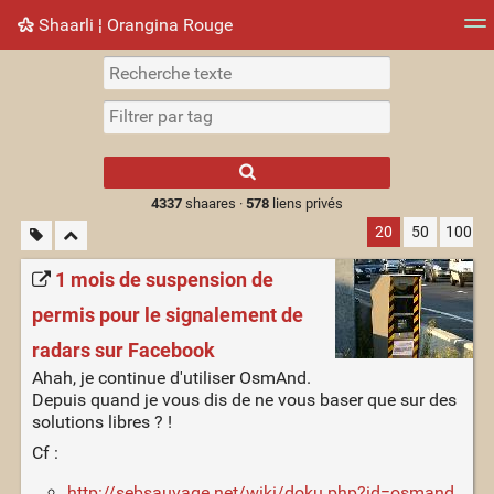
Shaarli ¦ Orangina Rouge
Nuage de tags
Mur d'images
Quotidien
► Jouer
Type 1 or more
characters for
results.
4337
shaares ·
578
liens privés
20
50
100
1 mois de suspension de
permis pour le signalement de
radars sur Facebook
Ahah, je continue d'utiliser OsmAnd.
Depuis quand je vous dis de ne vous baser que sur des
solutions libres ? !
Cf :
http://sebsauvage.net/wiki/doku.php?id=osmand