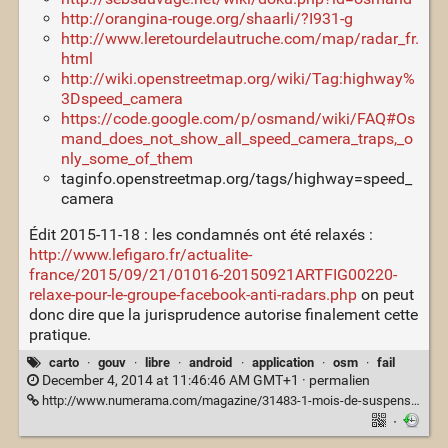
http://orangina-rouge.org/shaarli/?I931-g
http://www.leretourdelautruche.com/map/radar_fr.
html
http://wiki.openstreetmap.org/wiki/Tag:highway%
3Dspeed_camera
https://code.google.com/p/osmand/wiki/FAQ#Os
mand_does_not_show_all_speed_camera_traps,_o
nly_some_of_them
taginfo.openstreetmap.org/tags/highway=speed_
camera
Édit 2015-11-18 : les condamnés ont été relaxés :
http://www.lefigaro.fr/actualite-
france/2015/09/21/01016-20150921ARTFIG00220-
relaxe-pour-le-groupe-facebook-anti-radars.php
on peut
donc dire que la jurisprudence autorise finalement cette
pratique.
carto
·
gouv
·
libre
·
android
·
application
·
osm
·
fail
December 4, 2014 at 11:46:46 AM GMT+1 ·
permalien
http://www.numerama.com/magazine/31483-1-mois-de-suspension-de-permis-pour-le-signalement-de-radars-sur-facebook.html
·