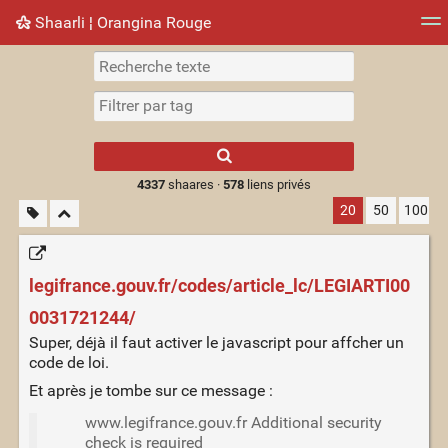
Shaarli ¦ Orangina Rouge
Nuage de tags
Mur d'images
Quotidien
► Jouer
Type 1 or more
characters for
results.
4337
shaares ·
578
liens privés
20
50
100
legifrance.gouv.fr/codes/article_lc/LEGIARTI00
0031721244/
Super, déjà il faut activer le javascript pour affcher un
code de loi.
Et après je tombe sur ce message :
www.legifrance.gouv.fr Additional security
check is required