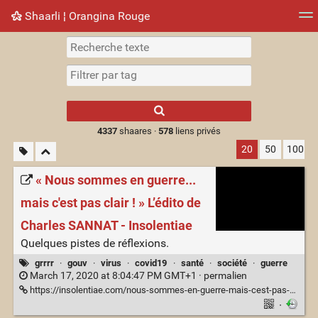
Shaarli ¦ Orangina Rouge
Nuage de tags
Mur d'images
Quotidien
► Jouer
Type 1 or more
characters for
results.
4337
shaares ·
578
liens privés
20
50
100
« Nous sommes en guerre...
mais c'est pas clair ! » L’édito de
Charles SANNAT - Insolentiae
Quelques pistes de réflexions.
grrrr
·
gouv
·
virus
·
covid19
·
santé
·
société
·
guerre
March 17, 2020 at 8:04:47 PM GMT+1 ·
permalien
https://insolentiae.com/nous-sommes-en-guerre-mais-cest-pas-clair-ledito-de-charles-sannat/
·