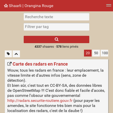
Shaarli ¦ Orangina Rouge
Nuage de tags
Mur d'images
Quotidien
► Jouer
Type 1 or more
characters for
results.
4337
shaares ·
578
liens privés
20
50
100
Carte des radars en France
Wouw, tous les radars en france : leur emplacement, la
vitesse limite et d'autres infos (sens, zone de
détection).
Et bien sûr, c'est tout en CC-BY-SA, des données libres
de OpenStreetMap !!! C'est donc fiable et facile d'accès,
pas comme l'obscur site gouvernemental
http://radars.securite-routiere.gouv.fr
(pour payer les
amendes, le site fonctionne très bien mais pour la
localisation des radars, c'est de la daube !)