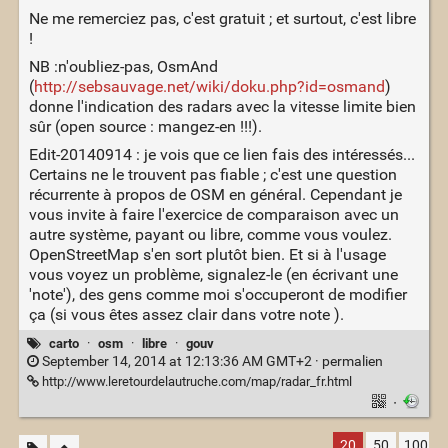
Ne me remerciez pas, c'est gratuit ; et surtout, c'est libre
!
NB :n'oubliez-pas, OsmAnd
(
http://sebsauvage.net/wiki/doku.php?id=osmand
)
donne l'indication des radars avec la vitesse limite bien
sûr (open source : mangez-en !!!).
Edit-20140914 : je vois que ce lien fais des intéressés...
Certains ne le trouvent pas fiable ; c'est une question
récurrente à propos de OSM en général. Cependant je
vous invite à faire l'exercice de comparaison avec un
autre système, payant ou libre, comme vous voulez.
OpenStreetMap s'en sort plutôt bien. Et si à l'usage
vous voyez un problème, signalez-le (en écrivant une
'note'), des gens comme moi s'occuperont de modifier
ça (si vous êtes assez clair dans votre note ).
carto
·
osm
·
libre
·
gouv
September 14, 2014 at 12:13:36 AM GMT+2 ·
permalien
http://www.leretourdelautruche.com/map/radar_fr.html
·
20
50
100