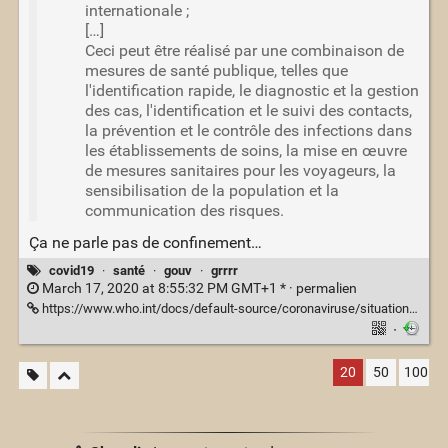
internationale ;
[…]
Ceci peut être réalisé par une combinaison de
mesures de santé publique, telles que
l'identification rapide, le diagnostic et la gestion
des cas, l'identification et le suivi des contacts,
la prévention et le contrôle des infections dans
les établissements de soins, la mise en œuvre
de mesures sanitaires pour les voyageurs, la
sensibilisation de la population et la
communication des risques.
Ça ne parle pas de confinement…
covid19
·
santé
·
gouv
·
grrrr
March 17, 2020 at 8:55:32 PM GMT+1 * ·
permalien
https://www.who.int/docs/default-source/coronaviruse/situation-reports/20200316-sitrep-56-covid-19.pdf?sfvrsn=9fda7db2_6
·
20
50
100