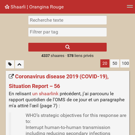
Shaarli ¦ Orangina Rouge
Nuage de tags
Mur d'images
Quotidien
► Jouer
Type 1 or more
characters for
results.
4337
shaares ·
578
liens privés
20
50
100
Coronavirus disease 2019 (COVID-19),
Situation Report – 56
En relisant
un shaarlink
précédent, j'ai parcouru le
rapport quotidien de l'OMS de ce jour et un paragraphe
m'a attiré l'œil (page 7) :
WHO’s strategic objectives for this response are
to:
Interrupt human-to-human transmission
including reducing secondary infections