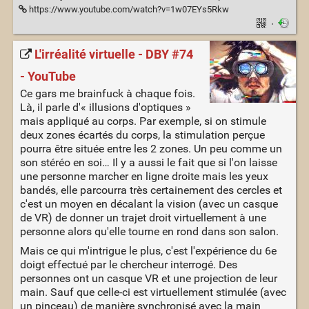
https://www.youtube.com/watch?v=1w07EYs5Rkw
·
L'irréalité virtuelle - DBY #74
- YouTube
Ce gars me brainfuck à chaque fois.
Là, il parle d'« illusions d'optiques »
mais appliqué au corps. Par exemple, si on stimule
deux zones écartés du corps, la stimulation perçue
pourra être située entre les 2 zones. Un peu comme un
son stéréo en soi… Il y a aussi le fait que si l'on laisse
une personne marcher en ligne droite mais les yeux
bandés, elle parcourra très certainement des cercles et
c'est un moyen en décalant la vision (avec un casque
de VR) de donner un trajet droit virtuellement à une
personne alors qu'elle tourne en rond dans son salon.
Mais ce qui m'intrigue le plus, c'est l'expérience du 6e
doigt effectué par le chercheur interrogé. Des
personnes ont un casque VR et une projection de leur
main. Sauf que celle-ci est virtuellement stimulée (avec
un pinceau) de manière synchronisé avec la main