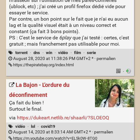
m’asseoir sur l'utilisation de mes pares-conneries
(ublock, etc) ; j'ai créé un profil firefox dédié vide pour
essayer le service.
Par contre, un bon point sur le fait que je n'ai eu aucun
lag et la qualité visuel était à un niveau correct et
constant (ça fait 3 bons points).
PS : C'est le service de
6play
que j'ai testé : certes, c'est
gratuit ; mais franchement pas utilisable pour moi.
torrent
·
dns
·
win
·
vidéo
·
film
·
serie
August 28, 2020 at 11:38:26 PM GMT+2 * ·
permalien
https://thepiratebay.org/index.html
·
La Bajon - L'ordure du
déconfinement
Ça fait du bien !
Surtout le final.
via
https://dukeart.netlib.re/shaarli/?SLOEOQ
vidéo
·
lol
·
covid19
August 14, 2020 at 8:33:14 AM GMT+2 * ·
permalien
https://m.youtube.com/watch?v=EL5k0W-8TG0