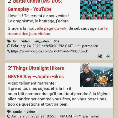
Battle Chess (MS-DOS) -
Gameplay - YouTube
I love it ! Tellement de souvenirs !
Le graphisme, le bruitage, j'adore.
Grâce à la
nouvelle page du wiki
de sebsauvage
sur le
monde des jeux vidéos
lol
·
vidéo
·
jeu_video
·
90s
February 24, 2021 at 8:50:31 PM GMT+1 * ·
permalien
https://www.youtube.com/watch?v=o6HYbQCRwgk
·
Things Ultralight Hikers
NEVER Say —JupiterHikes
Vidéo tellement marrante !
Il prend tous les sujets, et à la fin il
nous fait comprendre qu'il faut tout prendre à la légère :
allez randonner comme vous êtes, ne vous posez pas
trop de questions et tout ira bien.
rando
·
vidéo
January 31, 2021 at 10:55:11 PM GMT+1 * ·
permalien