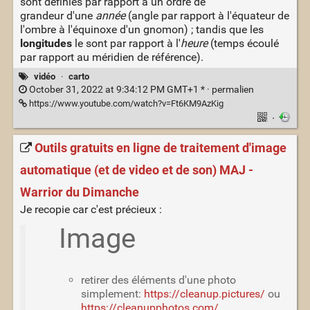
sont définies par rapport à un ordre de
grandeur d'une
année
(angle par rapport à l'équateur de
l'ombre à l'équinoxe d'un gnomon) ; tandis que les
longitudes
le sont par rapport à l'
heure
(temps écoulé
par rapport au méridien de référence).
vidéo
·
carto
October 31, 2022 at 9:34:12 PM GMT+1 * ·
permalien
https://www.youtube.com/watch?v=Ft6KM9AzKig
·
Outils gratuits en ligne de traitement d'image
automatique (et de video et de son) MAJ -
Warrior du Dimanche
Je recopie car c'est précieux :
Image
retirer des éléments d'une photo
simplement:
https://cleanup.pictures/
ou
https://cleanupphotos.com/