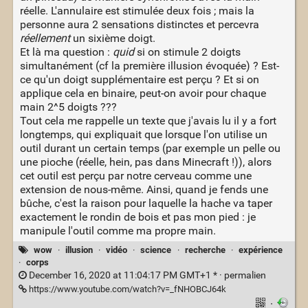
réelle. L'annulaire est stimulée deux fois ; mais la
personne aura 2 sensations distinctes et percevra
réellement
un sixième doigt.
Et là ma question :
quid
si on stimule 2 doigts
simultanément (cf la première illusion évoquée) ? Est-
ce qu'un doigt supplémentaire est perçu ? Et si on
applique cela en binaire, peut-on avoir pour chaque
main 2^5 doigts ???
Tout cela me rappelle un texte que j'avais lu il y a fort
longtemps, qui expliquait que lorsque l'on utilise un
outil durant un certain temps (par exemple un pelle ou
une pioche (réelle, hein, pas dans Minecraft !)), alors
cet outil est perçu par notre cerveau comme une
extension de nous-même. Ainsi, quand je fends une
bûche, c'est la raison pour laquelle la hache va taper
exactement le rondin de bois et pas mon pied : je
manipule l'outil comme ma propre main.
wow
·
illusion
·
vidéo
·
science
·
recherche
·
expérience
·
corps
December 16, 2020 at 11:04:17 PM GMT+1 * ·
permalien
https://www.youtube.com/watch?v=_fNHOBCJ64k
·