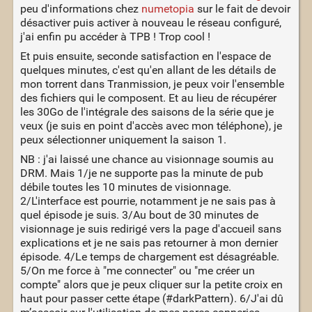
peu d'informations chez
numetopia
sur le fait de devoir
désactiver puis activer à nouveau le réseau configuré,
j'ai enfin pu accéder à TPB ! Trop cool !
Et puis ensuite, seconde satisfaction en l'espace de
quelques minutes, c'est qu'en allant de les détails de
mon torrent dans Tranmission, je peux voir l'ensemble
des fichiers qui le composent. Et au lieu de récupérer
les 30Go de l'intégrale des saisons de la série que je
veux (je suis en point d'accès avec mon téléphone), je
peux sélectionner uniquement la saison 1.
NB : j'ai laissé une chance au visionnage soumis au
DRM. Mais 1/je ne supporte pas la minute de pub
débile toutes les 10 minutes de visionnage.
2/L'interface est pourrie, notamment je ne sais pas à
quel épisode je suis. 3/Au bout de 30 minutes de
visionnage je suis redirigé vers la page d'accueil sans
explications et je ne sais pas retourner à mon dernier
épisode. 4/Le temps de chargement est désagréable.
5/On me force à "me connecter" ou "me créer un
compte" alors que je peux cliquer sur la petite croix en
haut pour passer cette étape (#darkPattern). 6/J'ai dû