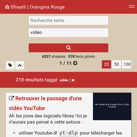
Shaarli ¦ Orangina Rouge
Nuage de tags
Mur d'images
Quotidien
► Jouer
Type 1 or more
characters for
results.
4337
shaares ·
578
liens privés
1 / 11
20
50
100
218 résultats taggé
vidéo
Retrouver le passage d'une
vidéo YouTube
Ah les joies des logiciels libres ! Ici je
n’aurais pas pensé à cette astuce :
utiliser Youtube-dl
yt-dlp
pour télécharger les