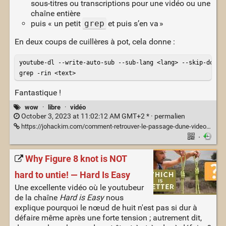
sous-titres ou transcriptions pour une vidéo ou une
chaîne entière
puis « un petit
grep
et puis s’en va »
En deux coups de cuillères à pot, cela donne :
youtube-dl --write-auto-sub --sub-lang <lang> --skip-downlo
grep -rin <text>
Fantastique !
wow
·
libre
·
vidéo
October 3, 2023 at 11:02:12 AM GMT+2 * ·
permalien
https://johackim.com/comment-retrouver-le-passage-dune-video-youtube
·
Why Figure 8 knot is NOT
hard to untie! — Hard Is Easy
Une excellente vidéo où le youtubeur
de la chaîne
Hard is Easy
nous
explique pourquoi le nœud de huit n'est pas si dur à
défaire même après une forte tension ; autrement dit,