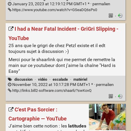
January 23, 2023 at 12:19:12 PM GMT+1 * ·
permalien
https://www.youtube.com/watch?v=GSeaDQ6sPs0
·
I had a Near Fatal Incident - GriGri Slipping -
YouTube
25 ans que le grigri de chez Petzl existe et il edt
toujours sujet à discussion :-)
Merci pour le shaarlink qui me permet de remettre la
main sur ce youtubeur dont j'aime la chaîne "Hard is
Easy"
discussion
·
vidéo
·
escalade
·
matériel
November 10, 2022 at 10:17:28 PM GMT+1 * ·
permalien
http://links.bill2-software.com/shaarli/?swKovQ
·
C'est Pas Sorcier :
Cartographie — YouTube
J'aime bien cette notion : les
latitudes