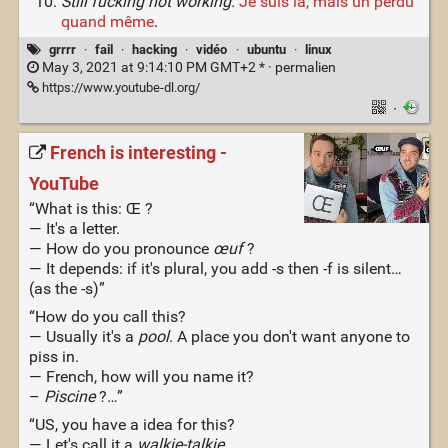
Still fucking not working.
Je suis là, mais un perdu
quand même
.
grrrr
·
fail
·
hacking
·
vidéo
·
ubuntu
·
linux
May 3, 2021 at 9:14:10 PM GMT+2 * ·
permalien
https://www.youtube-dl.org/
·
French is interesting -
YouTube
“What is this: Œ ?
— It's a letter.
— How do you pronounce
œuf
?
— It depends: if it's plural, you add -s then -f is silent…
(as the -s)”
“How do you call this?
— Usually it's a
pool
. A place you don't want anyone to
piss in.
— French, how will you name it?
–
Piscine
?…”
“US, you have a idea for this?
— Let's call it a
walkie-talkie
.