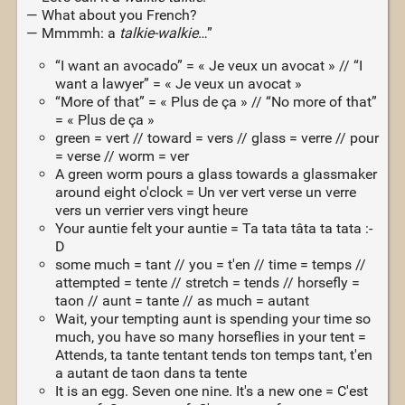
— What about you French?
— Mmmmh: a
talkie-walkie
…”
“I want an avocado” = « Je veux un avocat » // “I
want a lawyer” = « Je veux un avocat »
“More of that” = « Plus de ça » // “No more of that”
= « Plus de ça »
green = vert // toward = vers // glass = verre // pour
= verse // worm = ver
A green worm pours a glass towards a glassmaker
around eight o'clock = Un ver vert verse un verre
vers un verrier vers vingt heure
Your auntie felt your auntie = Ta tata tâta ta tata :-
D
some much = tant // you = t'en // time = temps //
attempted = tente // stretch = tends // horsefly =
taon // aunt = tante // as much = autant
Wait, your tempting aunt is spending your time so
much, you have so many horseflies in your tent =
Attends, ta tante tentant tends ton temps tant, t'en
a autant de taon dans ta tente
It is an egg. Seven one nine. It's a new one = C'est