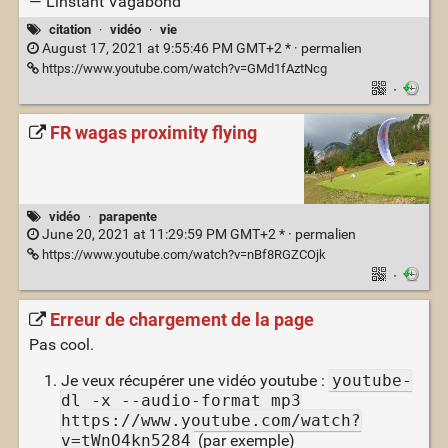
— L'instant Vagabond
citation
·
vidéo
·
vie
August 17, 2021 at 9:55:46 PM GMT+2 * ·
permalien
https://www.youtube.com/watch?v=GMd1fAztNcg
·
FR wagas proximity flying
vidéo
·
parapente
June 20, 2021 at 11:29:59 PM GMT+2 * ·
permalien
https://www.youtube.com/watch?v=nBf8RGZCOjk
·
Erreur de chargement de la page
Pas cool.
Je veux récupérer une vidéo youtube :
youtube-
dl -x --audio-format mp3
https://www.youtube.com/watch?
v=tWnO4kn5284
(par exemple)