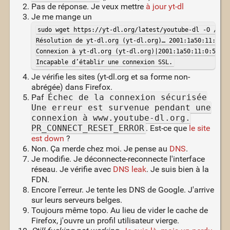
Pas de réponse. Je veux mettre
à jour yt-dl
Je me mange un
sudo wget https://yt-dl.org/latest/youtube-dl -O /usr/
Résolution de yt-dl.org (yt-dl.org)… 2001:1a50:11:0:5f
Connexion à yt-dl.org (yt-dl.org)|2001:1a50:11:0:5f:8f
Incapable d’établir une connexion SSL.
Je vérifie les sites (yt-dl.org et sa forme non-
abrégée) dans Firefox.
Paf
Échec de la connexion sécurisée
Une erreur est survenue pendant une
connexion à www.youtube-dl.org.
PR_CONNECT_RESET_ERROR
. Est-ce que
le site
est down
?
Non. Ça merde chez moi. Je pense au
DNS
.
Je modifie. Je déconnecte-reconnecte l'interface
réseau. Je vérifie avec
DNS leak
. Je suis bien à la
FDN.
Encore l'erreur. Je tente les DNS de Google. J'arrive
sur leurs serveurs belges.
Toujours même topo. Au lieu de vider le cache de
Firefox, j'ouvre un profil utilisateur vierge.