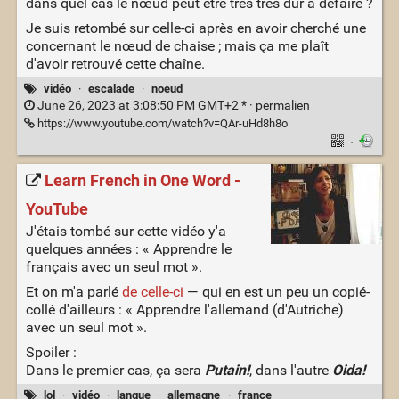
dans quel cas le nœud peut être très très dur à défaire ?
Je suis retombé sur celle-ci après en avoir cherché une
concernant le nœud de chaise ; mais ça me plaît
d'avoir retrouvé cette chaîne.
vidéo
·
escalade
·
noeud
June 26, 2023 at 3:08:50 PM GMT+2 * ·
permalien
https://www.youtube.com/watch?v=QAr-uHd8h8o
·
Learn French in One Word -
YouTube
J'étais tombé sur cette vidéo y'a
quelques années : « Apprendre le
français avec un seul mot ».
Et on m'a parlé
de celle-ci
— qui en est un peu un copié-
collé d'ailleurs : « Apprendre l'allemand (d'Autriche)
avec un seul mot ».
Spoiler :
Dans le premier cas, ça sera
Putain!
, dans l'autre
Oida!
lol
·
vidéo
·
langue
·
allemagne
·
france