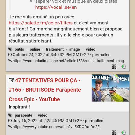
séparer voix et musique en deux pistes
https://vocali.se/en
Je me suis amusé un peu avec
https://palette.fm/color/filters
et c'est vraiment
bluffant ! Ça marche magnifiquement bien et propose
plusieurs traitements ; il y a le choix pour avoir un
résultat satisfaisant.
outils
·
online
·
traitement
·
image
·
vidéo
October 24, 2022 at 3:40:32 PM GMT+2 * ·
permalien
https://warriordudimanche.net/article1586/outils-traitement-image-automatique
·
47 TENTATIVES POUR ÇA -
#165 - BRUTISODE Parapente
Cross Epic - YouTube
Inspirant !
parapente
·
vidéo
July 16, 2022 at 2:25:45 PM GMT+2 * ·
permalien
https://www.youtube.com/watch?v=5XDODa-De2E
·