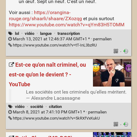
un œuf. Sept un neuf. C'est un neuf.
Voir aussi :
https://orangina-
rouge.org/shaarli/shaare/ZXozqg
et puis surtout
https://www.youtube.com/watch?v=qYm83H5TOMM
lol
·
vidéo
·
langue
·
transcription
March 13, 2021 at 12:46:37 AM GMT+1 * ·
permalien
https://www.youtube.com/watch?v=tT-InL3bzRU
·
Est-ce qu'on naît criminel, ou
est-ce qu'on le devient ? -
YouTube
Les sociétés ont les criminels qu'elles méritent.
— Alexandre Lacassagne
vidéo
·
société
·
citation
March 8, 2021 at 7:41:10 PM GMT+1 * ·
permalien
https://www.youtube.com/watch?v=5kRXfVxKukU
·