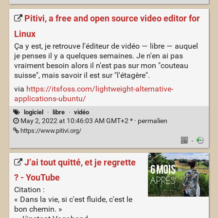
Pitivi, a free and open source video editor for
Linux
Ça y est, je retrouve l'éditeur de vidéo — libre — auquel
je penses il y a quelques semaines. Je n'en ai pas
vraiment besoin alors il n'est pas sur mon "couteau
suisse", mais savoir il est sur "l'étagère".
via
https://itsfoss.com/lightweight-alternative-
applications-ubuntu/
logiciel
·
libre
·
vidéo
May 2, 2022 at 10:46:03 AM GMT+2 * ·
permalien
https://www.pitivi.org/
·
J’ai tout quitté, et je regrette
? - YouTube
Citation :
« Dans la vie, si c'est fluide, c'est le
bon chemin. »