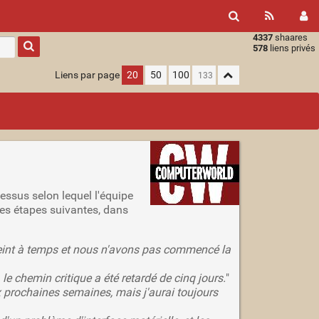
4337
shaares
Type 1 or
578
liens privés
more
characters
Liens par page
20
50
100
for
results.
essus selon lequel l'équipe
 les étapes suivantes, dans
tteint à temps et nous n'avons pas commencé la
le chemin critique a été retardé de cinq jours.
"
ux prochaines semaines, mais j'aurai toujours