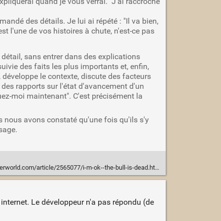
xpliquerai quand je vous verrai." J'ai raccroché
ndé des détails. Je lui ai répété : "Il va bien,
est l'une de vos histoires à chute, n'est-ce pas
détail, sans entrer dans des explications
ivie des faits les plus importants et, enfin,
 développe le contexte, discute des facteurs
 des rapports sur l'état d'avancement d'un
 tuez-moi maintenant". C'est précisément la
 nous avons constaté qu'une fois qu'ils s'y
sage.
world.com/article/2565077/i-m-ok--the-bull-is-dead.html
s internet. Le développeur n'a pas répondu (de