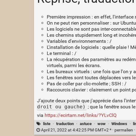
Première impression : en effet, l'interfac
On ne peut rien personnaliser : sur Ubuntu
Les logiciels ne sont pas inter-connectabl
Les chemins stupidement long et incohéren
Variables d'environnements : /
L'installation de logiciels : quelle plaie 
Le terminal : /
La récupération des paramètres au redémar
virtuels, parmi les écrans.
Les bureaux virtuels : une fois que l'on y a 
Les fenêtres sont toutes déplacées vers le 
Pas de coller par clic-molette ; SSH : /
Raccourcis clavier : clairement un point p
J'ajoute deux points que j'apprécie dans l'int
droit ou gauche)
; que la fenêtre sous l
via
https://ecirtam.net/links/?YLvClQ
liste
·
traduction
·
astuce
·
wow
·
Windows
·
l
April 21, 2022 at 4:42:25 PM GMT+2 * ·
permalien
·