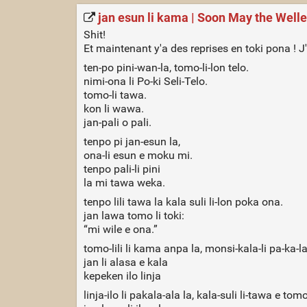
jan esun li kama | Soon May the Welle
Shit!
Et maintenant y'a des reprises en toki pona ! J'
ten-po pini-wan-la, tomo-li-lon telo.
nimi-ona li Po-ki Seli-Telo.
tomo-li tawa.
kon li wawa.
jan-pali o pali.
tenpo pi jan-esun la,
ona-li esun e moku mi.
tenpo pali-li pini
la mi tawa weka.
tenpo lili tawa la kala suli li-lon poka ona.
jan lawa tomo li toki:
“mi wile e ona.”
tomo-lili li kama anpa la, monsi-kala-li pa-ka-la
jan li alasa e kala
kepeken ilo linja
linja-ilo li pakala-ala la, kala-suli li-tawa e tomo