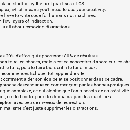
nking starting by the best-practises of CS.
plex, which means you'll need to use your creativity.
We have to write code for humans not machines.
h few layers of indirection.
is all about removing distractions.
e
les 20% d'effort qui apporteront 80% de résultats.
pas faire les choses, mais c'est se concentrer d'abord sur les c
rd le faire, puis le faire bien, enfin le faire mieux.
t recommencer. Échouer tôt, apprendre vite.
 comment aider son équipe et se positionner dans ce cadre.
 approche descendante en commençant par les bonnes-pratiques 
r que complexe, ce qui signifie que l'on a besoin de sa créativité.
on ; on doit coder pour des humains, pas des machines.
eption avec peu de niveaux de redirection.
inimalisme c'est juste supprimer les distractions.