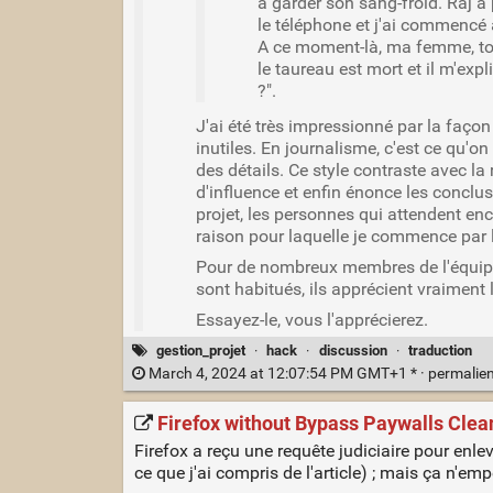
à garder son sang-froid. Raj a 
le téléphone et j'ai commencé à
A ce moment-là, ma femme, toujo
le taureau est mort et il m'expl
?".
J'ai été très impressionné par la faço
inutiles. En journalisme, c'est ce qu'o
des détails. Ce style contraste avec 
d'influence et enfin énonce les conclu
projet, les personnes qui attendent enc
raison pour laquelle je commence par 
Pour de nombreux membres de l'équipe 
sont habitués, ils apprécient vraiment
Essayez-le, vous l'apprécierez.
gestion_projet
·
hack
·
discussion
·
traduction
March 4, 2024 at 12:07:54 PM GMT+1 * ·
permalie
Firefox without Bypass Paywalls Clean
Firefox a reçu une requête judiciaire pour enle
ce que j'ai compris de l'article) ; mais ça n'emp