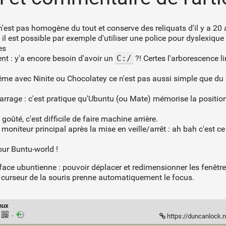
e n'est pas homogène du tout et conserve des reliquats d'il y a 20
 il est possible par exemple d'utiliser une police pour dyslexiqu
es
t : y'a encore besoin d'avoir un
C:/
?! Certes l'arborescence li
! Même avec Ninite ou Chocolatey ce n'est pas aussi simple que du
rage : c'est pratique qu'Ubuntu (ou Mate) mémorise la position 
goûté, c'est difficile de faire machine arrière.
moniteur principal après la mise en veille/arrêt : ah bah c'est ce
our Buntu-world !
erface ubuntienne : pouvoir déplacer et redimensionner les fenêt
e curseur de la souris prenne automatiquement le focus.
inux
·
https://duncanlock.ne