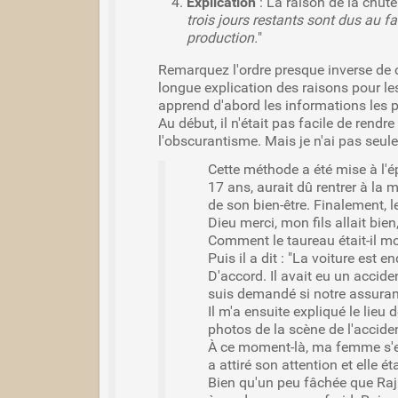
Explication
: La raison de la chute.
trois jours restants sont dus au fa
production.
"
Remarquez l'ordre presque inverse de 
longue explication des raisons pour le
apprend d'abord les informations les p
Au début, il n'était pas facile de rendr
l'obscurantisme. Mais je n'ai pas seule
Cette méthode a été mise à l'ép
17 ans, aurait dû rentrer à la 
de son bien-être. Finalement, le 
Dieu merci, mon fils allait bie
Comment le taureau était-il mor
Puis il a dit : "La voiture est
D'accord. Il avait eu un accide
suis demandé si notre assuran
Il m'a ensuite expliqué le lieu
photos de la scène de l'accide
À ce moment-là, ma femme s'est r
a attiré son attention et elle é
Bien qu'un peu fâchée que Raj s