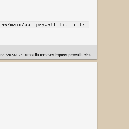
raw/main/bpc-paywall-filter.txt
/13/mozilla-removes-bypass-paywalls-clean-extension-from-its-add-ons-repository/