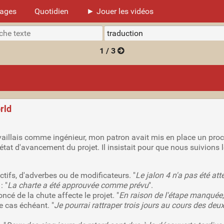
mages
Quotidien
► Jouer les vidéos
1 / 3
rld
availlais comme ingénieur, mon patron avait mis en place un proc
état d'avancement du projet. Il insistait pour que nous suivions
ectifs, d'adverbes ou de modificateurs. "
Le jalon 4 n'a pas été a
: "
La charte a été approuvée comme prévu
".
cé de la chute affecte le projet. "
En raison de l'étape manquée, 
le cas échéant. "
Je pourrai rattraper trois jours au cours des de