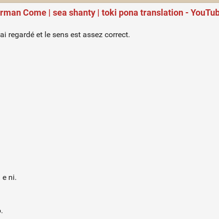
rman Come | sea shanty | toki pona translation - YouTu
ai regardé et le sens est assez correct.
 e ni.
.