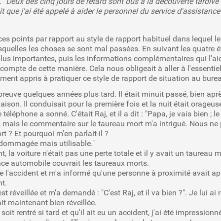
 "
Deux des cinq jours de retard sont dus à la découverte tardive 
it que j'ai été appelé à aider le personnel du service d'assistanc
ces points par rapport au style de rapport habituel dans leque
squelles les choses se sont mal passées. En suivant les quatre ét
lus importantes, puis les informations complémentaires qui l'aide
e compte de cette manière. Cela nous obligeait à aller à l'essenti
ment appris à pratiquer ce style de rapport de situation au burea
reuve quelques années plus tard. Il était minuit passé, bien après
maison. Il conduisait pour la première fois et la nuit était orage
téléphone a sonné. C'était Raj, et il a dit : "Papa, je vais bien ; l
n, mais le commentaire sur le taureau mort m'a intrigué. Nous ne 
t ? Et pourquoi m'en parlait-il ?
 endommagée mais utilisable."
nt, la voiture n'était pas une perte totale et il y avait un taurea
ce automobile couvrait les taureaux morts.
 de l'accident et m'a informé qu'une personne à proximité avait app
nt.
éveillée et m'a demandé : "C'est Raj, et il va bien ?". Je lui ai r
tait maintenant bien réveillée.
oit rentré si tard et qu'il ait eu un accident, j'ai été impressi