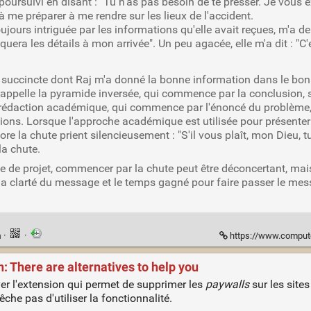
poursuivi en disant : "Tu n'as pas besoin de te presser. Je vous e
 me préparer à me rendre sur les lieux de l'accident.
urs intriguée par les informations qu'elle avait reçues, m'a dema
iquera les détails à mon arrivée". Un peu agacée, elle m'a dit : "C'
n succincte dont Raj m'a donné la bonne information dans le bon 
n appelle la pyramide inversée, qui commence par la conclusion, su
la rédaction académique, qui commence par l'énoncé du problème,
sions. Lorsque l'approche académique est utilisée pour présenter
ore la chute prient silencieusement : "S'il vous plaît, mon Dieu,
la chute.
de projet, commencer par la chute peut être déconcertant, mais
 la clarté du message et le temps gagné pour faire passer le mes
n
·
·
https://www.computer
: There are alternatives to help you
ver l'extension qui permet de supprimer les
paywalls
sur les site
êche pas d'utiliser la fonctionnalité.