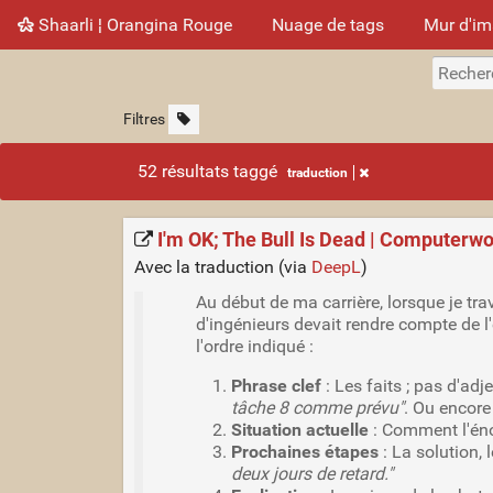
Shaarli ¦ Orangina Rouge
Nuage de tags
Mur d'i
Filtres
52 résultats taggé
traduction
I'm OK; The Bull Is Dead | Computerwo
Avec la traduction (via
DeepL
)
Au début de ma carrière, lorsque je tr
d'ingénieurs devait rendre compte de l'
l'ordre indiqué :
Phrase clef
: Les faits ; pas d'adj
tâche 8 comme prévu"
. Ou encore 
Situation actuelle
: Comment l'énon
Prochaines étapes
: La solution, 
deux jours de retard."