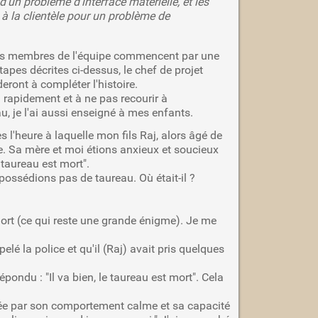
d'un problème d'interface matérielle, et les
e à la clientèle pour un problème de
l les membres de l'équipe commencent par une
apes décrites ci-dessus, le chef de projet
ront à compléter l'histoire.
el rapidement et à ne pas recourir à
u, je l'ai aussi enseigné à mes enfants.
 l'heure à laquelle mon fils Raj, alors âgé de
use. Sa mère et moi étions anxieux et soucieux
e taureau est mort".
possédions pas de taureau. Où était-il ?
u mort (ce qui reste une grande énigme). Je me
elé la police et qu'il (Raj) avait pris quelques
épondu : "Il va bien, le taureau est mort". Cela
onnée par son comportement calme et sa capacité