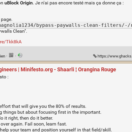
ion
uBlock Origin
. Je n'ai pas encore testé mais ça donne ça :
e page.
magnolia1234/bypass-paywalls-clean-filters/-/
ywalls Clean".
are/Tkk8kA
ien
·
·
https://www.ghacks.net/2023/02
ineers | Minifesto.org - Shaarli ¦ Orangina Rouge
sto :
effort that will give you the 80% of results.
g things but about focusing first in the important.
 it right, then do it better.
l over again. Fail soon, learn fast.
lp your team and position yourself in that field/skill.