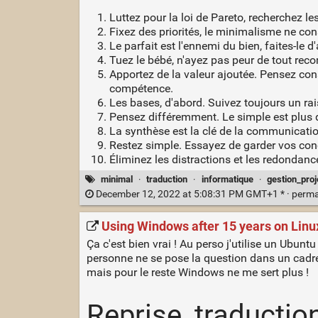
Luttez pour la loi de Pareto, recherchez l
Fixez des priorités, le minimalisme ne con
Le parfait est l'ennemi du bien, faites-le d'
Tuez le bébé, n'ayez pas peur de tout rec
Apportez de la valeur ajoutée. Pensez co
compétence.
Les bases, d'abord. Suivez toujours un r
Pensez différemment. Le simple est plus dif
La synthèse est la clé de la communicati
Restez simple. Essayez de garder vos con
Éliminez les distractions et les redondanc
minimal
·
traduction
·
informatique
·
gestion_proj
December 12, 2022 at 5:08:31 PM GMT+1 * ·
perma
Using Windows after 15 years on Linu
Ça c'est bien vrai ! Au perso j'utilise un Ubun
personne ne se pose la question dans un cadre 
mais pour le reste Windows ne me sert plus !
Reprise, traductio