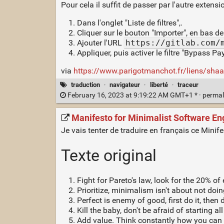
Pour cela il suffit de passer par l'autre extens
Dans l'onglet "Liste de filtres",.
Cliquer sur le bouton "Importer", en bas d
Ajouter l'URL
https://gitlab.com/
Appliquer, puis activer le filtre "Bypass Pa
via
https://www.parigotmanchot.fr/liens/sha
traduction
·
navigateur
·
liberté
·
traceur
February 16, 2023 at 9:19:22 AM GMT+1 * ·
permal
Manifesto for Minimalist Software Eng
Je vais tenter de traduire en français ce Minife
Texte original
Fight for Pareto's law, look for the 20% of 
Prioritize, minimalism isn't about not doin
Perfect is enemy of good, first do it, then do
Kill the baby, don't be afraid of starting al
Add value. Think constantly how you can he