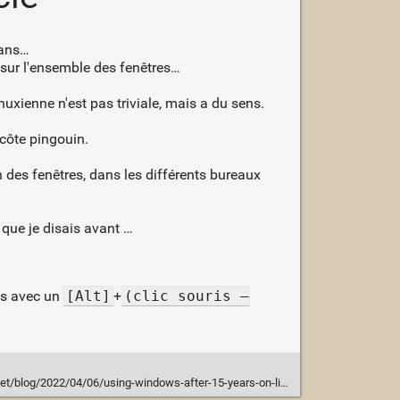
 ans…
e sur l'ensemble des fenêtres…
nuxienne n'est pas triviale, mais a du sens.
 côte pingouin.
des fenêtres, dans les différents bureaux
 que je disais avant …
res avec un
[Alt]
+
(clic souris —
t/blog/2022/04/06/using-windows-after-15-years-on-linux/