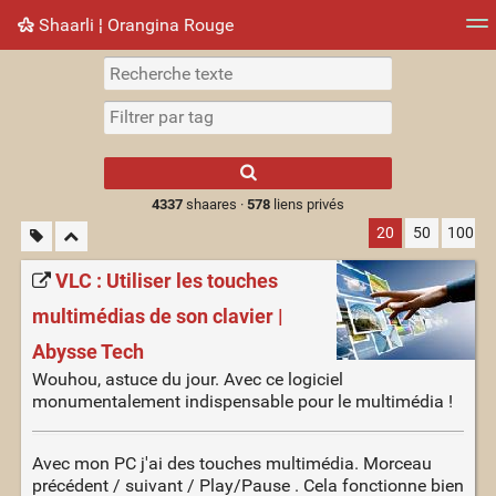
Shaarli ¦ Orangina Rouge
Nuage de tags
Mur d'images
Quotidien
► Jouer
Type 1 or more
characters for
results.
4337
shaares ·
578
liens privés
20
50
100
VLC : Utiliser les touches
multimédias de son clavier |
Abysse Tech
Wouhou, astuce du jour. Avec ce logiciel
monumentalement indispensable pour le multimédia !
Avec mon PC j'ai des touches multimédia. Morceau
précédent / suivant / Play/Pause . Cela fonctionne bien