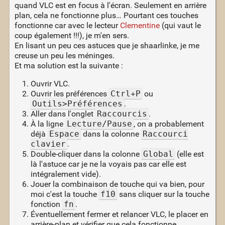
quand VLC est en focus à l'écran. Seulement en arrière
plan, cela ne fonctionne plus… Pourtant ces touches
fonctionne car avec le lecteur
Clementine
(qui vaut le
coup également !!!), je m'en sers.
En lisant un peu ces astuces que je shaarlinke, je me
creuse un peu les méninges.
Et ma solution est la suivante :
Ouvrir VLC.
Ouvrir les préférences
Ctrl+P
ou
Outils>Préférences
.
Aller dans l'onglet
Raccourcis
.
À la ligne
Lecture/Pause
, on a probablement
déjà
Espace
dans la colonne
Raccourci
clavier
.
Double-cliquer dans la colonne
Global
(elle est
là l'astuce car je ne la voyais pas car elle est
intégralement vide).
Jouer la combinaison de touche qui va bien, pour
moi c'est la touche
f10
sans cliquer sur la touche
fonction
fn
.
Éventuellement fermer et relancer VLC, le placer en
arrière-plan et vérifier que cela fonctionne.