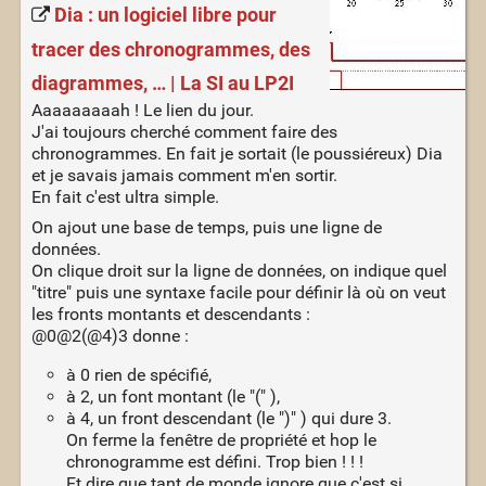
Dia : un logiciel libre pour
tracer des chronogrammes, des
diagrammes, … | La SI au LP2I
Aaaaaaaaah ! Le lien du jour.
J'ai toujours cherché comment faire des
chronogrammes. En fait je sortait (le poussiéreux) Dia
et je savais jamais comment m'en sortir.
En fait c'est ultra simple.
On ajout une base de temps, puis une ligne de
données.
On clique droit sur la ligne de données, on indique quel
"titre" puis une syntaxe facile pour définir là où on veut
les fronts montants et descendants :
@0@2(@4)3 donne :
à 0 rien de spécifié,
à 2, un font montant (le "(" ),
à 4, un front descendant (le ")" ) qui dure 3.
On ferme la fenêtre de propriété et hop le
chronogramme est défini. Trop bien ! ! !
Et dire que tant de monde ignore que c'est si