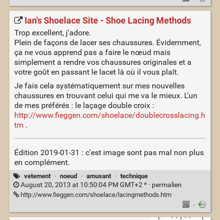
Ian's Shoelace Site - Shoe Lacing Methods
Trop excellent, j'adore.
Plein de façons de lacer ses chaussures. Évidemment,
ça ne vous apprend pas a faire le nœud mais
simplement a rendre vos chaussures originales et a
votre goût en passant le lacet là où il vous plaît.
Je fais cela systématiquement sur mes nouvelles
chaussures en trouvant celui qui me va le mieux. L'un
de mes préférés : le laçage double croix :
http://www.fieggen.com/shoelace/doublecrosslacing.h
tm
.
Édition 2019-01-31 : c'est image sont pas mal non plus
en complément.
vetement
·
noeud
·
amusant
·
technique
August 20, 2013 at 10:50:04 PM GMT+2 * ·
permalien
http://www.fieggen.com/shoelace/lacingmethods.htm
·