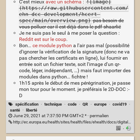
C'est mieux
avec un schéma
:
![image]
(https://raw.githubusercontent.com/
ehn-dcc-development/hcert-
spec/main/overview.png)
pas besoin de
vous polluer car il est déjà dans le pdf shaarlié
Je ne suis pas le seul à me poser la question :
Reddit est sur le coup
.
Bon…
ce module python
a l'air pas mal (possibilité
d'ignorer la vérification de la signature (donc ne va
pas chercher les certificats en ligne), lui fournir en
entrée soit un fichier texte, soit l'image d'un qr-
code, léger, indépendant, …) mais faut importer des
modules dans python… fichtre !
1h15 après le début de mes pérégrination, je passe
mon tour pour le moment. je préférais le 2D-DOC :-
D
spécification
·
technique
·
code
·
QR
·
europe
·
covid19
·
santé
·
liberté
June 29, 2021 at 7:37:50 PM GMT+2 * ·
permalien
http://ec.europa.eu/health/sites/health/files/ehealth/docs/digital-green-certificates_v3_en.pdf
·