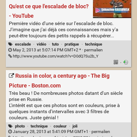
Qu'est ce que l'escalade de bloc?
- YouTube
Première vidéo d'une série sur l'escalade de bloc.
J'imagine que j'ai déjà ces connaissances mais y'a
peut-être toujours des petits rappels à récupérer...
escalade
·
vidéo
·
tuto
·
pratique
·
technique
May 2, 2013 at 5:07:14 PM GMT+2 * ·
permalien
http://www.youtube.com/watch?v=D0dQ7Su2b_Y
·
Russia in color, a century ago - The Big
Picture - Boston.com
Très beau ! De nombreuses photos datant d'un siècle
prise en Russie.
L'intérêt est que ces photos sont en couleurs, prise à
quelques instants d'intervalles avec 3 filtres de
couleurs. Juste génial !
photo
·
technique
·
couleur
·
joli
January 28, 2013 at 5:41:09 PM GMT+1 ·
permalien