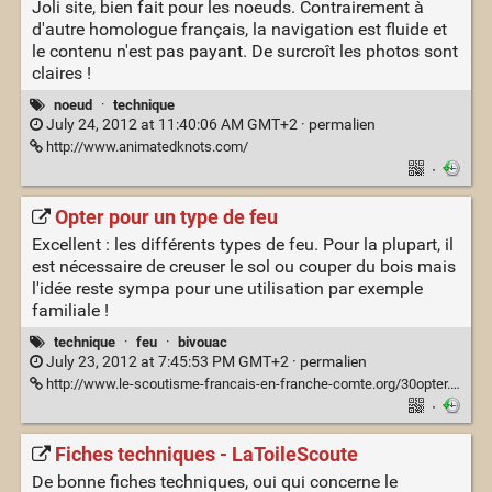
Joli site, bien fait pour les noeuds. Contrairement à
d'autre homologue français, la navigation est fluide et
le contenu n'est pas payant. De surcroît les photos sont
claires !
noeud
·
technique
July 24, 2012 at 11:40:06 AM GMT+2 ·
permalien
http://www.animatedknots.com/
·
Opter pour un type de feu
Excellent : les différents types de feu. Pour la plupart, il
est nécessaire de creuser le sol ou couper du bois mais
l'idée reste sympa pour une utilisation par exemple
familiale !
technique
·
feu
·
bivouac
July 23, 2012 at 7:45:53 PM GMT+2 ·
permalien
http://www.le-scoutisme-francais-en-franche-comte.org/30opter.html
·
Fiches techniques - LaToileScoute
De bonne fiches techniques, oui qui concerne le