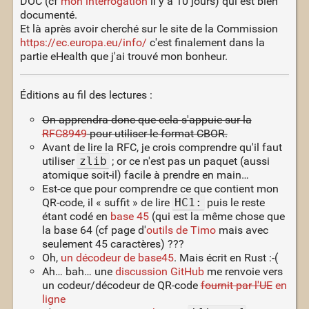
DOC (cf
mon interrogation
il y a 10 jours) qui est bien
documenté.
Et là après avoir cherché sur le site de la Commission
https://ec.europa.eu/info/
c'est finalement dans la
partie eHealth que j'ai trouvé mon bonheur.
Éditions au fil des lectures :
On apprendra donc que cela s'appuie sur la
RFC8949
pour utiliser le format CBOR.
Avant de lire la RFC, je crois comprendre qu'il faut
utiliser
zlib
; or ce n'est pas un paquet (aussi
atomique soit-il) facile à prendre en main…
Est-ce que pour comprendre ce que contient mon
QR-code, il « suffit » de lire
HC1:
puis le reste
étant codé en
base 45
(qui est la même chose que
la base 64 (cf page d'
outils de Timo
mais avec
seulement 45 caractères) ???
Oh,
un décodeur de base45
. Mais écrit en Rust :-(
Ah… bah… une
discussion GitHub
me renvoie vers
un codeur/décodeur de QR-code
fournit par l'UE
en
ligne