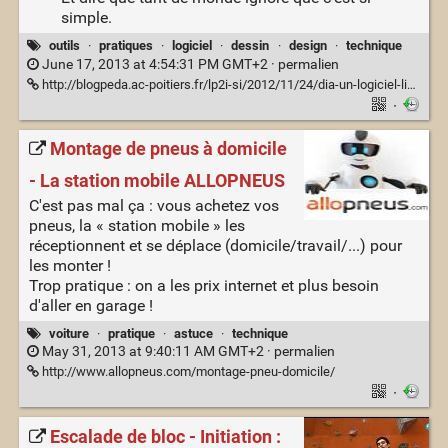
simple.
outils
·
pratiques
·
logiciel
·
dessin
·
design
·
technique
June 17, 2013 at 4:54:31 PM GMT+2 ·
permalien
http://blogpeda.ac-poitiers.fr/lp2i-si/2012/11/24/dia-un-logiciel-libre-pour-tracer-des-chronogrammes-des-diagrammes/
·
Montage de pneus à domicile
- La station mobile ALLOPNEUS
C'est pas mal ça : vous achetez vos
pneus, la « station mobile » les
réceptionnent et se déplace (domicile/travail/...) pour
les monter !
Trop pratique : on a les prix internet et plus besoin
d'aller en garage !
voiture
·
pratique
·
astuce
·
technique
May 31, 2013 at 9:40:11 AM GMT+2 ·
permalien
http://www.allopneus.com/montage-pneu-domicile/
·
Escalade de bloc - Initiation :