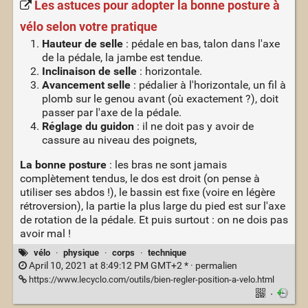
Les astuces pour adopter la bonne posture à
vélo selon votre pratique
Hauteur de selle
: pédale en bas, talon dans l'axe
de la pédale, la jambe est tendue.
Inclinaison de selle
: horizontale.
Avancement selle
: pédalier à l'horizontale, un fil à
plomb sur le genou avant (où exactement ?), doit
passer par l'axe de la pédale.
Réglage du guidon
: il ne doit pas y avoir de
cassure au niveau des poignets,
La bonne posture
: les bras ne sont jamais
complètement tendus, le dos est droit (on pense à
utiliser ses abdos !), le bassin est fixe (voire en légère
rétroversion), la partie la plus large du pied est sur l'axe
de rotation de la pédale. Et puis surtout : on ne dois pas
avoir mal !
vélo
·
physique
·
corps
·
technique
April 10, 2021 at 8:49:12 PM GMT+2 * ·
permalien
https://www.lecyclo.com/outils/bien-regler-position-a-velo.html
·