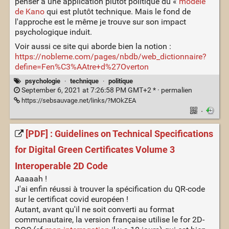
penser à une application plutôt politique du «
modèle
de Kano
qui est plutôt technique. Mais le fond de
l'approche est le même je trouve sur son impact
psychologique induit.
Voir aussi ce site qui aborde bien la notion :
https://nobleme.com/pages/nbdb/web_dictionnaire?
define=Fen%C3%AAtre+d%27Overton
psychologie
·
technique
·
politique
September 6, 2021 at 7:26:58 PM GMT+2 * ·
permalien
https://sebsauvage.net/links/?MOkZEA
·
[PDF] : Guidelines on Technical Specifications
for Digital Green Certificates Volume 3
Interoperable 2D Code
Aaaaah !
J'ai enfin réussi à trouver la spécification du QR-code
sur le certificat covid européen !
Autant, avant qu'il ne soit converti au format
communautaire, la version française utilise le for 2D-