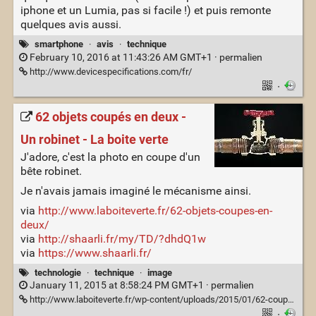
iphone et un Lumia, pas si facile !) et puis remonte
quelques avis aussi.
smartphone
·
avis
·
technique
February 10, 2016 at 11:43:26 AM GMT+1 ·
permalien
http://www.devicespecifications.com/fr/
·
62 objets coupés en deux -
Un robinet - La boite verte
J'adore, c'est la photo en coupe d'un
bête robinet.
Je n'avais jamais imaginé le mécanisme ainsi.
via
http://www.laboiteverte.fr/62-objets-coupes-en-
deux/
via
http://shaarli.fr/my/TD/?dhdQ1w
via
https://www.shaarli.fr/
technologie
·
technique
·
image
January 11, 2015 at 8:58:24 PM GMT+1 ·
permalien
http://www.laboiteverte.fr/wp-content/uploads/2015/01/62-coupe-deux-objet-25.jpg
·