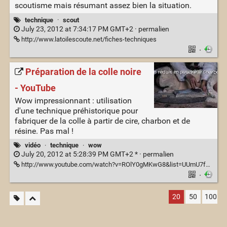
scoutisme mais résumant assez bien la situation.
technique
·
scout
July 23, 2012 at 7:34:17 PM GMT+2 ·
permalien
http://www.latoilescoute.net/fiches-techniques
·
Préparation de la colle noire
- YouTube
Wow impressionnant : utilisation
d'une technique préhistorique pour
fabriquer de la colle à partir de cire, charbon et de
résine. Pas mal !
vidéo
·
technique
·
wow
July 20, 2012 at 5:28:39 PM GMT+2 * ·
permalien
http://www.youtube.com/watch?v=ROlY0gMKwG8&list=UUmU7fhFU2v8eFUd1T72VvGw&index=3&feature=plcp
·
20
50
100