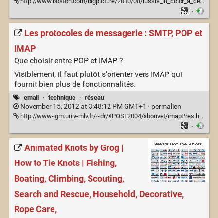
http://www.boston.com/bigpicture/2010/08/russia_in_color_a_century_ago.html
·
Les protocoles de messagerie : SMTP, POP et
IMAP
Que choisir entre POP et IMAP ?
Visiblement, il faut plutôt s'orienter vers IMAP qui
fournit bien plus de fonctionnalités.
email
·
technique
·
réseau
November 15, 2012 at 3:48:12 PM GMT+1 ·
permalien
http://www-igm.univ-mlv.fr/~dr/XPOSE2004/abouvet/imapPres.htm
·
Animated Knots by Grog |
How to Tie Knots | Fishing,
Boating, Climbing, Scouting,
Search and Rescue, Household, Decorative,
Rope Care,