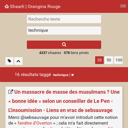
Shaarli ¦ Orangina Rouge
Nuage de tags
Mur d'images
Quotidien
► Jouer
Type 1 or more
characters for
results.
4337
shaares ·
578
liens privés
20
50
100
16 résultats taggé
technique
Un massacre de masse des musulmans ? Une
« bonne idée » selon un conseiller de Le Pen -
L'insoumission - Liens en vrac de sebsauvage
Merci @sebsauvage pour m'avoir introduit cette notion
de «
fenêtre d'Overton
» ; cela m'a fait directement