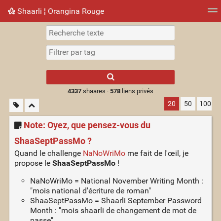
Shaarli ¦ Orangina Rouge
Nuage de tags
Mur d'images
Quotidien
► Jouer
Type 1 or more
characters for
results.
4337
shaares ·
578
liens privés
20
50
100
Note: Oyez, que pensez-vous du
ShaaSeptPassMo ?
Quand le challenge
NaNoWriMo
me fait de l'œil, je
propose le
ShaaSeptPassMo
!
NaNoWriMo = National November Writing Month :
"mois national d'écriture de roman"
ShaaSeptPassMo = Shaarli September Password
Month : "mois shaarli de changement de mot de
passe"