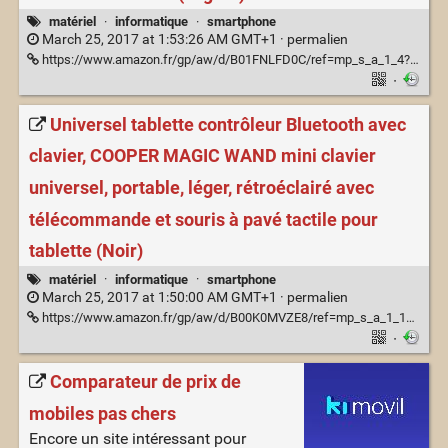
matériel
·
informatique
·
smartphone
March 25, 2017 at 1:53:26 AM GMT+1 ·
permalien
https://www.amazon.fr/gp/aw/d/B01FNLFD0C/ref=mp_s_a_1_4?__mk_fr_FR=%C3%85M%C3%85Z%C3%95%C3%91&qid=1490402331&sr=8-4&pi=SL75_QL70&keywords=clavier+bluetooth+voyage
·
Universel tablette contrôleur Bluetooth avec
clavier, COOPER MAGIC WAND mini clavier
universel, portable, léger, rétroéclairé avec
télécommande et souris à pavé tactile pour
tablette (Noir)
matériel
·
informatique
·
smartphone
March 25, 2017 at 1:50:00 AM GMT+1 ·
permalien
https://www.amazon.fr/gp/aw/d/B00K0MVZE8/ref=mp_s_a_1_10?__mk_fr_FR=%C3%85M%C3%85Z%C3%95%C3%91&qid=1490402331&sr=8-10&pi=SL75_QL70&keywords=clavier+bluetooth+voyage
·
Comparateur de prix de
mobiles pas chers
Encore un site intéressant pour