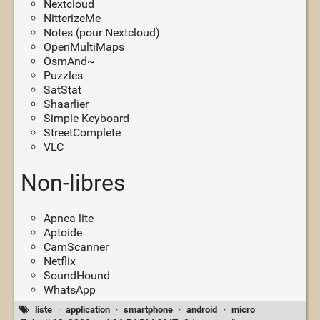
Nextcloud
NitterizeMe
Notes (pour Nextcloud)
OpenMultiMaps
OsmAnd~
Puzzles
SatStat
Shaarlier
Simple Keyboard
StreetComplete
VLC
Non-libres
Apnea lite
Aptoide
CamScanner
Netflix
SoundHound
WhatsApp
liste
·
application
·
smartphone
·
android
·
micro