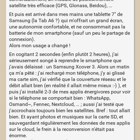
satellite très efficace (GPS, Glonass, Beidou), …
Et puis est arrivé dans mes mains une tablette 7" de
Samsung (la Tab A6 ?) qui m'offrait un grand écran,
une autonomie confortable, et ne consommait pas la
batterie de mon smartphone (sauf un peu le partage de
connexion).
Alors mon usage a changé !
En cogitant 2 secondes (enfin plutôt 2 heures), j'ai
sérieusement songé à reprendre le smartphone que
j'avais délaissé : un Samsung Xcover 3. Alors un matin
ça m'a pêté : j'ai rechargé mon téléphone, j'y ai glissé
ma carte sim, j'ai vérifié que la couverture réseau et le
débit allait bien (en réalité il allait même mieux :-) ), et
puis j'ai installé 2-3 de mes applis énergivores pour voir
si le téléphone se comportait bien : WhatsApp,
Osmand~, Fennec, Nextcloud, … ; aussi j'ai testé que
j'accrochais toujours bien les satellites. Bref : tout allait
bien. Et ayant photos et musiques sur la carte SD, et
sauvegardant régulièrement les données de mes applis
sur le cloud, le frein à la reconversion n'était pas
énorme.