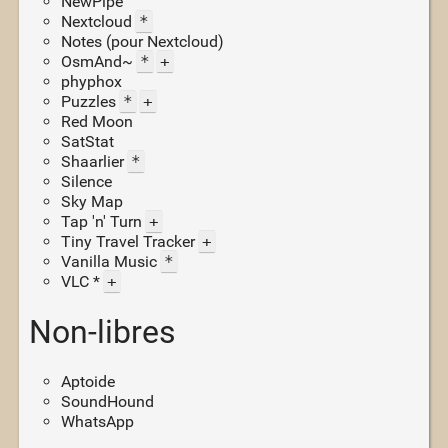
NewPipe
Nextcloud
*
Notes (pour Nextcloud)
OsmAnd~
*
+
phyphox
Puzzles
*
+
Red Moon
SatStat
Shaarlier
*
Silence
Sky Map
Tap 'n' Turn
+
Tiny Travel Tracker
+
Vanilla Music
*
VLC *
+
Non-libres
Aptoide
SoundHound
WhatsApp