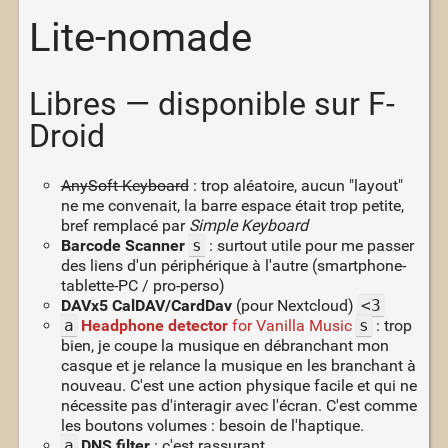
Lite-nomade
Libres — disponible sur F-
Droid
AnySoft Keyboard
: trop aléatoire, aucun "layout"
ne me convenait, la barre espace était trop petite,
bref remplacé par
Simple Keyboard
Barcode Scanner
s
: surtout utile pour me passer
des liens d'un périphérique à l'autre (smartphone-
tablette-PC / pro-perso)
DAVx5 CalDAV/CardDav
(pour Nextcloud)
<3
a
Headphone detector
for Vanilla Music
s
: trop
bien, je coupe la musique en débranchant mon
casque et je relance la musique en les branchant à
nouveau. C'est une action physique facile et qui ne
nécessite pas d'interagir avec l'écran. C'est comme
les boutons volumes : besoin de l'haptique.
a
DNS filter
: c'est rassurant.