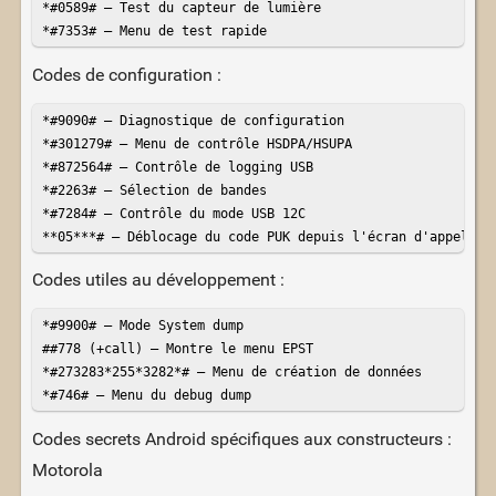
*#0589# – Test du capteur de lumière

*#7353# – Menu de test rapide
Codes de configuration :
*#9090# – Diagnostique de configuration

*#301279# – Menu de contrôle HSDPA/HSUPA

*#872564# – Contrôle de logging USB

*#2263# – Sélection de bandes

*#7284# – Contrôle du mode USB 12C

**05***# – Déblocage du code PUK depuis l'écran d'appel d'
Codes utiles au développement : ​
*#9900# – Mode System dump

##778 (+call) – Montre le menu EPST

*#273283*255*3282*# – Menu de création de données

*#746# – Menu du debug dump
Codes secrets Android spécifiques aux constructeurs :
Motorola