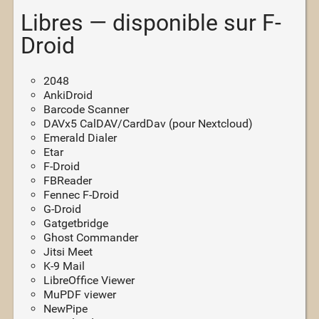
Libres — disponible sur F-
Droid
2048
AnkiDroid
Barcode Scanner
DAVx5 CalDAV/CardDav (pour Nextcloud)
Emerald Dialer
Etar
F-Droid
FBReader
Fennec F-Droid
G-Droid
Gatgetbridge
Ghost Commander
Jitsi Meet
K-9 Mail
LibreOffice Viewer
MuPDF viewer
NewPipe