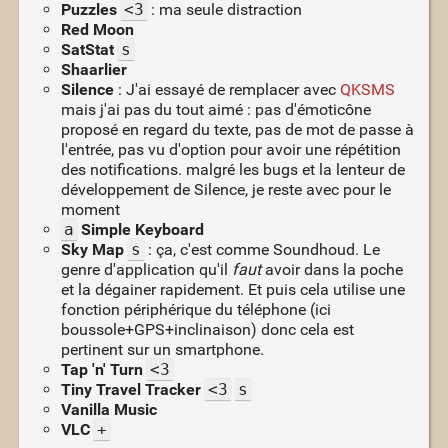
Puzzles
<3
: ma seule distraction
Red Moon
SatStat
s
Shaarlier
Silence
: J'ai essayé de remplacer avec
QKSMS
mais j'ai pas du tout aimé : pas d'émoticône
proposé en regard du texte, pas de mot de passe à
l'entrée, pas vu d'option pour avoir une répétition
des notifications. malgré les bugs et la lenteur de
développement de Silence, je reste avec pour le
moment
a
Simple Keyboard
Sky Map
s
: ça, c'est comme Soundhoud. Le
genre d'application qu'il
faut
avoir dans la poche
et la dégainer rapidement. Et puis cela utilise une
fonction périphérique du téléphone (ici
boussole+GPS+inclinaison) donc cela est
pertinent sur un smartphone.
Tap 'n' Turn
<3
Tiny Travel Tracker
<3
s
Vanilla Music
VLC
+