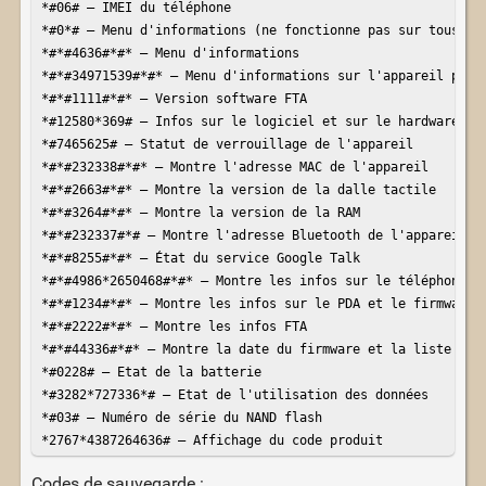
*#06# – IMEI du téléphone

*#0*# – Menu d'informations (ne fonctionne pas sur tous les
*#*#4636#*#* – Menu d'informations

*#*#34971539#*#* – Menu d'informations sur l'appareil photo​
*#*#1111#*#* – Version software FTA 

*#12580*369# – Infos sur le logiciel et sur le hardware

*#7465625# – Statut de verrouillage de l'appareil

*#*#232338#*#* – Montre l'adresse MAC de l'appareil

*#*#2663#*#* – Montre la version de la dalle tactile

*#*#3264#*#* – Montre la version de la RAM

*#*#232337#*# – Montre l'adresse Bluetooth de l'appareil

*#*#8255#*#* – État du service Google Talk

*#*#4986*2650468#*#* – Montre les infos sur le téléphone, l
*#*#1234#*#* – Montre les infos sur le PDA et le firmware

*#*#2222#*#* – Montre les infos FTA

*#*#44336#*#* – Montre la date du firmware et la liste des 
*#0228# – Etat de la batterie

*#3282*727336*# – Etat de l'utilisation des données

*#03# – Numéro de série du NAND flash

*2767*4387264636# – Affichage du code produit
Codes de sauvegarde :