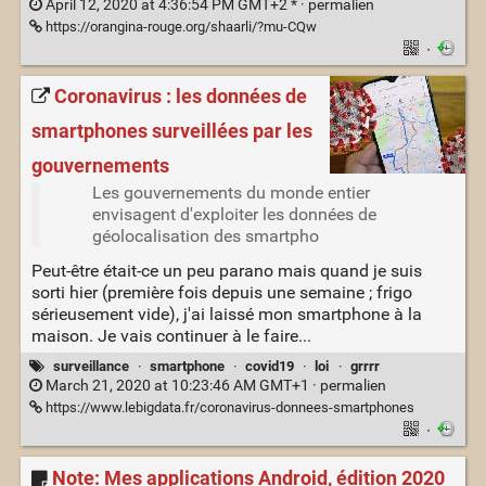
April 12, 2020 at 4:36:54 PM GMT+2 * ·
permalien
https://orangina-rouge.org/shaarli/?mu-CQw
·
Coronavirus : les données de
smartphones surveillées par les
gouvernements
Les gouvernements du monde entier
envisagent d'exploiter les données de
géolocalisation des smartpho
Peut-être était-ce un peu parano mais quand je suis
sorti hier (première fois depuis une semaine ; frigo
sérieusement vide), j'ai laissé mon smartphone à la
maison. Je vais continuer à le faire...
surveillance
·
smartphone
·
covid19
·
loi
·
grrrr
March 21, 2020 at 10:23:46 AM GMT+1 ·
permalien
https://www.lebigdata.fr/coronavirus-donnees-smartphones
·
Note: Mes applications Android, édition 2020