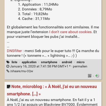
Application : 11,04Mo
Données : 8,79Mo
Total : 19,82Mo
Cache : 31,11Mo
Et globalement les fonctionnalités sont similaires. Il me
manque juste l'extension
I don't care about cookies
. Et
pour vraiment bloquer les pubs j'ai installé…
…
…
DNSfilter
: merci Seb pour le super tuto !!! Ça marche du
tonnerre ! (« tonnerre »… « lightning »… ;-) )
liste
·
application
·
smartphone
·
android
·
micro
January 16, 2020 at 7:41:58 PM GMT+1 * ·
permalien
/shaare/mu-CQw
·
Note, microblog : « À Noël, j'ai eu un nouveau
smartphone. […] »
À Noël, j'ai eu un nouveau smartphone. En fait il y a 1
ans 1/2 j'ai acquis un Blackview BV7000. Évidemment