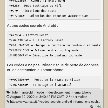
*#7412365# – Camera firmware menu

*#528# – Mode technique du Wifi

*#07# – Historique des tests

*#272886# – Sélection des réponses automatiques
Autres codes secrets Android :
*#7780# – Factory Reset

*2767*3855# – Full Factory Reset

*#*#7594#*#* – Change la fonction du bouton d'alimentation

*#*#8351#*#* – Active le dialing log mode

#*#8350#*#* – Désactive le dialing log mode
Les codes à ne pas utiliser, risque de perte de données
ou de destruction du smartphone.
*#*#7780#*#* – Reset de la /data partition

*2767*3855# – Formatage de l'appareil
liste
·
android
·
code
·
développement
·
smartphone
August 19, 2022 at 3:40:42 PM GMT+2 * ·
permalien
https://www.nextpit.fr/codes-secrets-android-informations-cachees
·