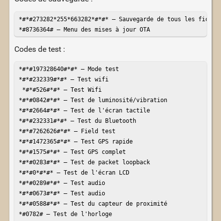
*#*#273282*255*663282*#*#* – Sauvegarde de tous les fichier
*#8736364# – Menu des mises à jour OTA
Codes de test :
*#*#197328640#*#* – Mode test

*#*#232339#*#* – Test wifi

 *#*#526#*#* – Test Wifi

*#*#0842#*#* – Test de luminosité/vibration

*#*#2664#*#* – Test de l'écran tactile

*#*#232331#*#* – Test du Bluetooth

*#*#7262626#*#* – Field test

*#*#1472365#*#* – Test GPS rapide

*#*#1575#*#* – Test GPS complet

*#*#0283#*#* – Test de packet loopback

*#*#0*#*#* – Test de l'écran LCD

*#*#0289#*#* – Test audio

*#*#0673#*#* – Test audio

*#*#0588#*#* – Test du capteur de proximité

*#0782# – Test de l'horloge
