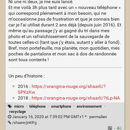
Ni une ni deux, je me suis lancé.
Et me voilà 3h plus tard avec un « nouveau téléphone »
qui correspond pleinement à mon besoin, qui ne
m'occasionne pas de frustration et que je connais bien
car je l'ai utilisé durant 2 ans déjà (depuis juin 2016). Et
même qu'au passage j'y ai gagné du tri dans mes
photo et un rafraîchissement de la sauvegarde de
toutes celles-ci (tant que j'y étais, autant y aller à fond).
Bref, mon portefeuille, ma planète, mon quotidien, mes
poches de pantalons et mon sac à dos de randonnée
sont tous contents !
Un peu d'histoire :
2016 :
https://orangina-rouge.org/shaarli/?
SPKzKw
2018 :
https://orangina-rouge.org/shaarli/?tLp-NA
micro
·
téléphone
·
smartphone
·
environnement
·
recyclage
January 16, 2020 at 7:39:02 PM GMT+1 * ·
permalien
/shaare/jnKlFg
·