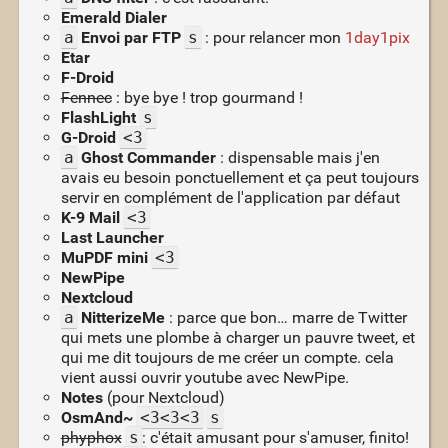
Emerald Dialer
a
Envoi par FTP
s
: pour relancer mon
1day1pix
Etar
F-Droid
Fennec
: bye bye ! trop gourmand !
FlashLight
s
G-Droid
<3
a
Ghost Commander
: dispensable mais j'en
avais eu besoin ponctuellement et ça peut toujours
servir en complément de l'application par défaut
K-9 Mail
<3
Last Launcher
MuPDF mini
<3
NewPipe
Nextcloud
a
NitterizeMe
: parce que bon… marre de Twitter
qui mets une plombe à charger un pauvre tweet, et
qui me dit toujours de me créer un compte. cela
vient aussi ouvrir youtube avec NewPipe.
Notes
(pour Nextcloud)
OsmAnd~
<3<3<3
s
phyphox
s
: c'était amusant pour s'amuser, finito!