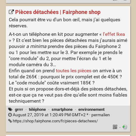
Pièces détachées | Fairphone shop
Cela pourrait être vu d'un bon œil, mais j'ai quelques
réserves.
A-t-on un téléphone en kit pour augmenter «
l'effet Ikea
» ? Et c'est bien les pièces détachées mais j'aurais aimé
pouvoir
a minima
prendre des pièces du Fairphone 2
ou 1 pour les mettre sur le 3. Par exemple je prends le
"core module" du 2, pour mettre l'écran du 1 et le
module caméra du 3…
Enfin quand on prend
toutes les pièces
on arrive à un
total de 265€ : pourquoi le prix complet est de 450€ ?
Le "code module" coûte vraiment 185€ ?
Et puis si on propose dors-et-déjà des pièces détachées,
est-ce que ça ne veut pas dire qu'elle sont moins fiables
techniquement ?
grrrr
·
téléphone
·
smartphone
·
environnement
August 27, 2019 at 1:20:49 PM GMT+2 * ·
permalien
https://shop.fairphone.com/fr/pieces-detachees/
·