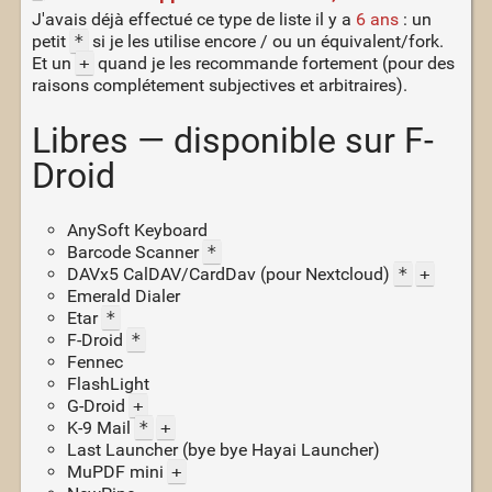
J'avais déjà effectué ce type de liste il y a
6 ans
: un
petit
*
si je les utilise encore / ou un équivalent/fork.
Et un
+
quand je les recommande fortement (pour des
raisons complétement subjectives et arbitraires).
Libres — disponible sur F-
Droid
AnySoft Keyboard
Barcode Scanner
*
DAVx5 CalDAV/CardDav (pour Nextcloud)
*
+
Emerald Dialer
Etar
*
F-Droid
*
Fennec
FlashLight
G-Droid
+
K-9 Mail
*
+
Last Launcher (bye bye Hayai Launcher)
MuPDF mini
+