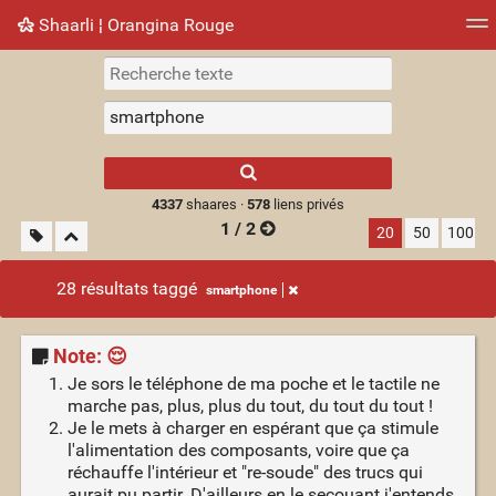
Shaarli ¦ Orangina Rouge
Nuage de tags
Mur d'images
Quotidien
► Jouer
Type 1 or more
characters for
results.
4337
shaares ·
578
liens privés
1 / 2
20
50
100
28 résultats taggé
smartphone
Note: 😌
Je sors le téléphone de ma poche et le tactile ne
marche pas, plus, plus du tout, du tout du tout !
Je le mets à charger en espérant que ça stimule
l'alimentation des composants, voire que ça
réchauffe l'intérieur et "re-soude" des trucs qui
aurait pu partir. D'ailleurs en le secouant j'entends