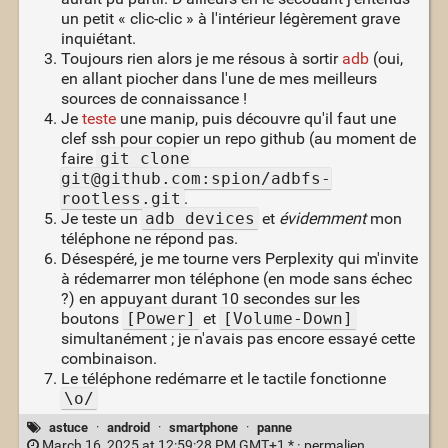
un petit « clic-clic » à l'intérieur légèrement grave
inquiétant.
Toujours rien alors je me résous à sortir
adb
(oui,
en allant piocher dans l'une de mes meilleurs
sources de connaissance !
Je
teste
une manip, puis découvre qu'il faut une
clef ssh pour copier un repo github (au moment de
faire
git clone
git@github.com:spion/adbfs-
rootless.git
.
Je teste un
adb devices
et
évidemment
mon
téléphone ne répond pas.
Désespéré, je me tourne vers Perplexity qui m'invite
à rédemarrer mon téléphone (en mode sans échec
?) en appuyant durant 10 secondes sur les
boutons
[Power]
et
[Volume-Down]
simultanément ; je n'avais pas encore essayé cette
combinaison.
Le téléphone redémarre et le tactile fonctionne
\o/
astuce
·
android
·
smartphone
·
panne
March 16, 2025 at 12:59:28 PM GMT+1 * ·
permalien