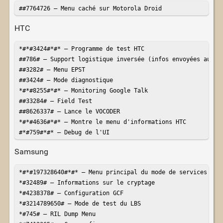
##7764726 – Menu caché sur Motorola Droid
HTC
*#*#3424#*#* – Programme de test HTC

##786# – Support logistique inversée (infos envoyées au fab
##3282# – Menu EPST

##3424# – Mode diagnostique

*#*#8255#*#* – Monitoring Google Talk

##33284# – Field Test

##8626337# – Lance le VOCODER

*#*#4636#*#* – Montre le menu d'informations HTC

#*#759#*#* – Debug de l'UI
Samsung
*#*#197328640#*#* – Menu principal du mode de services

*#32489# – Informations sur le cryptage 

*#4238378# – Configuration GCF

*#3214789650# – Mode de test du LBS

*#745# – RIL Dump Menu
