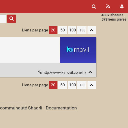
4337
shaares
Type 1 or
578
liens privés
more
characters
Liens par page
20
50
100
for
results.
http://www.kimovil.com/fr/
Liens par page
20
50
100
a communauté Shaarli ·
Documentation