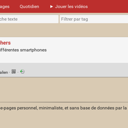
mages
Quotidien
► Jouer les vidéos
chers
différentes smartphones
alien
·
·
ue-pages personnel, minimaliste, et sans base de données par l