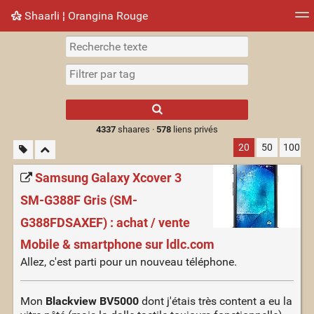
Shaarli ¦ Orangina Rouge
Nuage de tags
Mur d'images
Quotidien
► Jouer
Type 1 or more
characters for
results.
4337
shaares ·
578
liens privés
20
50
100
Samsung Galaxy Xcover 3
SM-G388F Gris (SM-
G388FDSAXEF) : achat / vente
Mobile & smartphone sur ldlc.com
Allez, c'est parti pour un nouveau téléphone.
Mon
Blackview BV5000
dont j'étais très content a eu la