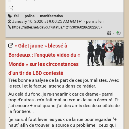
:'-(
fail
·
police
·
manifestation
January 10, 2020 at 9:00:25 AM GMT+1 ·
permalien
https://nitter.net/davduf/status/1215303602862022657
·
« Gilet jaune » blessé à
Bordeaux : l’enquête vidéo du «
Monde » sur les circonstances
d’un tir de LBD contesté
Très bonne analyse de la part de ces journalistes. Avec
le recul et le factuel attendu dans ce métier.
Au delà du fond, je re-shaarlink car ce drame - parmi
trop d'autres - m'a fait mal au cœur. Je suis écœuré. Et
j'ai encore + mal quand j'ai des amis des deux côtés de
la frontière...
(je sais, il faut lever les yeux de la rue pour regarder "+
haut" afin de trouver la source du problème : ceux qui