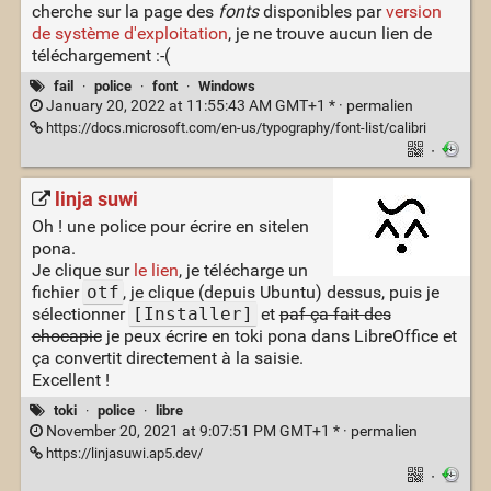
cherche sur la page des
fonts
disponibles par
version
de système d'exploitation
, je ne trouve aucun lien de
téléchargement :-(
fail
·
police
·
font
·
Windows
January 20, 2022 at 11:55:43 AM GMT+1 * ·
permalien
https://docs.microsoft.com/en-us/typography/font-list/calibri
·
linja suwi
Oh ! une police pour écrire en sitelen
pona.
Je clique sur
le lien
, je télécharge un
fichier
otf
, je clique (depuis Ubuntu) dessus, puis je
sélectionner
[Installer]
et
paf ça fait des
chocapic
je peux écrire en toki pona dans LibreOffice et
ça convertit directement à la saisie.
Excellent !
toki
·
police
·
libre
November 20, 2021 at 9:07:51 PM GMT+1 * ·
permalien
https://linjasuwi.ap5.dev/
·