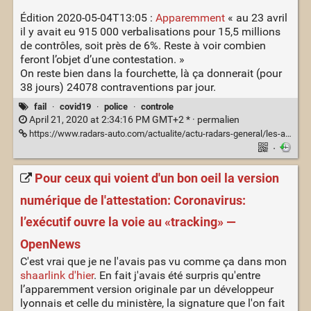
Édition 2020-05-04T13:05 :
Apparemment
« au 23 avril
il y avait eu 915 000 verbalisations pour 15,5 millions
de contrôles, soit près de 6%. Reste à voir combien
feront l’objet d’une contestation. »
On reste bien dans la fourchette, là ça donnerait (pour
38 jours) 24078 contraventions par jour.
fail
·
covid19
·
police
·
controle
April 21, 2020 at 2:34:16 PM GMT+2 * ·
permalien
https://www.radars-auto.com/actualite/actu-radars-general/les-amendes-pour-non-respect-du-confinement-rapportent-elles-autant-que-les-radars-1650
·
Pour ceux qui voient d'un bon oeil la version
numérique de l'attestation: Coronavirus:
l’exécutif ouvre la voie au «tracking» —
OpenNews
C'est vrai que je ne l'avais pas vu comme ça dans mon
shaarlink d'hier
. En fait j'avais été surpris qu'entre
l’apparemment version originale par un développeur
lyonnais et celle du ministère, la signature que l'on fait