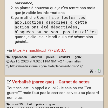
naissance,
ça plante à nouveau que je n'en rentre pas mais
que je valide les informations,
ça m'affiche
Open File Toutes les
applications associées à cette
action ont été désactivées,
bloquées ou ne sont pas installées
quand je clique sur le pdf qui a été néanmoins
généré…
via
https://shaar.libox.fr/?7EhQGA
application
·
android
·
police
·
covid19
·
gouv
April 6, 2020 at 9:02:01 PM GMT+2 * ·
permalien
https://media.interieur.gouv.fr/deplacement-covid-19/
·
Verbalisé (parce que) – Carnet de notes
Tout ceci est un appel à quoi ? Je sais on est """en
guerre"""" mais faut pas laisser son cerveau au placard
non plus....
covid19
·
fail
·
police
·
grrrr