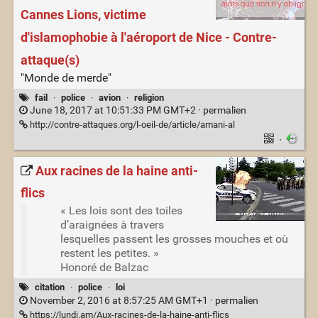
Cannes Lions, victime
d'islamophobie à l'aéroport de Nice - Contre-
attaque(s)
"Monde de merde"
fail
·
police
·
avion
·
religion
June 18, 2017 at 10:51:33 PM GMT+2 ·
permalien
http://contre-attaques.org/l-oeil-de/article/amani-al
·
Aux racines de la haine anti-
flics
« Les lois sont des toiles
d’araignées à travers
lesquelles passent les grosses mouches et où
restent les petites. »
Honoré de Balzac
citation
·
police
·
loi
November 2, 2016 at 8:57:25 AM GMT+1 ·
permalien
https://lundi.am/Aux-racines-de-la-haine-anti-flics