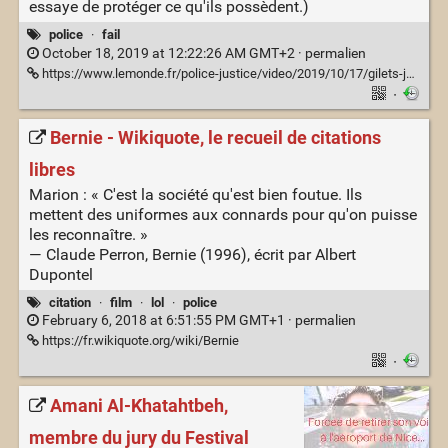
essaye de protéger ce qu'ils possèdent.)
police
·
fail
October 18, 2019 at 12:22:26 AM GMT+2 ·
permalien
https://www.lemonde.fr/police-justice/video/2019/10/17/gilets-jaunes-comment-un-policier-a-tire-au-lbd-40-dans-la-tete-d-un-manifestant_6015828_1653578.html
·
Bernie - Wikiquote, le recueil de citations
libres
Marion : « C'est la société qu'est bien foutue. Ils
mettent des uniformes aux connards pour qu'on puisse
les reconnaître. »
— Claude Perron, Bernie (1996), écrit par Albert
Dupontel
citation
·
film
·
lol
·
police
February 6, 2018 at 6:51:55 PM GMT+1 ·
permalien
https://fr.wikiquote.org/wiki/Bernie
·
Amani Al-Khatahtbeh,
membre du jury du Festival