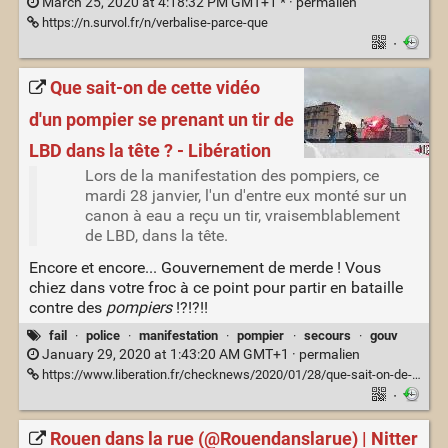
March 25, 2020 at 4:18:32 PM GMT+1 * ·
permalien
https://n.survol.fr/n/verbalise-parce-que
·
Que sait-on de cette vidéo
d'un pompier se prenant un tir de
LBD dans la tête ? - Libération
Lors de la manifestation des pompiers, ce
mardi 28 janvier, l'un d'entre eux monté sur un
canon à eau a reçu un tir, vraisemblablement
de LBD, dans la tête.
Encore et encore... Gouvernement de merde ! Vous
chiez dans votre froc à ce point pour partir en bataille
contre des
pompiers
!?!?!!
fail
·
police
·
manifestation
·
pompier
·
secours
·
gouv
January 29, 2020 at 1:43:20 AM GMT+1 ·
permalien
https://www.liberation.fr/checknews/2020/01/28/que-sait-on-de-cette-video-d-un-pompier-se-prenant-un-tir-de-lbd-dans-la-tete_1775786
·
Rouen dans la rue (@Rouendanslarue) | Nitter