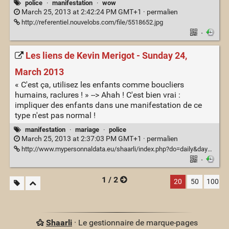
police
·
manifestation
·
wow
March 25, 2013 at 2:42:24 PM GMT+1 ·
permalien
http://referentiel.nouvelobs.com/file/5518652.jpg
·
Les liens de Kevin Merigot - Sunday 24,
March 2013
« C'est ça, utilisez les enfants comme boucliers
humains, raclures ! » --> Ahah ! C'est bien vrai :
impliquer des enfants dans une manifestation de ce
type n'est pas normal !
manifestation
·
mariage
·
police
March 25, 2013 at 2:37:03 PM GMT+1 ·
permalien
http://www.mypersonnaldata.eu/shaarli/index.php?do=daily&day=20130324
·
1 / 2
20
50
100
Shaarli
· Le gestionnaire de marque-pages