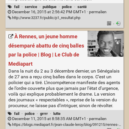
fail
·
service
·
publique
·
police
·
santé
December 16, 2015 at 2:56:42 PM GMT+1 ·
permalien
http://www.3237.fr/public/p1_resultat.php
·
À Rennes, un jeune homme
désemparé abattu de cinq balles
par la police | Blog | Le Club de
Mediapart
Dans la nuit du 2 au 3 décembre dernier, un Sénégalais
de 27 ans a reçu cinq balles dans le corps. C’est un
policier qui a tiré. L’incompétence manifeste des agents
de l’ordre couverte plus que jamais par l’état d’urgence,
voilà qui explique probablement le drame. La version
des journaux « respectables », reprise de la version du
procureur, ne laisse pas d’intriguer, sinon de révolter.
fail
·
police
·
grrrr
·
lutte
December 11, 2015 at 8:58:35 AM GMT+1 ·
permalien
https://blogs.mediapart.fr/jean-claude-leroy/blog/091215/rennes-un-jeune-homme-desempare-abattu-de-cinq-balles-par-la-police