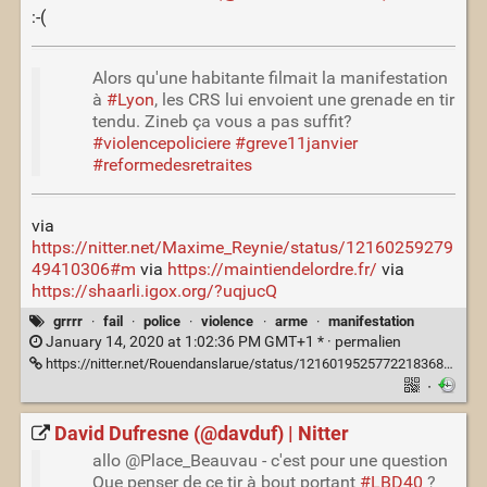
:-(
Alors qu'une habitante filmait la manifestation
à
#Lyon
, les CRS lui envoient une grenade en tir
tendu. Zineb ça vous a pas suffit?
#violencepoliciere
#greve11janvier
#reformedesretraites
via
https://nitter.net/Maxime_Reynie/status/12160259279
49410306#m
via
https://maintiendelordre.fr/
via
https://shaarli.igox.org/?uqjucQ
grrrr
·
fail
·
police
·
violence
·
arme
·
manifestation
January 14, 2020 at 1:02:36 PM GMT+1 * ·
permalien
https://nitter.net/Rouendanslarue/status/1216019525772218368#m
·
David Dufresne (@davduf) | Nitter
allo @Place_Beauvau - c'est pour une question
Que penser de ce tir à bout portant
#LBD40
?