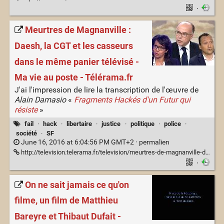
·
Meurtres de Magnanville :
Daesh, la CGT et les casseurs
dans le même panier télévisé -
Ma vie au poste - Télérama.fr
J'ai l'impression de lire la transcription de l'œuvre de
Alain Damasio
«
Fragments Hackés d'un Futur qui
résiste
»
fail
·
hack
·
libertaire
·
justice
·
politique
·
police
·
société
·
SF
June 16, 2016 at 6:04:56 PM GMT+2 ·
permalien
http://television.telerama.fr/television/meurtres-de-magnanville-daesh-la-cgt-et-les-casseurs-dans-le-meme-panier-televise,144024.php
·
On ne sait jamais ce qu'on
filme, un film de Matthieu
Bareyre et Thibaut Dufait -