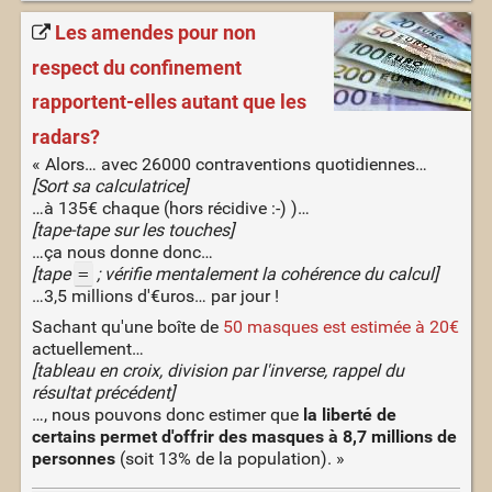
Les amendes pour non
respect du confinement
rapportent-elles autant que les
radars?
« Alors… avec 26000 contraventions quotidiennes…
[Sort sa calculatrice]
…à 135€ chaque (hors récidive :-) )…
[tape-tape sur les touches]
…ça nous donne donc…
[tape
=
; vérifie mentalement la cohérence du calcul]
…3,5 millions d'€uros… par jour !
Sachant qu'une boîte de
50 masques est estimée à 20€
actuellement…
[tableau en croix, division par l'inverse, rappel du
résultat précédent]
…, nous pouvons donc estimer que
la liberté de
certains permet d'offrir des masques à 8,7 millions de
personnes
(soit 13% de la population). »