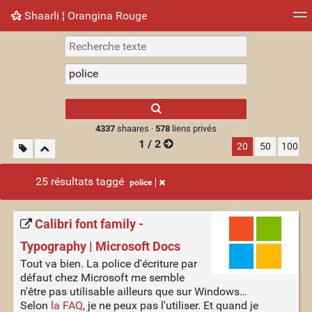
Shaarli ¦ Orangina Rouge
Nuage de tags
Mur d'images
Quotidien
► Jouer
Type 1 or more
characters for
results.
4337
shaares ·
578
liens privés
1 / 2
20
50
100
25 résultats taggé
police
Calibri font family -
Typography | Microsoft Docs
Tout va bien. La police d'écriture par
défaut chez Microsoft me semble
n'être pas utilisable ailleurs que sur Windows…
Selon
la FAQ
, je ne peux pas l'utiliser. Et quand je