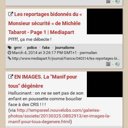
·
Les reportages bidonnés du «
Monsieur sécurité » de Michèle
Tabarot - Page 1 | Mediapart
Pffff, ça me débecte !
grrrr
·
police
·
fake
·
journalisme
March 4, 2014 at 3:26:17 PM GMT+1 ·
permalien
http://www.mediapart.fr/journal/france/040314/les-reportages-bidonnes-du-monsieur-securite-de-michele-tabarot
·
EN IMAGES. La "Manif pour
tous" dégénère
Hallucinant : on ne se sert pas de son
enfant en poussette comme bouclier
face à des CRS ! ! !
(via
http://tempsreel.nouvelobs.com/galeries-
photos/societe/20130325.OBS2913/en-images-la-
manif-pour-tous-degenere.html
)