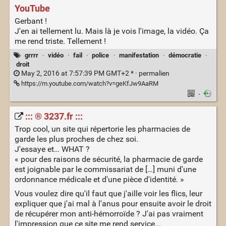
YouTube
Gerbant !
J'en ai tellement lu. Mais là je vois l'image, la vidéo. Ça
me rend triste. Tellement !
grrrr
·
vidéo
·
fail
·
police
·
manifestation
·
démocratie
·
droit
May 2, 2016 at 7:57:39 PM GMT+2 * ·
permalien
https://m.youtube.com/watch?v=geKfJw9AaRM
·
::: ® 3237.fr :::
Trop cool, un site qui répertorie les pharmacies de
garde les plus proches de chez soi.
J'essaye et… WHAT ?
« pour des raisons de sécurité, la pharmacie de garde
est joignable par le commissariat de […] muni d'une
ordonnance médicale et d'une pièce d'identité. »
Vous voulez dire qu'il faut que j'aille voir les flics, leur
expliquer que j'ai mal à l'anus pour ensuite avoir le droit
de récupérer mon anti-hémorroïde ? J'ai pas vraiment
l'impression que ce site me rend service...