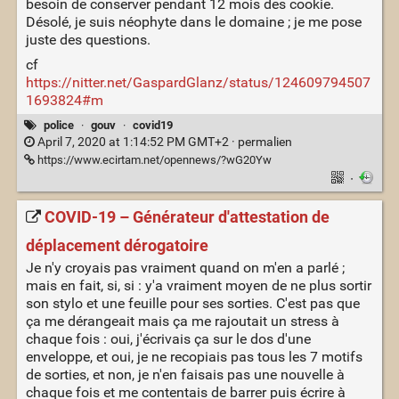
besoin de conserver pendant 12 mois des cookie.
Désolé, je suis néophyte dans le domaine ; je me pose
juste des questions.
cf
https://nitter.net/GaspardGlanz/status/124609794507
1693824#m
police
·
gouv
·
covid19
April 7, 2020 at 1:14:52 PM GMT+2 ·
permalien
https://www.ecirtam.net/opennews/?wG20Yw
·
COVID-19 – Générateur d'attestation de
déplacement dérogatoire
Je n'y croyais pas vraiment quand on m'en a parlé ;
mais en fait, si, si : y'a vraiment moyen de ne plus sortir
son stylo et une feuille pour ses sorties. C'est pas que
ça me dérangeait mais ça me rajoutait un stress à
chaque fois : oui, j'écrivais ça sur le dos d'une
enveloppe, et oui, je ne recopiais pas tous les 7 motifs
de sorties, et non, je n'en faisais pas une nouvelle à
chaque fois et me contentais de barrer puis écrire à