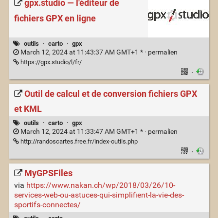
gpx.studio — l'éditeur de
fichiers GPX en ligne
outils
·
carto
·
gpx
March 12, 2024 at 11:43:37 AM GMT+1 * ·
permalien
https://gpx.studio/l/fr/
·
Outil de calcul et de conversion fichiers GPX
et KML
outils
·
carto
·
gpx
March 12, 2024 at 11:33:47 AM GMT+1 * ·
permalien
http://randoscartes.free.fr/index-outils.php
·
MyGPSFiles
via
https://www.nakan.ch/wp/2018/03/26/10-
services-web-ou-astuces-qui-simplifient-la-vie-des-
sportifs-connectes/