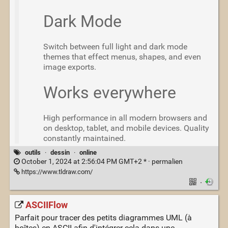
Dark Mode
Switch between full light and dark mode
themes that effect menus, shapes, and even
image exports.
Works everywhere
High performance in all modern browsers and
on desktop, tablet, and mobile devices. Quality
constantly maintained.
outils
·
dessin
·
online
October 1, 2024 at 2:56:04 PM GMT+2 * ·
permalien
https://www.tldraw.com/
·
ASCIIFlow
Parfait pour tracer des petits diagrammes UML (à
boîtes) en ASCII afin d'intégrer cela dans une