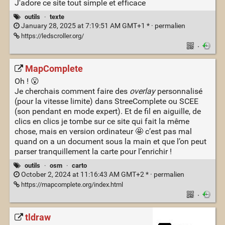
J'adore ce site tout simple et efficace
outils
·
texte
January 28, 2025 at 7:19:51 AM GMT+1 * ·
permalien
https://ledscroller.org/
·
MapComplete
Oh ! 😮
Je cherchais comment faire des
overlay
personnalisé
(pour la vitesse limite) dans StreeComplete ou SCEE
(son pendant en mode expert). Et de fil en aiguille, de
clics en clics je tombe sur ce site qui fait la même
chose, mais en version ordinateur 🤩 c’est pas mal
quand on a un document sous la main et que l’on peut
parser tranquillement la carte pour l’enrichir !
outils
·
osm
·
carto
October 2, 2024 at 11:16:43 AM GMT+2 * ·
permalien
https://mapcomplete.org/index.html
·
tldraw