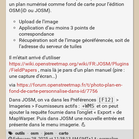
un plan numérisé comme fond de carte pour l’édition
OSM (iD ou JOSM).
Upload de l’image
Application d’au moins 3 points de
correspondance
Récupération soit de l’image géoréférencée, soit de
l’adresse du serveur de tuiles
Il m’était arrivé d’utiliser
https://wiki.openstreetmap.org/wiki/FR:JOSM/Plugins
/FieldPapers
, mais là je pars d’un plan manuel (pire :
une capture d’écran…)
via
https://forum.openstreetmap.fr/t/photo-plan-en-
fond-de-carte-personnalise-dans-id/7756
Dans JOSM, on va dans les Préférences
[F12]
>
Imageries > Fournisseurs actifs :
+WMS
et on peut
ajouter la requête fournie dans l’onglet « Export » de
MapWarper. Puis dans JOSM une nouvelle entrée est
présente dans le menu imagerie. 💪
outils
·
osm
·
josm
·
carto
February 28, 2025 at 11:38:13 AM GMT+1 * ·
permalien