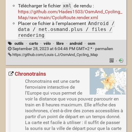
Télécharger le fichier
xml
de rendu :
https://github.com/Hades1503/OsmAnd_Cycling_
Map/raw/main/CycloRoute.render.xml
Placer ce fichier à l'emplacement
Android /
data / net.osmand.plus / files /
rendering
outils
·
carto
·
vélo
·
libre
·
android
·
osm
September 28, 2023 at 6:04:46 PM GMT+2 * ·
permalien
https://github.com/Louis-LJ/OsmAnd_Cycling_Map
·
Chronotrains
Chronotrains est une carte
ferroviaire interactive de
l'Europe qui vous permet de
voir la distance que vous pouvez parcourir en
train en 8 heures maximum. Elle affiche des
isochrones, c'est-à-dire des zones accessibles à
partir d'un point de départ en un temps donné.
La carte est facile à utiliser : il suffit de passer
la souris sur la ville de départ pour que la carte