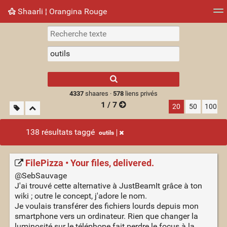
Shaarli ¦ Orangina Rouge
Nuage de tags
Mur d'images
Quotidien
► Jouer
Type 1 or more
characters for
results.
4337
shaares ·
578
liens privés
1 / 7
20
50
100
138 résultats taggé
outils
FilePizza • Your files, delivered.
@SebSauvage
J'ai trouvé cette alternative à JustBeamIt grâce à ton
wiki ; outre le concept, j'adore le nom.
Je voulais transférer des fichiers lourds depuis mon
smartphone vers un ordinateur. Rien que changer la
luminosité sur le téléphone fait perdre le focus à la