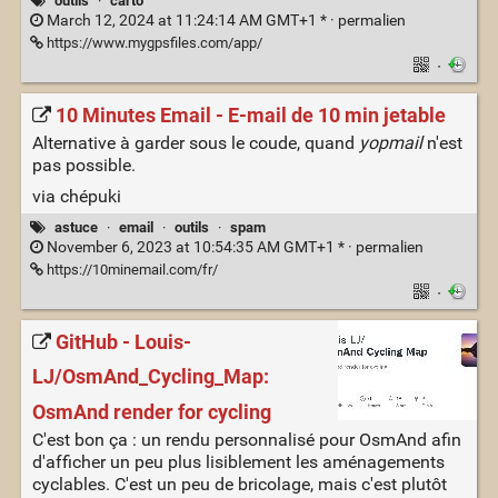
outils
·
carto
March 12, 2024 at 11:24:14 AM GMT+1 * ·
permalien
https://www.mygpsfiles.com/app/
·
10 Minutes Email - E-mail de 10 min jetable
Alternative à garder sous le coude, quand
yopmail
n'est
pas possible.
via chépuki
astuce
·
email
·
outils
·
spam
November 6, 2023 at 10:54:35 AM GMT+1 * ·
permalien
https://10minemail.com/fr/
·
GitHub - Louis-
LJ/OsmAnd_Cycling_Map:
OsmAnd render for cycling
C'est bon ça : un rendu personnalisé pour OsmAnd afin
d'afficher un peu plus lisiblement les aménagements
cyclables. C'est un peu de bricolage, mais c'est plutôt