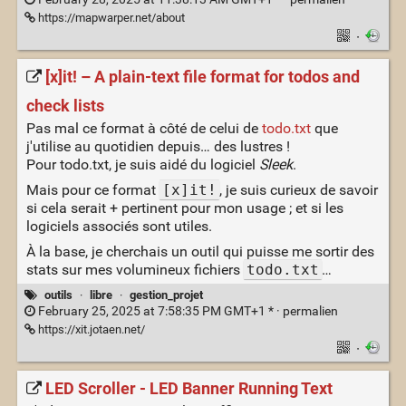
https://mapwarper.net/about
·
[x]it! – A plain-text file format for todos and
check lists
Pas mal ce format à côté de celui de
todo.txt
que
j'utilise au quotidien depuis… des lustres !
Pour todo.txt, je suis aidé du logiciel
Sleek
.
Mais pour ce format
[x]it!
, je suis curieux de savoir
si cela serait + pertinent pour mon usage ; et si les
logiciels associés sont utiles.
À la base, je cherchais un outil qui puisse me sortir des
stats sur mes volumineux fichiers
todo.txt
…
outils
·
libre
·
gestion_projet
February 25, 2025 at 7:58:35 PM GMT+1 * ·
permalien
https://xit.jotaen.net/
·
LED Scroller - LED Banner Running Text