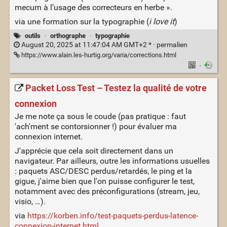
mecum à l’usage des correcteurs en herbe ».
via une formation sur la typographie (
i love it
)
outils
·
orthographe
·
typographie
August 20, 2025 at 11:47:04 AM GMT+2 * ·
permalien
https://www.alain.les-hurtig.org/varia/corrections.html
·
Packet Loss Test – Testez la qualité de votre
connexion
Je me note ça sous le coude (pas pratique : faut
'ach'ment se contorsionner !) pour évaluer ma
connexion internet.
J'apprécie que cela soit directement dans un
navigateur. Par ailleurs, outre les informations usuelles
: paquets ASC/DESC perdus/retardés, le ping et la
gigue, j'aime bien que l'on puisse configurer le test,
notamment avec des préconfigurations (stream, jeu,
visio, …).
via
https://korben.info/test-paquets-perdus-latence-
connexion-internet.html