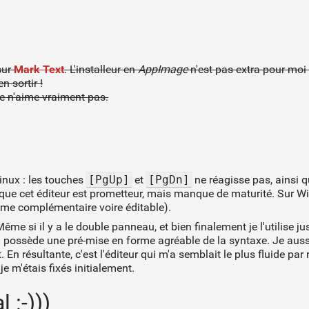
sur
Mark Text
. L'installeur en
AppImage
n'est pas extra pour moi 
n sortir !
je n'aime vraiment pas.
inux : les touches
[PgUp]
et
[PgDn]
ne réagisse pas, ainsi q
que cet éditeur est prometteur, mais manque de maturité. Sur W
hème complémentaire voire éditable).
Même si il y a le double panneau, et bien finalement je l'utilise jus
possède une pré-mise en forme agréable de la syntaxe. Je aussi
En résultante, c'est l'éditeur qui m'a semblait le plus fluide pa
e m'étais fixés initialement.
 :-)))