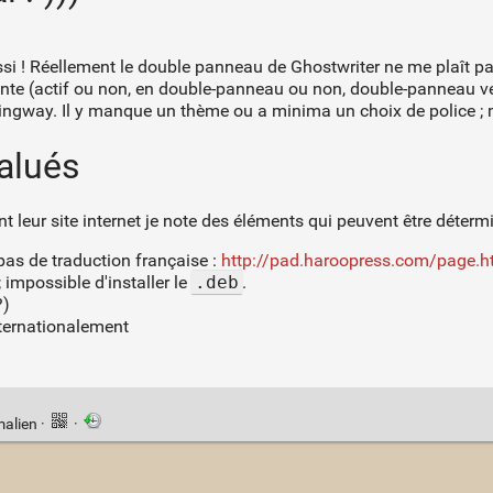
ssi ! Réellement le double panneau de Ghostwriter ne me plaît p
llente (actif ou non, en double-panneau ou non, double-panneau ve
ngway. Il y manque un thème ou a minima un choix de police ; m
alués
ant leur site internet je note des éléments qui peuvent être déterm
pas de traduction française :
http://pad.haroopress.com/page.ht
; impossible d'installer le
.deb
.
?)
internationalement
malien
·
·