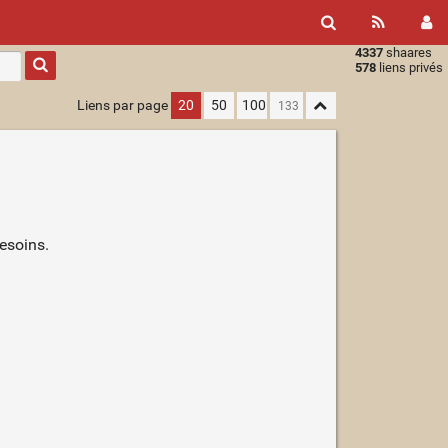
4337
shaares
Type 1 or
578
liens privés
more
characters
Liens par page
20
50
100
for
results.
besoins.