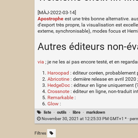
[MÀJ-2022-03-14]
Apostrophe
est une très bonne alternative. au
d'export très propre, la visualisation est exce
externe, synchronisable), modes focus et Hemi
Autres éditeurs non-év
via
; je ne les ai pas encore testé, et en regard
Haroopad
: éditeur coréen, probablement 
Abricotine
: dernière release en avril 2020 
HedgeDoc
: éditeur en ligne uniquement (
Crossnote
: éditeur en ligne, non-traduit 
Remarkable
:
Glow
:
liste
·
outils
·
libre
·
markdown
November 30, 2021 at 12:25:33 PM GMT+1 * ·
per
Filtres