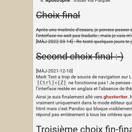
Apostrophe
: install via Flatpak
Choix final
Après une matinée d'essais, je penses passer 
l'interface ne soit pas traduite ; mais je vais m'e
[MÀJ-2022-03-14] : Re-testé quelques jours te 
Second choix final :-)
[MÀJ-2021-12-10]
Mark Text a trop de soucis de navigation sur L
[Ctrl]+[Z]
ne fonctionne pas ! Je penses 
l'interface restée en anglais et l'absence de t
Ainsi je suis finalement allé vers
ghostwriter
. 
vraiment uniquement dans le mode éditeur qui 
html mais c'est Pandoc qui bloque visiblement. 
répond pas entièrement à tous les critères que j
Troisième choix fin-final