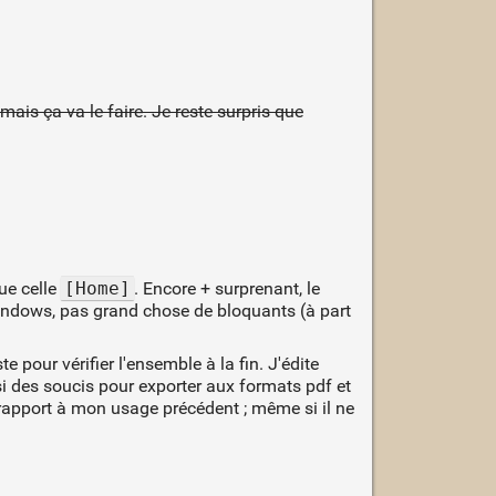
mais ça va le faire. Je reste surpris que
ue celle
[Home]
. Encore + surprenant, le
indows, pas grand chose de bloquants (à part
te pour vérifier l'ensemble à la fin. J'édite
 des soucis pour exporter aux formats pdf et
r rapport à mon usage précédent ; même si il ne