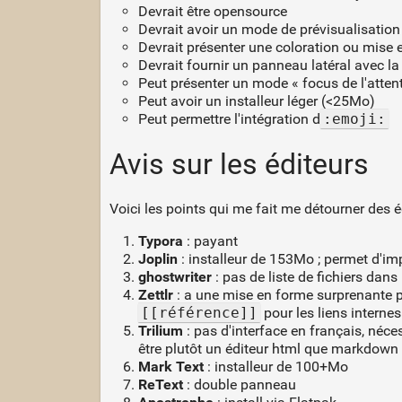
Devrait être opensource
Devrait avoir un mode de prévisualisatio
Devrait présenter une coloration ou mise
Devrait fournir un panneau latéral avec la 
Peut présenter un mode « focus de l'atten
Peut avoir un installeur léger (<25Mo)
Peut permettre l'intégration d
:emoji:
Avis sur les éditeurs
Voici les points qui me fait me détourner des é
Typora
: payant
Joplin
: installeur de 153Mo ; permet d'imp
ghostwriter
: pas de liste de fichiers dan
Zettlr
: a une mise en forme surprenante 
[[référence]]
pour les liens interne
Trilium
: pas d'interface en français, néc
être plutôt un éditeur html que markdown 
Mark Text
: installeur de 100+Mo
ReText
: double panneau