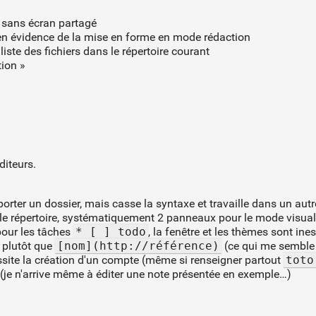
n sans écran partagé
 en évidence de la mise en forme en mode rédaction
liste des fichiers dans le répertoire courant
tion »
diteurs.
orter un dossier, mais casse la syntaxe et travaille dans un autr
s le répertoire, systématiquement 2 panneaux pour le mode visual
pour les tâches
* [ ] todo
, la fenêtre et les thèmes sont ine
s plutôt que
[nom](http://référence)
(ce qui me semble 
essite la création d'un compte (même si renseigner partout
toto
(je n'arrive même à éditer une note présentée en exemple…)