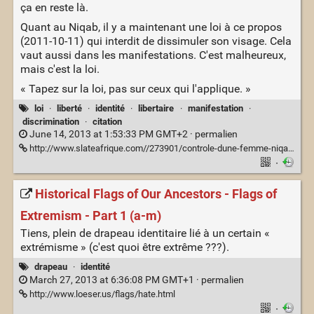
ça en reste là.
Quant au Niqab, il y a maintenant une loi à ce propos
(2011-10-11) qui interdit de dissimuler son visage. Cela
vaut aussi dans les manifestations. C'est malheureux,
mais c'est la loi.
« Tapez sur la loi, pas sur ceux qui l'applique. »
loi
·
liberté
·
identité
·
libertaire
·
manifestation
·
discrimination
·
citation
June 14, 2013 at 1:53:33 PM GMT+2 ·
permalien
http://www.slateafrique.com//273901/controle-dune-femme-niqab-affrontements-argenteuil
·
Historical Flags of Our Ancestors - Flags of
Extremism - Part 1 (a-m)
Tiens, plein de drapeau identitaire lié à un certain «
extrémisme » (c'est quoi être extrême ???).
drapeau
·
identité
March 27, 2013 at 6:36:08 PM GMT+1 ·
permalien
http://www.loeser.us/flags/hate.html
·