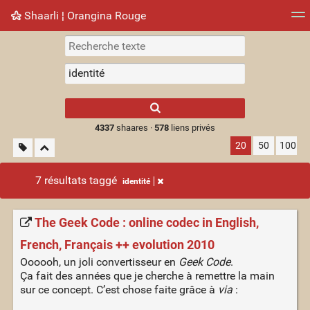
Shaarli ¦ Orangina Rouge
Nuage de tags
Mur d'images
Quotidien
► Jouer
Type 1 or more
characters for
results.
4337
shaares ·
578
liens privés
20
50
100
7 résultats taggé
identité
The Geek Code : online codec in English,
French, Français ++ evolution 2010
Oooooh, un joli convertisseur en
Geek Code
.
Ça fait des années que je cherche à remettre la main
sur ce concept. C’est chose faite grâce à
via
: