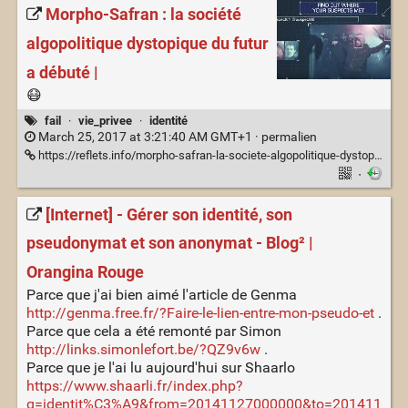
Morpho-Safran : la société
algopolitique dystopique du futur
a débuté |
😷
fail
·
vie_privee
·
identité
March 25, 2017 at 3:21:40 AM GMT+1 ·
permalien
https://reflets.info/morpho-safran-la-societe-algopolitique-dystopique-du-futur-a-debute/
·
[Internet] - Gérer son identité, son
pseudonymat et son anonymat - Blog² |
Orangina Rouge
Parce que j'ai bien aimé l'article de Genma
http://genma.free.fr/?Faire-le-lien-entre-mon-pseudo-et
.
Parce que cela a été remonté par Simon
http://links.simonlefort.be/?QZ9v6w
.
Parce que je l'ai lu aujourd'hui sur Shaarlo
https://www.shaarli.fr/index.php?
q=identit%C3%A9&from=20141127000000&to=201411