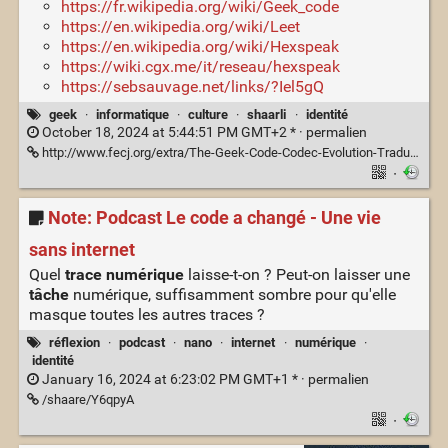
https://fr.wikipedia.org/wiki/Geek_code
https://en.wikipedia.org/wiki/Leet
https://en.wikipedia.org/wiki/Hexspeak
https://wiki.cgx.me/it/reseau/hexspeak
https://sebsauvage.net/links/?Iel5gQ
geek
·
informatique
·
culture
·
shaarli
·
identité
October 18, 2024 at 5:44:51 PM GMT+2 * ·
permalien
http://www.fecj.org/extra/The-Geek-Code-Codec-Evolution-Traduction-French-Francais.html
·
Note: Podcast Le code a changé - Une vie
sans internet
Quel
trace numérique
laisse-t-on ? Peut-on laisser une
tâche
numérique, suffisamment sombre pour qu'elle
masque toutes les autres traces ?
réflexion
·
podcast
·
nano
·
internet
·
numérique
·
identité
January 16, 2024 at 6:23:02 PM GMT+1 * ·
permalien
/shaare/Y6qpyA
·