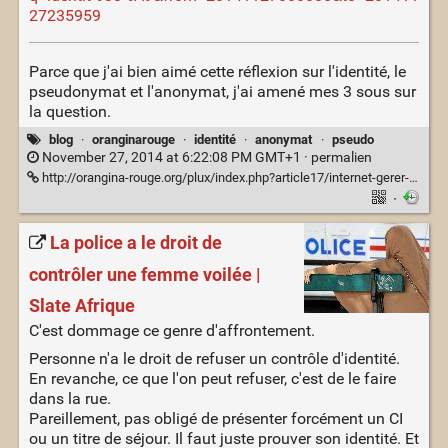
27235959
Parce que j'ai bien aimé cette réflexion sur l'identité, le
pseudonymat et l'anonymat, j'ai amené mes 3 sous sur
la question.
blog
·
oranginarouge
·
identité
·
anonymat
·
pseudo
November 27, 2014 at 6:22:08 PM GMT+1 ·
permalien
http://orangina-rouge.org/plux/index.php?article17/internet-gerer-son-identite-son-pseudonymat-et-son-anonymat
·
La police a le droit de
contrôler une femme voilée |
Slate Afrique
C'est dommage ce genre d'affrontement.
Personne n'a le droit de refuser un contrôle d'identité.
En revanche, ce que l'on peut refuser, c'est de le faire
dans la rue.
Pareillement, pas obligé de présenter forcément un CI
ou un titre de séjour. Il faut juste prouver son identité. Et