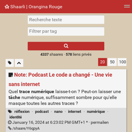
Shaarli ¦ Orangina Rouge
Nuage de tags
Mur d'images
Quotidien
► Jouer
Type 1 or more
characters for
results.
4337
shaares ·
578
liens privés
20
50
100
Note: Podcast Le code a changé - Une vie
sans internet
Quel
trace numérique
laisse-t-on ? Peut-on laisser une
tâche
numérique, suffisamment sombre pour qu'elle
masque toutes les autres traces ?
réflexion
·
podcast
·
nano
·
internet
·
numérique
·
identité
January 16, 2024 at 6:23:02 PM GMT+1 * ·
permalien
/shaare/Y6qpyA