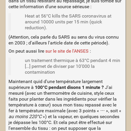
dans un tissu résistant au repassage, je suis tombé sur
cette information d'une source sérieuse :
Heat at 56°C kills the SARS coronavirus at
around 10000 units per 15 min (quick
reduction).
(Attention, cela parle du SARS au sens du virus connu
en 2003 ; d'ailleurs l'article date de cette période).
On peut aussi lire
sur le site de l'ANSES
:
un traitement thermique à 63°C pendant 4 min
[…] permet de diviser par 10'000 la
contamination
Maintenant quid d'une température largement
supérieure à
100°C pendant disons 1 minute ?
J'ai
mesuré (avec un thermomètre de cuisine, style ceux
faits pour planter dans les ingrédients pour vérifier la
température à cœur) sous mon tissu repassé avec le
fer à température maximale (avec 3 points « ⋅⋅⋅ », soit «
au moins 220°C
») et la vapeur, en quelques secondes
je dépasse les 100°C. Et cela peut être effectué sur
l'ensemble du tissu : on peut supposer que la