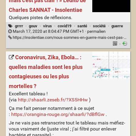
mais c'est pas clair ! » L’édito de
Charles SANNAT - Insolentiae
Quelques pistes de réflexions.
grrrr
·
gouv
·
virus
·
covid19
·
santé
·
société
·
guerre
March 17, 2020 at 8:04:47 PM GMT+1 ·
permalien
https://insolentiae.com/nous-sommes-en-guerre-mais-cest-pas-clair-ledito-de-charles-sannat/
·
Coronavirus, Zika, Ebola… :
quelles maladies sont les plus
contagieuses ou les plus
mortelles ?
Excellent tableau !
(via
http://shaarli.zeseb.fr/?XS5HHw
)
Ça me fait penser notamment à ce sujet
:
https://orangina-rouge.org/shaarli/?dBflGw
.
Je ne vais pas retranscrire tout le tableau mais méfiez-
vous vraiment de (juste viral ; j'ai filtré pour enlever
bactérie et parasite) :