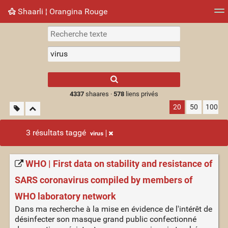
Shaarli ¦ Orangina Rouge
Nuage de tags
Mur d'images
Quotidien
► Jouer
Type 1 or more
characters for
results.
4337
shaares ·
578
liens privés
20
50
100
3 résultats taggé
virus
WHO | First data on stability and resistance of
SARS coronavirus compiled by members of
WHO laboratory network
Dans ma recherche à la mise en évidence de l'intérêt de
désinfecter son masque grand public confectionné