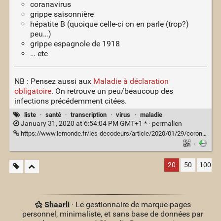
coranavirus
grippe saisonnière
hépatite B (quoique celle-ci on en parle (trop?)
peu…)
grippe espagnole de 1918
… etc
NB : Pensez aussi aux
Maladie à déclaration
obligatoire
. On retrouve un peu/beaucoup des
infections précédemment citées.
liste
·
santé
·
transcription
·
virus
·
maladie
January 31, 2020 at 6:54:04 PM GMT+1 * ·
permalien
https://www.lemonde.fr/les-decodeurs/article/2020/01/29/coronavirus-zika-ebola-quelles-maladies-sont-les-plus-contagieuses-ou-les-plus-mortelles_6027661_4355770.html
·
20
50
100
Shaarli
· Le gestionnaire de marque-pages
personnel, minimaliste, et sans base de données par