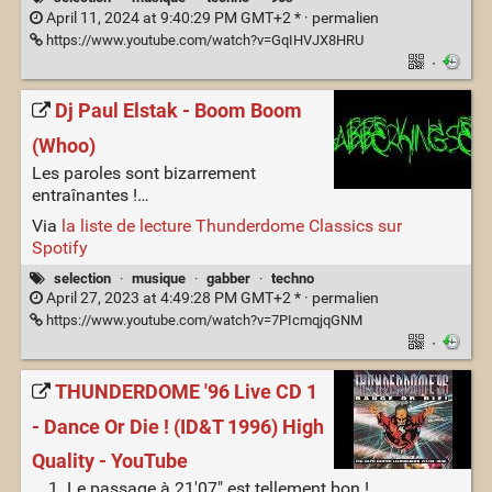
April 11, 2024 at 9:40:29 PM GMT+2 * ·
permalien
https://www.youtube.com/watch?v=GqIHVJX8HRU
·
Dj Paul Elstak - Boom Boom
(Whoo)
Les paroles sont bizarrement
entraînantes !…
Via
la liste de lecture Thunderdome Classics sur
Spotify
selection
·
musique
·
gabber
·
techno
April 27, 2023 at 4:49:28 PM GMT+2 * ·
permalien
https://www.youtube.com/watch?v=7PIcmqjqGNM
·
THUNDERDOME '96 Live CD 1
- Dance Or Die ! (ID&T 1996) High
Quality - YouTube
Le passage à 21'07" est tellement bon !