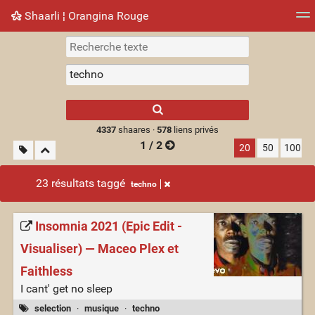
Shaarli ¦ Orangina Rouge
Nuage de tags
Mur d'images
Quotidien
► Jouer
Type 1 or more
characters for
results.
4337
shaares ·
578
liens privés
1 / 2
20
50
100
23 résultats taggé
techno
Insomnia 2021 (Epic Edit -
Visualiser) — Maceo Plex et
Faithless
I cant' get no sleep
selection
·
musique
·
techno