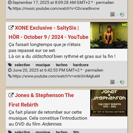
September 17, 2025 at 8:09:28 AM GMT+2 * ·
permalien
https://music.youtube.com/watch?v=CDcwarBvvcw
·
XONE Exclusive - SaltySis |
HÖR - October 9 / 2024 - YouTube
Ça faisait longtemps que je n’étais
pas repassé sur ce set.
Là on a du
oldschool
bien rythmé et gras sur la fin !
selection
·
musique
·
techno
·
hardcore
June 20, 2025 at 6:42:53 PM GMT+2 * ·
permalien
https://www.youtube.com/watch?v=vmkGIHMgkaM
·
Jones & Stephenson The
First Rebirth
Ça fait plaisir de retomber sur cette
musique. Cela constitue l'introduction
au DVD du film
Ardennes
.
selection
·
musique
·
techno
·
90s