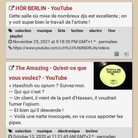
HÖR BERLIN - YouTube
Cette salle où mixe de nombreux djs est excellente ; on
y voit super bien le travail de l'artiste !
selection
·
musique
·
liste
·
techno
·
electro
·
1hor
·
playlist
November 25, 2021 at 9:18:30 PM GMT+1 * ·
permalien
https://www.youtube.com/c/H%C3%96RBERLIN/videos
·
The Amazing - Qu'est-ce que
vous voulez? - YouTube
« Haschich ou opium ? Suivez-moi.
— Qui qui c'est ?
— Un client, il vient de la part d'Hassan, il voudrait
fumer l'opium.
— Et bien qu'il descende !
— Voilà une natte inoccupée, on va vous apporter les
pipes.
selection
·
musique
·
électronique
·
techno
October 13, 2020 at 11:21:45 AM GMT+2 * ·
permalien