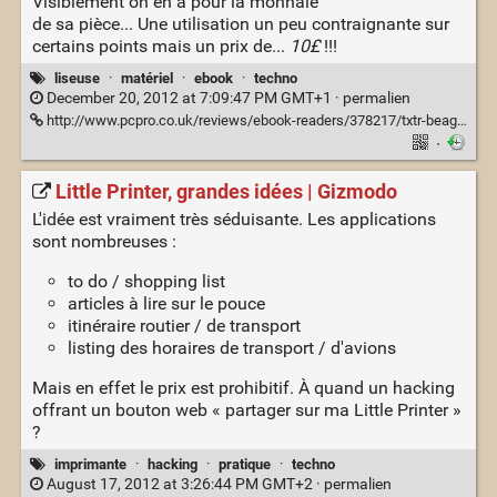
Visiblement on en a pour la monnaie
de sa pièce... Une utilisation un peu contraignante sur
certains points mais un prix de...
10£
!!!
liseuse
·
matériel
·
ebook
·
techno
December 20, 2012 at 7:09:47 PM GMT+1 ·
permalien
http://www.pcpro.co.uk/reviews/ebook-readers/378217/txtr-beagle
·
Little Printer, grandes idées | Gizmodo
L'idée est vraiment très séduisante. Les applications
sont nombreuses :
to do / shopping list
articles à lire sur le pouce
itinéraire routier / de transport
listing des horaires de transport / d'avions
Mais en effet le prix est prohibitif. À quand un hacking
offrant un bouton web « partager sur ma Little Printer »
?
imprimante
·
hacking
·
pratique
·
techno
August 17, 2012 at 3:26:44 PM GMT+2 ·
permalien