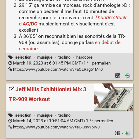
29'15" ça remixe ce morceau rock d’anthologie :-D ;
comme un béotien il me faut 10 minutes de
recherche pour le retrouver et c'est
Thunderstruck
d'
AC/DC
musicalement et visuellement c'est
excellent !
À 36'05" on reconnaît bien les sonorités de la TR-
909 (ou assimilés), donc je parlais
en début de
semaine
.
selection
·
musique
·
techno
·
hardcore
March 19, 2023 at 6:01:45 PM GMT+1 * ·
permalien
https://www.youtube.com/watch?v=aOLRag51Mn0
·
Jeff Mills Exhibitionist Mix 3
TR-909 Workout
selection
·
musique
·
techno
March 14, 2023 at 10:51:04 AM GMT+1 * ·
permalien
https://www.youtube.com/watch?v=eU-UsvYbIV0
·