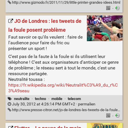
http://www.gizmodo.fr/2011/11/29/little-printer-grandes-idees.html
·
JO de Londres : les tweets de
la foule posent problème
Faut savoir ce qu'ils veulent : faire de
l'audience pour faire du fric ou
présenter un sport !
C'est pas de la faute à la foule si ils utilisent leur
téléphone ! C'est aux organisateurs d'anticiper ce genre
de problème ; le réseau sert à tout le monde, c'est une
ressource partagée.
Neutralité toussa :
https://fr.wikipedia.org/wiki/Neutralit%C3%A9_du_r%C
3%A9seau
neutralite
·
techno
·
mobile
·
telecom
July 30, 2012 at 4:26:14 PM GMT+2 ·
permalien
http://www.presse-citron.net/jo-de-londres-les-tweets-de-la-foule-posent-probleme
·