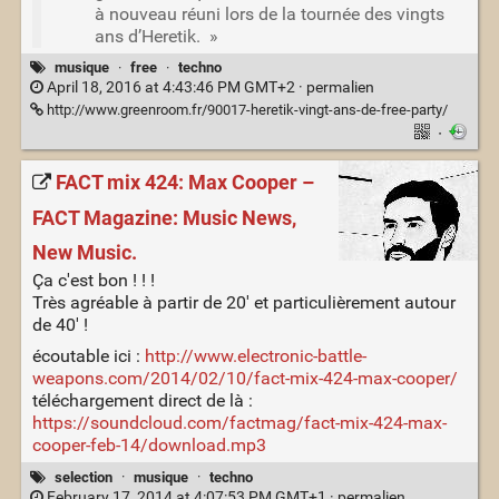
à nouveau réuni lors de la tournée des vingts
ans d’Heretik. »
musique
·
free
·
techno
April 18, 2016 at 4:43:46 PM GMT+2 ·
permalien
http://www.greenroom.fr/90017-heretik-vingt-ans-de-free-party/
·
FACT mix 424: Max Cooper –
FACT Magazine: Music News,
New Music.
Ça c'est bon ! ! !
Très agréable à partir de 20' et particulièrement autour
de 40' !
écoutable ici :
http://www.electronic-battle-
weapons.com/2014/02/10/fact-mix-424-max-cooper/
téléchargement direct de là :
https://soundcloud.com/factmag/fact-mix-424-max-
cooper-feb-14/download.mp3
selection
·
musique
·
techno
February 17, 2014 at 4:07:53 PM GMT+1 ·
permalien