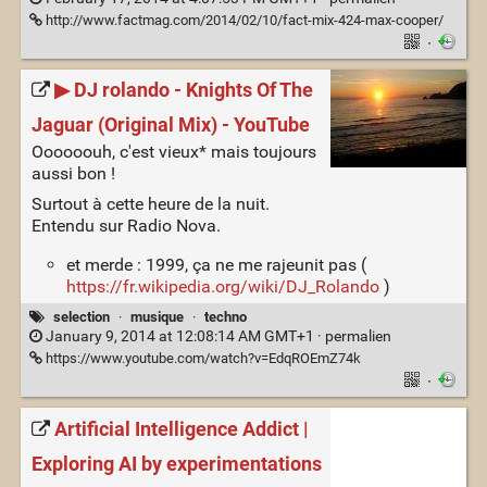
http://www.factmag.com/2014/02/10/fact-mix-424-max-cooper/
·
▶ DJ rolando - Knights Of The
Jaguar (Original Mix) - YouTube
Oooooouh, c'est vieux* mais toujours
aussi bon !
Surtout à cette heure de la nuit.
Entendu sur Radio Nova.
et merde : 1999, ça ne me rajeunit pas (
https://fr.wikipedia.org/wiki/DJ_Rolando
)
selection
·
musique
·
techno
January 9, 2014 at 12:08:14 AM GMT+1 ·
permalien
https://www.youtube.com/watch?v=EdqROEmZ74k
·
Artificial Intelligence Addict |
Exploring AI by experimentations