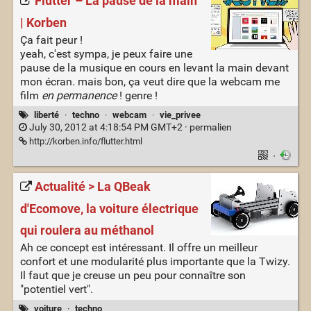
Flutter – La pause de la main
| Korben
Ça fait peur !
yeah, c'est sympa, je peux faire une
pause de la musique en cours en levant la main devant
mon écran. mais bon, ça veut dire que la webcam me
film
en permanence
! genre !
liberté
·
techno
·
webcam
·
vie_privee
July 30, 2012 at 4:18:54 PM GMT+2 ·
permalien
http://korben.info/flutter.html
·
Actualité > La QBeak
d'Ecomove, la voiture électrique
qui roulera au méthanol
Ah ce concept est intéressant. Il offre un meilleur
confort et une modularité plus importante que la Twizy.
Il faut que je creuse un peu pour connaître son
"potentiel vert".
voiture
·
techno