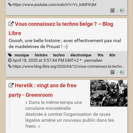
https://www.youtube.com/watch?v=Yv_kN0FlrQM
·
Vous connaissez la techno belge ? – Blog
Libre
Ooooh, une belle histoire ; avec effectivement pas mal
de madeleines de Proust ! :-)
musique
·
histoire
·
techno
·
électronique
·
90s
·
80s
April 18, 2020 at 5:57:44 PM GMT+2 * ·
permalien
https://www.blog-libre.org/2020/04/12/vous-connaissez-la-techno-belge/
·
Heretik : vingt ans de free
party - Greenroom
« Dans le même temps une
circulaire ministérielle
destinée à contrer l’organisation de raves
légales amène un nouveau public dans les
frees. »