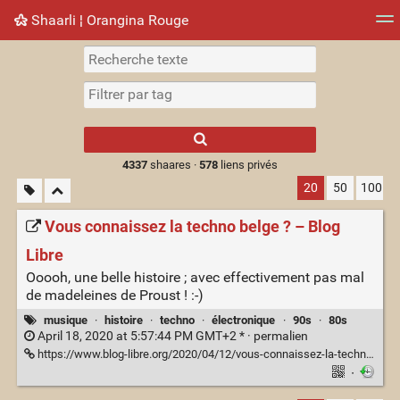
Shaarli ¦ Orangina Rouge
Nuage de tags
Mur d'images
Quotidien
► Jouer
Type 1 or more
characters for
results.
4337
shaares ·
578
liens privés
20
50
100
Vous connaissez la techno belge ? – Blog
Libre
Ooooh, une belle histoire ; avec effectivement pas mal
de madeleines de Proust ! :-)
musique
·
histoire
·
techno
·
électronique
·
90s
·
80s
April 18, 2020 at 5:57:44 PM GMT+2 * ·
permalien
https://www.blog-libre.org/2020/04/12/vous-connaissez-la-techno-belge/
·