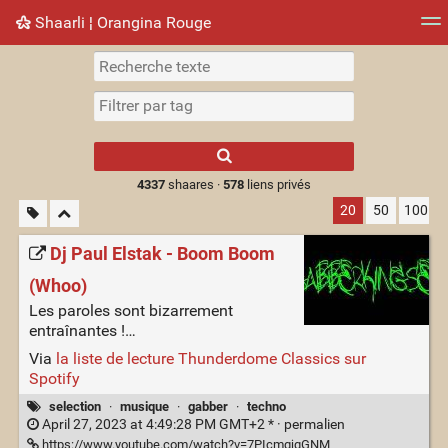
Shaarli ¦ Orangina Rouge
Nuage de tags
Mur d'images
Quotidien
► Jouer
Type 1 or more
characters for
results.
4337
shaares ·
578
liens privés
20
50
100
Dj Paul Elstak - Boom Boom
(Whoo)
Les paroles sont bizarrement
entraînantes !…
Via
la liste de lecture Thunderdome Classics sur
Spotify
selection
·
musique
·
gabber
·
techno
April 27, 2023 at 4:49:28 PM GMT+2 * ·
permalien
https://www.youtube.com/watch?v=7PIcmqjqGNM