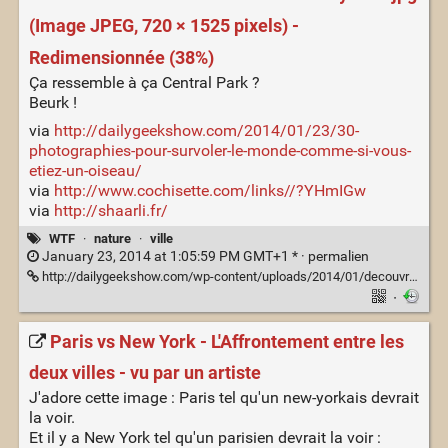
(Image JPEG, 720 × 1525 pixels) -
Redimensionnée (38%)
Ça ressemble à ça Central Park ?
Beurk !
via
http://dailygeekshow.com/2014/01/23/30-
photographies-pour-survoler-le-monde-comme-si-vous-
etiez-un-oiseau/
via
http://www.cochisette.com/links//?YHmIGw
via
http://shaarli.fr/
WTF
·
nature
·
ville
January 23, 2014 at 1:05:59 PM GMT+1 * ·
permalien
http://dailygeekshow.com/wp-content/uploads/2014/01/decouvrez-le-monde-a-travers-les-yeux3.jpg
·
Paris vs New York - L'Affrontement entre les
deux villes - vu par un artiste
J'adore cette image : Paris tel qu'un new-yorkais devrait
la voir.
Et il y a New York tel qu'un parisien devrait la voir :