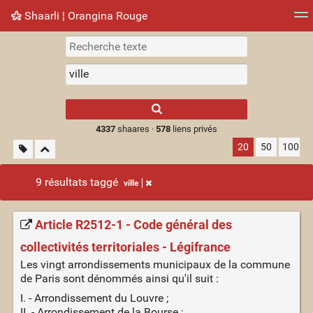
Shaarli ¦ Orangina Rouge
Nuage de tags
Mur d'images
Quotidien
► Jouer
Type 1 or more
characters for
results.
4337
shaares ·
578
liens privés
20
50
100
9 résultats taggé
ville
Article R2512-1 - Code général des
collectivités territoriales - Légifrance
Les vingt arrondissements municipaux de la commune
de Paris sont dénommés ainsi qu'il suit :
I. - Arrondissement du Louvre ;
II. - Arrondissement de la Bourse ;