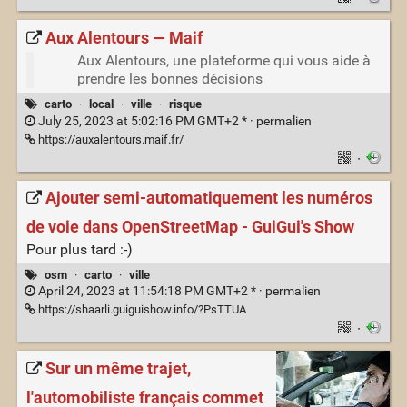
Aux Alentours — Maif
Aux Alentours, une plateforme qui vous aide à
prendre les bonnes décisions
carto
·
local
·
ville
·
risque
July 25, 2023 at 5:02:16 PM GMT+2 * ·
permalien
https://auxalentours.maif.fr/
·
Ajouter semi-automatiquement les numéros
de voie dans OpenStreetMap - GuiGui's Show
Pour plus tard :-)
osm
·
carto
·
ville
April 24, 2023 at 11:54:18 PM GMT+2 * ·
permalien
https://shaarli.guiguishow.info/?PsTTUA
·
Sur un même trajet,
l'automobiliste français commet