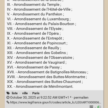
III. - Arrondissement du Temple ;
IV. - Arrondissement de l'Hôtel-de-Ville ;
V. - Arrondissement du Panthéon ;
VI. - Arrondissement du Luxembourg ;
VII. - Arrondissement du Palais-Bourbon ;
VIII. - Arrondissement de l'Elysée ;
IX. - Arrondissement de l'Opéra ;
X. - Arrondissement de l'Entrepôt ;
XI. - Arrondissement de Popincourt ;
XII. - Arrondissement de Reuilly ;
XIII. - Arrondissement des Gobelins ;
XIV. - Arrondissement de l'Observatoire ;
XV. - Arrondissement de Vaugirard ;
XVI. - Arrondissement de Passy ;
XVII. - Arrondissement de Batignolles-Monceau ;
XVIII. - Arrondissement des Buttes-Montmartre ;
XIX. - Arrondissement des Buttes-Chaumont ;
XX. - Arrondissement de Ménilmontant.
liste
·
ville
·
Paris
October 30, 2025 at 9:22:52 AM GMT+1 * ·
permalien
https://www.legifrance.gouv.fr/codes/article_lc/LEGIARTI000006396737
·