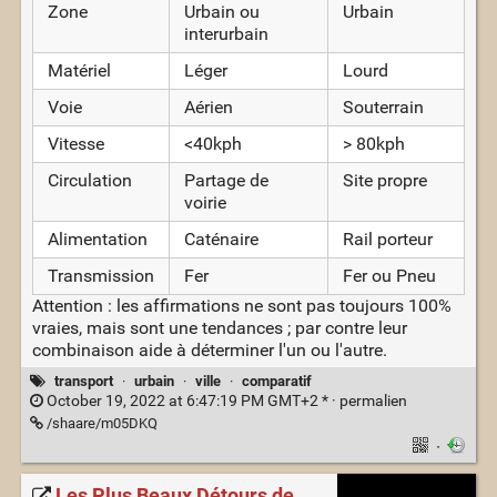
Zone
Urbain ou
Urbain
interurbain
Matériel
Léger
Lourd
Voie
Aérien
Souterrain
Vitesse
<40kph
> 80kph
Circulation
Partage de
Site propre
voirie
Alimentation
Caténaire
Rail porteur
Transmission
Fer
Fer ou Pneu
Attention : les affirmations ne sont pas toujours 100%
vraies, mais sont une tendances ; par contre leur
combinaison aide à déterminer l'un ou l'autre.
transport
·
urbain
·
ville
·
comparatif
October 19, 2022 at 6:47:19 PM GMT+2 * ·
permalien
/shaare/m05DKQ
·
Les Plus Beaux Détours de