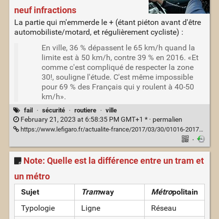
neuf infractions
La partie qui m'emmerde le + (étant piéton avant d'être
automobiliste/motard, et régulièrement cycliste) :
En ville, 36 % dépassent le 65 km/h quand la
limite est à 50 km/h, contre 39 % en 2016. «Et
comme c'est compliqué de respecter la zone
30!, souligne l'étude. C'est même impossible
pour 69 % des Français qui y roulent à 40-50
km/h».
fail
·
sécurité
·
routiere
·
ville
February 21, 2023 at 6:58:35 PM GMT+1 * ·
permalien
https://www.lefigaro.fr/actualite-france/2017/03/30/01016-20170330ARTFIG00004-l-automobiliste-commet-neuf-infractions-sur-un-meme-trajet.php
·
Note: Quelle est la différence entre un tram et
un métro
Sujet
Tram
way
Métro
politain
Typologie
Ligne
Réseau