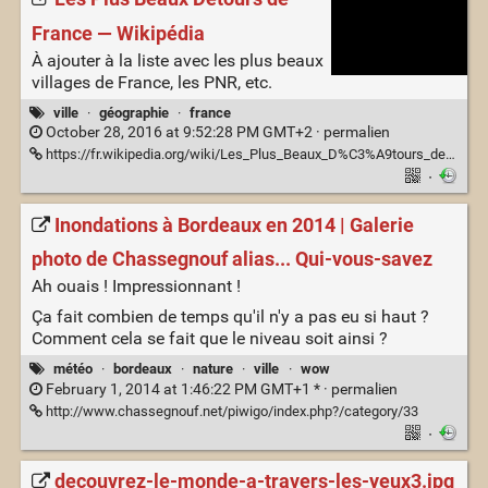
France — Wikipédia
À ajouter à la liste avec les plus beaux
villages de France, les PNR, etc.
ville
·
géographie
·
france
October 28, 2016 at 9:52:28 PM GMT+2 ·
permalien
https://fr.wikipedia.org/wiki/Les_Plus_Beaux_D%C3%A9tours_de_France
·
Inondations à Bordeaux en 2014 | Galerie
photo de Chassegnouf alias... Qui-vous-savez
Ah ouais ! Impressionnant !
Ça fait combien de temps qu'il n'y a pas eu si haut ?
Comment cela se fait que le niveau soit ainsi ?
météo
·
bordeaux
·
nature
·
ville
·
wow
February 1, 2014 at 1:46:22 PM GMT+1 * ·
permalien
http://www.chassegnouf.net/piwigo/index.php?/category/33
·
decouvrez-le-monde-a-travers-les-yeux3.jpg