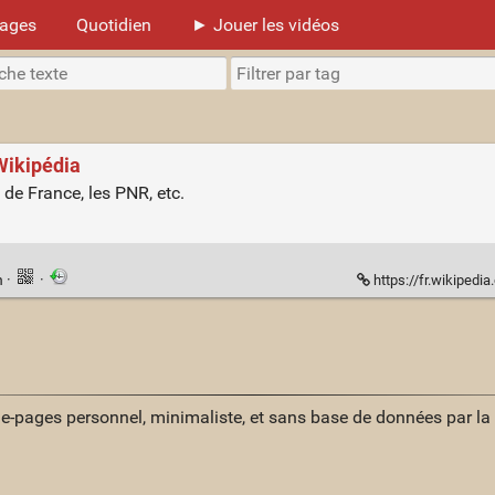
mages
Quotidien
► Jouer les vidéos
Wikipédia
s de France, les PNR, etc.
n
·
·
https://fr.wikiped
ue-pages personnel, minimaliste, et sans base de données par l