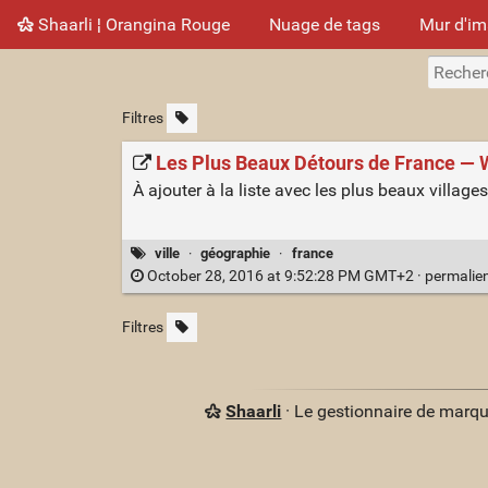
Shaarli ¦ Orangina Rouge
Nuage de tags
Mur d'i
Filtres
Les Plus Beaux Détours de France — 
À ajouter à la liste avec les plus beaux village
ville
·
géographie
·
france
October 28, 2016 at 9:52:28 PM GMT+2 ·
permalie
Filtres
Shaarli
· Le gestionnaire de marq