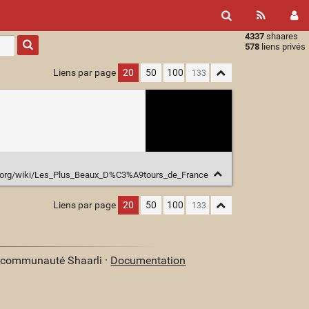
4337
shaares
Type 1 or
578
liens privés
more
characters
Liens par page
20
50
100
for
results.
ia.org/wiki/Les_Plus_Beaux_D%C3%A9tours_de_France
Liens par page
20
50
100
a communauté Shaarli ·
Documentation