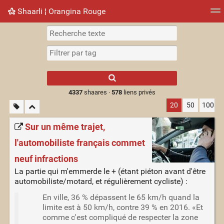
Shaarli ¦ Orangina Rouge
Nuage de tags
Mur d'images
Quotidien
► Jouer
Type 1 or more
characters for
results.
4337
shaares ·
578
liens privés
20
50
100
Sur un même trajet,
l'automobiliste français commet
neuf infractions
La partie qui m'emmerde le + (étant piéton avant d'être
automobiliste/motard, et régulièrement cycliste) :
En ville, 36 % dépassent le 65 km/h quand la
limite est à 50 km/h, contre 39 % en 2016. «Et
comme c'est compliqué de respecter la zone