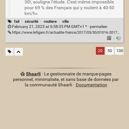
30!, souligne l'étude. C'est même impossible
pour 69 % des Français qui y roulent à 40-50
km/h».
fail
·
sécurité
·
routiere
·
ville
February 21, 2023 at 6:58:35 PM GMT+1 * ·
permalien
https://www.lefigaro.fr/actualite-france/2017/03/30/01016-20170330ARTFIG00004-l-automobiliste-commet-neuf-infractions-sur-un-meme-trajet.php
·
20
50
100
Shaarli
· Le gestionnaire de marque-pages
personnel, minimaliste, et sans base de données par
la communauté Shaarli ·
Documentation