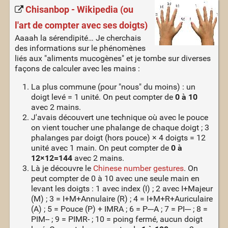
Chisanbop - Wikipedia (ou
l'art de compter avec ses doigts)
Aaaah la sérendipité… Je cherchais
des informations sur le phénomènes
liés aux "aliments mucogènes" et je tombe sur diverses
façons de calculer avec les mains :
La plus commune (pour "nous" du moins) : un
doigt levé = 1 unité. On peut compter de
0 à 10
avec 2 mains.
J'avais découvert une technique où avec le pouce
on vient toucher une phalange de chaque doigt ; 3
phalanges par doigt (hors pouce) × 4 doigts = 12
unité avec 1 main. On peut compter de
0 à
12×12=144
avec 2 mains.
Là je découvre le
Chinese number gestures
. On
peut compter de 0 à 10 avec une seule main en
levant les doigts : 1 avec index (I) ; 2 avec I+Majeur
(M) ; 3 = I+M+Annulaire (R) ; 4 = I+M+R+Auriculaire
(A) ; 5 = Pouce (P) + IMRA ; 6 = P---A ; 7 = PI--- ; 8 =
PIM-- ; 9 = PIMR- ; 10 = poing fermé, aucun doigt