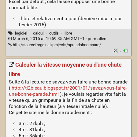
Excel par défaut ; cela laisse supposer une bonne
compatibilité.
: libre et relativement à jour (dernière mise à jour
février 2015)
logiciel
·
calcul
·
outils
·
libre
March 6, 2015 at 10:59:35 AM GMT+1 ·
permalien
http://sourceforge.net/projects/spreadshcompare/
·
Calculer la vitesse moyenne ou d'une chute
libre
Suite à la lecture de savez-vous faire une bonne parade
(
http://tl2bleau.blogspot.fr/2001/01/savez-vous-faire-
une-bonne-parade.html
), je voulais regarder vite fait la
vitesse qu'un grimpeur a à la fin de sa chute en
fonction de la hauteur (à vitesse initiale nulle).
Ce petite site me le donne rapidement :
3m : 27kph ;
4m : 31kph ;
5m : 35kph ;