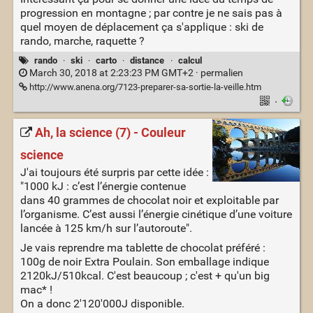
progression en montagne ; par contre je ne sais pas à
quel moyen de déplacement ça s'applique : ski de
rando, marche, raquette ?
rando
·
ski
·
carto
·
distance
·
calcul
March 30, 2018 at 2:23:23 PM GMT+2 ·
permalien
http://www.anena.org/7123-preparer-sa-sortie-la-veille.htm
·
Ah, la science (7) - Couleur
science
J'ai toujours été surpris par cette idée :
"1000 kJ : c’est l’énergie contenue
dans 40 grammes de chocolat noir et exploitable par
l’organisme. C’est aussi l’énergie cinétique d’une voiture
lancée à 125 km/h sur l’autoroute".
Je vais reprendre ma tablette de chocolat préféré :
100g de noir Extra Poulain. Son emballage indique
2120kJ/510kcal. C'est beaucoup ; c'est + qu'un big
mac* !
On a donc 2'120'000J disponible.