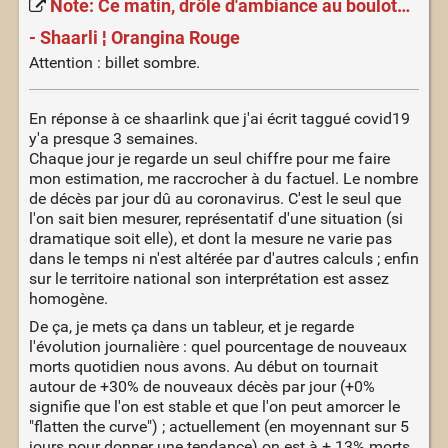
Note: Ce matin, drôle d'ambiance au boulot…
- Shaarli ¦ Orangina Rouge
Attention : billet sombre.
En réponse à ce shaarlink que j'ai écrit taggué covid19
y'a presque 3 semaines.
Chaque jour je regarde un seul chiffre pour me faire
mon estimation, me raccrocher à du factuel. Le nombre
de décès par jour dû au coronavirus. C'est le seul que
l'on sait bien mesurer, représentatif d'une situation (si
dramatique soit elle), et dont la mesure ne varie pas
dans le temps ni n'est altérée par d'autres calculs ; enfin
sur le territoire national son interprétation est assez
homogène.
De ça, je mets ça dans un tableur, et je regarde
l'évolution journalière : quel pourcentage de nouveaux
morts quotidien nous avons. Au début on tournait
autour de +30% de nouveaux décès par jour (+0%
signifie que l'on est stable et que l'on peut amorcer le
"flatten the curve") ; actuellement (en moyennant sur 5
jours pour donner une tendance) on est à + 13% morts