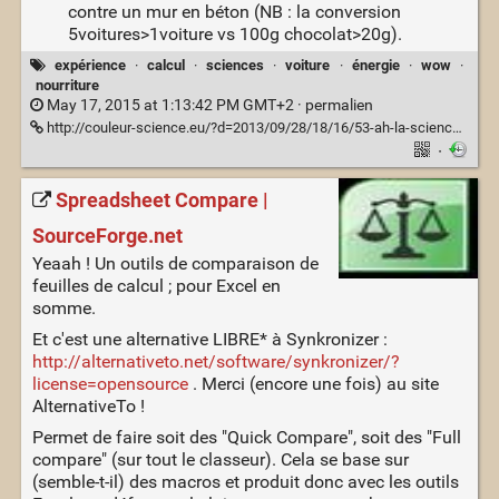
contre un mur en béton (NB : la conversion
5voitures>1voiture vs 100g chocolat>20g).
expérience
·
calcul
·
sciences
·
voiture
·
énergie
·
wow
·
nourriture
May 17, 2015 at 1:13:42 PM GMT+2 ·
permalien
http://couleur-science.eu/?d=2013/09/28/18/16/53-ah-la-science-7
·
Spreadsheet Compare |
SourceForge.net
Yeaah ! Un outils de comparaison de
feuilles de calcul ; pour Excel en
somme.
Et c'est une alternative LIBRE* à Synkronizer :
http://alternativeto.net/software/synkronizer/?
license=opensource
. Merci (encore une fois) au site
AlternativeTo !
Permet de faire soit des "Quick Compare", soit des "Full
compare" (sur tout le classeur). Cela se base sur
(semble-t-il) des macros et produit donc avec les outils