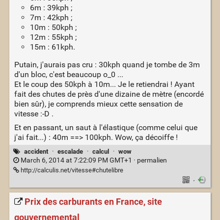
6m : 39kph ;
7m : 42kph ;
10m : 50kph ;
12m : 55kph ;
15m : 61kph.
Putain, j'aurais pas cru : 30kph quand je tombe de 3m
d'un bloc, c'est beaucoup o_0 ...
Et le coup des 50kph à 10m... Je le retiendrai ! Ayant
fait des chutes de près d'une dizaine de mètre (encordé
bien sûr), je comprends mieux cette sensation de
vitesse :-D .
Et en passant, un saut à l'élastique (comme celui que
j'ai fait...) : 40m ==> 100kph. Wow, ça décoiffe !
accident
·
escalade
·
calcul
·
wow
March 6, 2014 at 7:22:09 PM GMT+1 ·
permalien
http://calculis.net/vitesse#chutelibre
·
Prix des carburants en France, site
gouvernemental