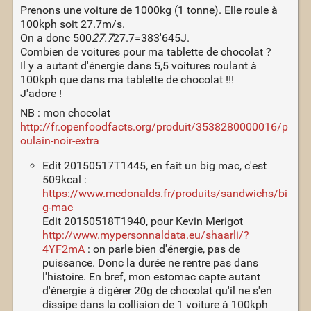
Prenons une voiture de 1000kg (1 tonne). Elle roule à
100kph soit 27.7m/s.
On a donc 500
27.7
27.7=383'645J.
Combien de voitures pour ma tablette de chocolat ?
Il y a autant d'énergie dans 5,5 voitures roulant à
100kph que dans ma tablette de chocolat !!!
J'adore !
NB : mon chocolat
http://fr.openfoodfacts.org/produit/3538280000016/p
oulain-noir-extra
Edit 20150517T1445, en fait un big mac, c'est
509kcal :
https://www.mcdonalds.fr/produits/sandwichs/bi
g-mac
Edit 20150518T1940, pour Kevin Merigot
http://www.mypersonnaldata.eu/shaarli/?
4YF2mA
: on parle bien d'énergie, pas de
puissance. Donc la durée ne rentre pas dans
l'histoire. En bref, mon estomac capte autant
d'énergie à digérer 20g de chocolat qu'il ne s'en
dissipe dans la collision de 1 voiture à 100kph