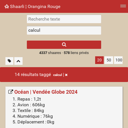
Shaarli ¦ Orangina Rouge
Nuage de tags
Mur d'images
Quotidien
► Jouer
Type 1 or more
characters for
results.
4337
shaares ·
578
liens privés
20
50
100
14 résultats taggé
calcul
Océan | Vendée Globe 2024
Repas : 1,2t
Avion : 606kg
Textile : 84kg
Numérique : 76kg
Déplacement : 0kg