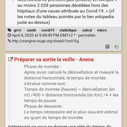
au moins 2 028 personnes décédées hors des
hôpitaux d'une cause attribuée au Covid-19. » (cf
les notes du tableau pointés par le lien wikipedia
juste au-dessus)
grrrr
·
santé
·
covid19
·
statistique
·
calcul
·
micro
April 4, 2020 at 9:48:49 PM GMT+2 * ·
permalien
http://orangina-rouge.org/shaarli/?un01Eg
·
Préparer sa sortie la veille - Anena
Phase de montée :
Après avoir calculé la dénivellation et mesuré la
distance horizontale, le temps de montée
s’évalue comme suit :
Temps de montée (heures) = dénivellation (en
m) /400 + distance horizontale (en km) /4 + les
temps de pause.
Phase de descente :
Le temps nécessaire est le plus souvent estimé
au quart du temps de montée.
Intéressant ça pour se donner une idée du temps de