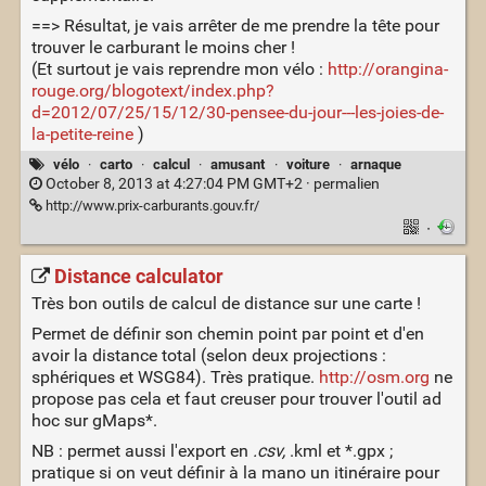
==> Résultat, je vais arrêter de me prendre la tête pour
trouver le carburant le moins cher !
(Et surtout je vais reprendre mon vélo :
http://orangina-
rouge.org/blogotext/index.php?
d=2012/07/25/15/12/30-pensee-du-jour---les-joies-de-
la-petite-reine
)
vélo
·
carto
·
calcul
·
amusant
·
voiture
·
arnaque
October 8, 2013 at 4:27:04 PM GMT+2 ·
permalien
http://www.prix-carburants.gouv.fr/
·
Distance calculator
Très bon outils de calcul de distance sur une carte !
Permet de définir son chemin point par point et d'en
avoir la distance total (selon deux projections :
sphériques et WSG84). Très pratique.
http://osm.org
ne
propose pas cela et faut creuser pour trouver l'outil ad
hoc sur gMaps*.
NB : permet aussi l'export en
.csv,
.kml et *.gpx ;
pratique si on veut définir à la mano un itinéraire pour