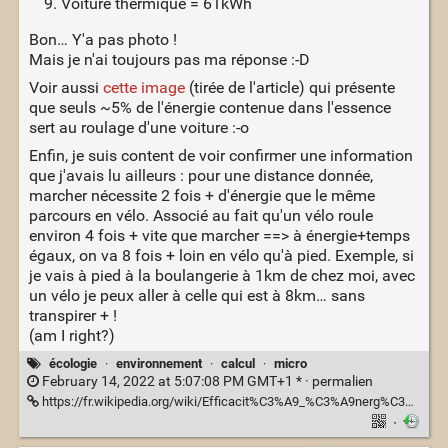
Voiture thermique = 61kWh
Bon… Y'a pas photo !
Mais je n'ai toujours pas ma réponse :-D
Voir aussi
cette image
(tirée de l'article) qui présente
que seuls ~5% de l'énergie contenue dans l'essence
sert au roulage d'une voiture :-o
Enfin, je suis content de voir confirmer une information
que j'avais lu ailleurs : pour une distance donnée,
marcher nécessite 2 fois + d'énergie que le même
parcours en vélo. Associé au fait qu'un vélo roule
environ 4 fois + vite que marcher ==> à énergie+temps
égaux, on va 8 fois + loin en vélo qu'à pied. Exemple, si
je vais à pied à la boulangerie à 1km de chez moi, avec
un vélo je peux aller à celle qui est à 8km… sans
transpirer + !
(am I right?)
écologie
·
environnement
·
calcul
·
micro
February 14, 2022 at 5:07:08 PM GMT+1 * ·
permalien
https://fr.wikipedia.org/wiki/Efficacit%C3%A9_%C3%A9nerg%C3%A9tique_dans_les_transports
·