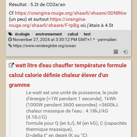
Résultat : 5.2t de CO2e/an
Cf
https://orangina-rouge.org/shaarli/shaare/0DNR6w
(un peu) et surtout
https://orangina-
rouge.org/shaarli/shaare/F-tpBg
où j’étais à 4.5t
écologie
·
environnement
·
calcul
·
test
November 27, 2024 at 3:30:12 PM GMT+1 * ·
permalien
https://www.vendeeglobe.org/ocean
·
watt litre d'eau chauffer température formule
calcul calorie définie chaleur élever d'un
gramme
Le watt est une unité de puissance, le joule
d’énergie (=1W pendant 1 seconde), 1kWh
(1000W pendant 3600 secondes) =3600kJ.
chaleur massique de l'eau : 4.18kJ/kG
(4.18J/G)
formule pour Q (en kJ), M (en kG), C (capacités
thermique massique),
D=delta t° en degré (K ou °C)