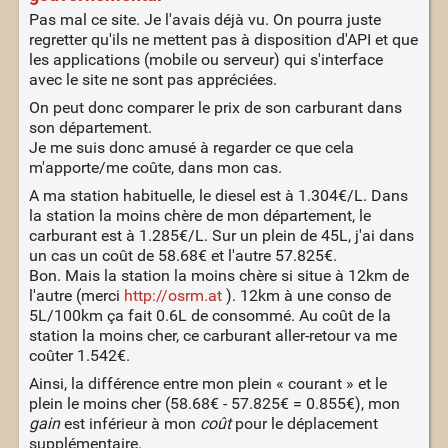
Pas mal ce site. Je l'avais déjà vu. On pourra juste
regretter qu'ils ne mettent pas à disposition d'API et que
les applications (mobile ou serveur) qui s'interface
avec le site ne sont pas appréciées.
On peut donc comparer le prix de son carburant dans
son département.
Je me suis donc amusé à regarder ce que cela
m'apporte/me coûte, dans mon cas.
A ma station habituelle, le diesel est à 1.304€/L. Dans
la station la moins chère de mon département, le
carburant est à 1.285€/L. Sur un plein de 45L, j'ai dans
un cas un coût de 58.68€ et l'autre 57.825€.
Bon. Mais la station la moins chère si situe à 12km de
l'autre (merci
http://osrm.at
). 12km à une conso de
5L/100km ça fait 0.6L de consommé. Au coût de la
station la moins cher, ce carburant aller-retour va me
coûter 1.542€.
Ainsi, la différence entre mon plein « courant » et le
plein le moins cher (58.68€ - 57.825€ = 0.855€), mon
gain
est inférieur à mon
coût
pour le déplacement
supplémentaire.