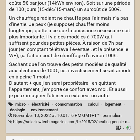
coûte 5€ par jour (14kWh environ). Soit sur une période
de 100 jours (15-déc/15-mars) un surcoût de 500€.
Un chauffage radiant ne chauffe pas l'air mais n'a pas
d'inertie. Je peux (je suppose) chauffer moins
longtemps, quitte à ce que la puissance nécessaire soit
plus importante. Il y a des modèles à 700W qui
suffisent pour des petites pièces. À raison de 7h par
jour (en comptant télétravail éventuel, et la présence le
WE), ça fait un coût de chauffage d'environ 100€.
Sachant que l'on trouve des petits modèles de qualité
aux alentours de 100€, cet investissement serait amorti
en à peine 1 mois !
D'autant + que j'en serai propriétaire : en quittant
l'appartement, j'emporte ce confort avec moi. Et aussi
je peux imaginer l'utiliser en extérieur ou autre.
micro
·
électricité
·
consommation
·
calcul
·
logement
·
écologie
·
environnement
November 13, 2022 at 10:01:16 PM GMT+1 * ·
permalien
https://solar.lowtechmagazine.com/fr/2015/02/heating-people-not-spaces.html
·