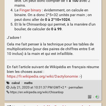
levé. On peut donc compter de
1 à 100
avec 2
mains.
Le
Finger binary
: évidemment, on calcule en
binaire. On a donc 2^5=32 unités par main ; on
peut donc aller de
0 à 2^10=1024
.
Et là le Chinsanbop qui permet, à la manière d'un
boulier, de calculer de
0 à 99
.
J'adore !
Cela me fait penser à la technique pour les tables de
multiplications (pour des paires de chiffres entre 5 et
10 inclus) à la main et qui est infaillible.
En fait l'article suivant de Wikipédia en français résume
bien les choses aussi :
https://fr.wikipedia.org/wiki/Dactylonomie
:-)
calcul
·
maths
July 21, 2020 at 10:31:37 PM GMT+2 * ·
permalien
https://en.wikipedia.org/wiki/Chisanbop
·