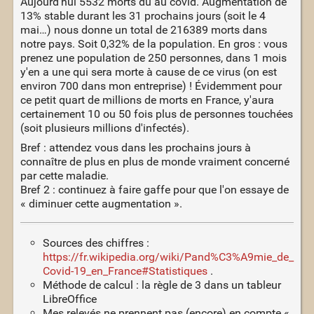
Aujourd'hui 5532 morts dû au covid. Augmentation de
13% stable durant les 31 prochains jours (soit le 4
mai…) nous donne un total de 216389 morts dans
notre pays. Soit 0,32% de la population. En gros : vous
prenez une population de 250 personnes, dans 1 mois
y'en a une qui sera morte à cause de ce virus (on est
environ 700 dans mon entreprise) ! Évidemment pour
ce petit quart de millions de morts en France, y'aura
certainement 10 ou 50 fois plus de personnes touchées
(soit plusieurs millions d'infectés).
Bref : attendez vous dans les prochains jours à
connaître de plus en plus de monde vraiment concerné
par cette maladie.
Bref 2 : continuez à faire gaffe pour que l'on essaye de
« diminuer cette augmentation ».
Sources des chiffres :
https://fr.wikipedia.org/wiki/Pand%C3%A9mie_de_
Covid-19_en_France#Statistiques
.
Méthode de calcul : la règle de 3 dans un tableur
LibreOffice
Mes relevés ne prennent pas (encore) en compte «