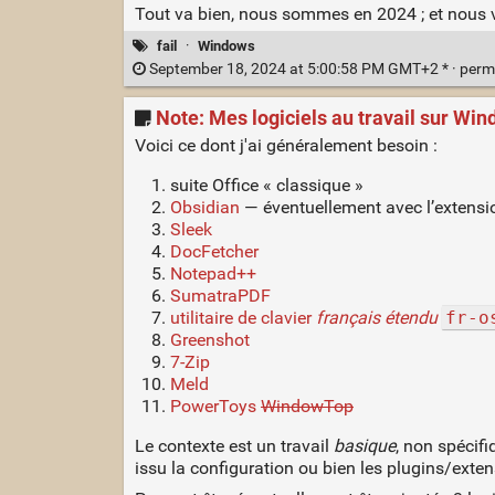
Tout va bien, nous sommes en 2024 ; et nous 
fail
·
Windows
September 18, 2024 at 5:00:58 PM GMT+2 * ·
perm
Note: Mes logiciels au travail sur Wi
Voici ce dont j'ai généralement besoin :
suite Office « classique »
Obsidian
— éventuellement avec l’extens
Sleek
DocFetcher
Notepad++
SumatraPDF
utilitaire de clavier
français étendu
fr-o
Greenshot
7-Zip
Meld
PowerToys
WindowTop
Le contexte est un travail
basique
, non spécifi
issu la configuration ou bien les plugins/extens