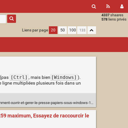
4337
shaares
Type 1 or
578
liens privés
more
characters
Liens par page
20
50
100
for
results.
(pas
[Ctrl]
, mais bien
[Windows]
).
e ligne multipliées plusieurs fois dans un
mment-ouvrir-et-gerer-le-presse-papiers-sous-windows-10/
à 259 maximum, Essayez de raccourcir le