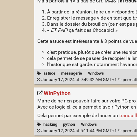
Mais parfois il n’y a pas de CR. MAIS
j’ai trouv
À partir de la réunion, faire un « répondre 
Enregistrer le message vide en tant que
br
Dans le dossier du brouillon (ce n’est pas
«
ET PAF!
ça fait des Chocapic! »
Cette astuce est intéressante à 3 points de vue
c’est pratique, plutôt que créer une réuni
cela permet de se passer de recopier la list
l’historique est gardé, notamment l’avanc
astuce
·
messagerie
·
Windows
January 17, 2024 at 9:49:32 AM GMT+1 * ·
permal
WinPython
Marre de ne rien pouvoir faire sur votre PC pro
Avec ce logiciel, cela permet d’avoir Python en 
Cela permet par exemple de lancer un
tranquil
hacking
·
python
·
Windows
January 12, 2024 at 5:11:44 PM GMT+1 * ·
permal