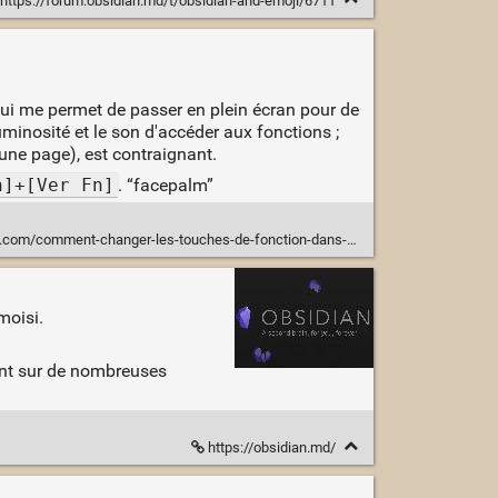
https://forum.obsidian.md/t/obsidian-and-emoji/6711
ui me permet de passer en plein écran pour de
minosité et le son d'accéder aux fonctions ;
une page), est contraignant.
n]+[Ver Fn]
. “facepalm”
com/comment-changer-les-touches-de-fonction-dans-windows-10/
moisi.
sent sur de nombreuses
https://obsidian.md/