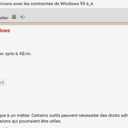
vivons avec les contraintes de Windows 95 è_é
alien
·
·
ndows
ion
sync
à 4$/m.
ss
que à un métier. Certains outils peuvent nécessiter des droits adm
ions qui pourraient être utiles.