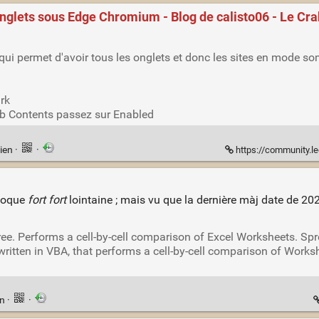
nglets sous Edge Chromium - Blog de calisto06 - Le Cra
qui permet d'avoir tous les onglets et donc les sites en mode s
rk
b Contents passez sur Enabled
ien
·
·
https://community.lecrabeinfo.n
époque
fort fort
lointaine ; mais vu que la dernière màj date de 20
e. Performs a cell-by-cell comparison of Excel Worksheets. Sp
written in VBA, that performs a cell-by-cell comparison of Work
en
·
·