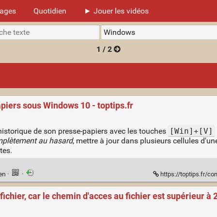
mages
Quotidien
► Jouer les vidéos
1 / 2
piers sous Windows 10 - toptips.fr
historique de son presse-papiers avec les touches
[Win]+[V]
mplètement au hasard
, mettre à jour dans plusieurs cellules d'un
tes.
ien
·
·
https://toptips.fr/co
fichier, car le chemin d'acces au fichier est supérieur 