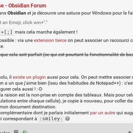
se - Obsidian Forum
dans
Obsidian
et je découvre une astuce pour Windows pour le fai
 an Emoji, click win+"."
]+[;]
mais cela marche également !
ossible : via une
extension tierce
on peut associer un raccourci cl
te.
que cela soit parfait (ce qui est pourtant la fonctionnalité de 
olu, il
existe un plugin
aussi pour cela. On peut mettre associer u
y'en a un que j'aime bien (issu des habitudes de Notepad++) : c'es
gurer cela aussi ! :-D
 la raison est la non-prise en compte des tableaux. Mais pour cela
ulations entre chaque cellule), je copie à nouveau, pour coller d
s mon document destination.
complémentaire dont je parlais initialement
par un autre
qui sug
ui correspondant à
:smiley:
😃