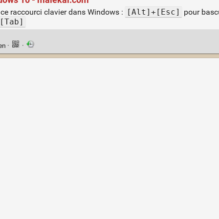
as ce raccourci clavier dans Windows :
[Alt]+[Esc]
pour bascu
[Tab]
ien
·
·