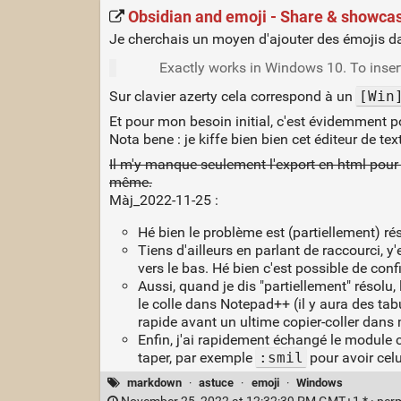
Obsidian and emoji - Share & showca
Je cherchais un moyen d'ajouter des émojis 
Exactly works in Windows 10. To insert
Sur clavier azerty cela correspond à un
[Win
Et pour mon besoin initial, c'est évidemment p
Nota bene : je kiffe bien bien cet éditeur de tex
Il m'y manque seulement l'export en html pour 
même.
Màj_2022-11-25 :
Hé bien le problème est (partiellement) rés
Tiens d'ailleurs en parlant de raccourci, 
vers le bas. Hé bien c'est possible de confi
Aussi, quand je dis "partiellement" résolu,
le colle dans Notepad++ (il y aura des tab
rapide avant un ultime copier-coller dan
Enfin, j'ai rapidement échangé le module 
taper, par exemple
:smil
pour avoir cel
markdown
·
astuce
·
emoji
·
Windows