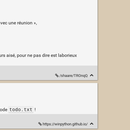
avec une réunion »,
urs aisé, pour ne pas dire est laborieux
/shaare/TROnqQ
hode
todo.txt
!
https://winpython.github.io/