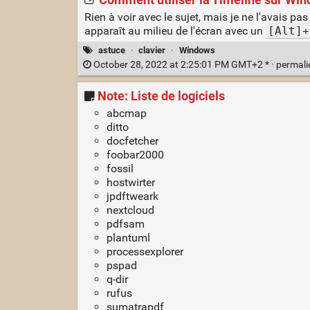
Rien à voir avec le sujet, mais je ne l'avais p
apparaît au milieu de l'écran avec un
[Alt]+
astuce
·
clavier
·
Windows
October 28, 2022 at 2:25:01 PM GMT+2 * ·
permal
Note: Liste de logiciels
abcmap
ditto
docfetcher
foobar2000
fossil
hostwirter
jpdftweark
nextcloud
pdfsam
plantuml
processexplorer
pspad
q-dir
rufus
sumatrapdf