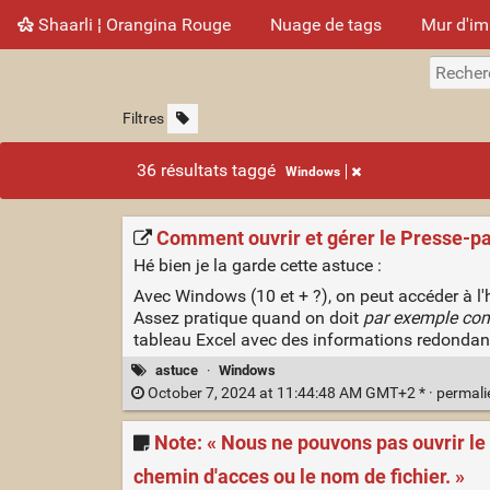
Shaarli ¦ Orangina Rouge
Nuage de tags
Mur d'i
Filtres
36 résultats taggé
Windows
Comment ouvrir et gérer le Presse-pa
Hé bien je la garde cette astuce :
Avec Windows (10 et + ?), on peut accéder à l'
Assez pratique quand on doit
par exemple co
tableau Excel avec des informations redondan
astuce
·
Windows
October 7, 2024 at 11:44:48 AM GMT+2 * ·
permal
Note: « Nous ne pouvons pas ouvrir le 
chemin d'acces ou le nom de fichier. »