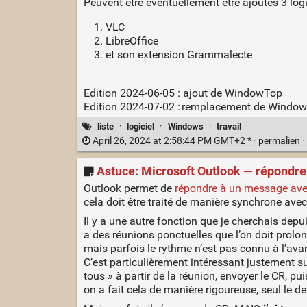
Peuvent être éventuellement être ajoutés 3 logi
VLC
LibreOffice
et son extension Grammalecte
Edition 2024-06-05 : ajout de WindowTop
Edition 2024-07-02 : remplacement de Window
liste
·
logiciel
·
Windows
·
travail
April 26, 2024 at 2:58:44 PM GMT+2 * ·
permalien
·
Astuce: Microsoft Outlook — répondre
Outlook permet de
répondre à un message avec
cela doit être traité de manière synchrone ave
Il y a une autre fonction que je cherchais depu
a des réunions ponctuelles que l’on doit prolo
mais parfois le rythme n’est pas connu à l’ava
C’est particulièrement intéressant justement sur
tous » à partir de la réunion, envoyer le CR, pu
on a fait cela de manière rigoureuse, seul le de