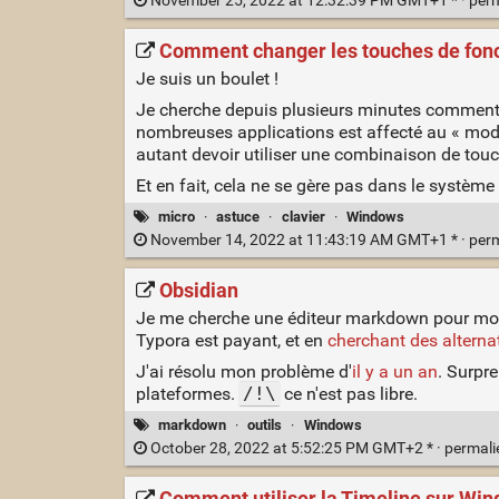
November 25, 2022 at 12:32:39 PM GMT+1 * ·
per
Comment changer les touches de fon
Je suis un boulet !
Je cherche depuis plusieurs minutes comment 
nombreuses applications est affecté au « mode 
autant devoir utiliser une combinaison de touc
Et en fait, cela ne se gère pas dans le systèm
micro
·
astuce
·
clavier
·
Windows
November 14, 2022 at 11:43:19 AM GMT+1 * ·
per
Obsidian
Je me cherche une éditeur markdown pour mon
Typora est payant, et en
cherchant des alterna
J'ai résolu mon problème d'
il y a un an
. Surpr
plateformes.
/!\
ce n'est pas libre.
markdown
·
outils
·
Windows
October 28, 2022 at 5:52:25 PM GMT+2 * ·
permal
Comment utiliser la Timeline sur Wi