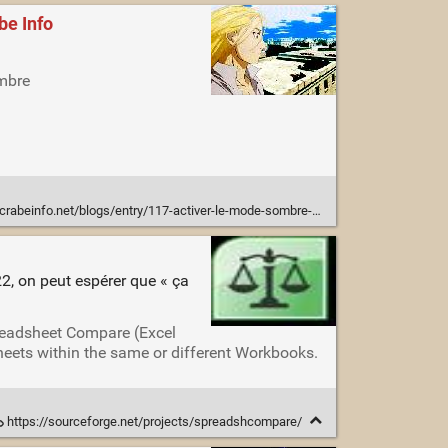
be Info
ombre
et/blogs/entry/117-activer-le-mode-sombre-sur-tous-les-onglets-sous-edge-chromium/
22, on peut espérer que « ça
readsheet Compare (Excel
sheets within the same or different Workbooks.
https://sourceforge.net/projects/spreadshcompare/