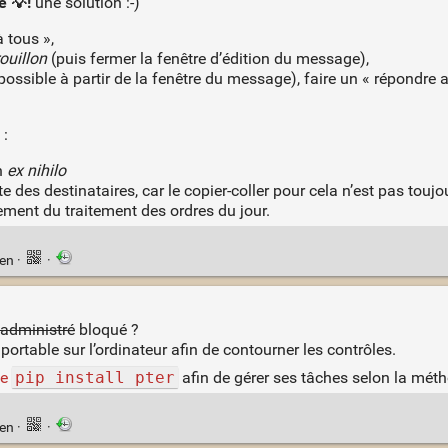
é 💡!
une solution :-)
à tous »,
ouillon
(puis fermer la fenêtre d’édition du message),
 possible à partir de la fenêtre du message), faire un « répondre 
 :
on
ex nihilo
e des destinataires, car le copier-coller pour cela n’est pas toujo
ement du traitement des ordres du jour.
ien
·
·
administré
bloqué ?
portable sur l’ordinateur afin de contourner les contrôles.
le
pip install pter
afin de gérer ses tâches selon la mét
ien
·
·