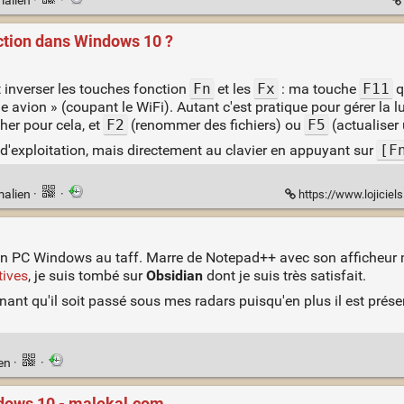
malien
·
·
ction dans Windows 10 ?
inverser les touches fonction
Fn
et les
Fx
: ma touche
F11
q
avion » (coupant le WiFi). Autant c'est pratique pour gérer la lu
her pour cela, et
F2
(renommer des fichiers) ou
F5
(actualiser 
e d'exploitation, mais directement au clavier en appuyant sur
[F
malien
·
·
https://www.lojiciels.
 PC Windows au taff. Marre de Notepad++ avec son afficheur 
tives
, je suis tombé sur
Obsidian
dont je suis très satisfait.
enant qu'il soit passé sous mes radars puisqu'en plus il est pré
ien
·
·
ndows 10 - malekal.com