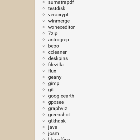
sumatrapdf
testdisk
veracrypt
winmerge
wxhexeditor
7zip
astrogrep
bepo
ccleaner
deskpins
filezilla
flux
geany
gimp
git
googleearth
gpxsee
graphviz
greenshot
gtkhask
java
josm
libreoffice