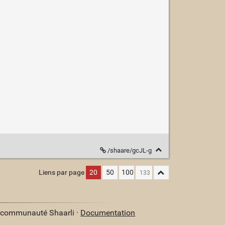
/shaare/gcJL-g
Liens par page
20
50
100
a communauté Shaarli ·
Documentation