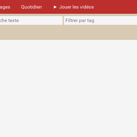
mages
Quotidien
► Jouer les vidéos