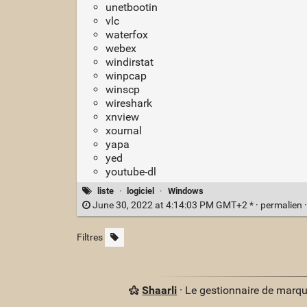
unetbootin
vlc
waterfox
webex
windirstat
winpcap
winscp
wireshark
xnview
xournal
yapa
yed
youtube-dl
liste
·
logiciel
·
Windows
June 30, 2022 at 4:14:03 PM GMT+2 * ·
permalien
Filtres
Shaarli
· Le gestionnaire de marq