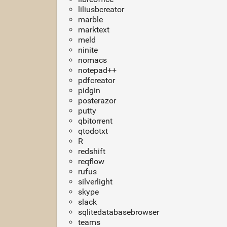
liliusbcreator
marble
marktext
meld
ninite
nomacs
notepad++
pdfcreator
pidgin
posterazor
putty
qbitorrent
qtodotxt
R
redshift
reqflow
rufus
silverlight
skype
slack
sqlitedatabasebrowser
teams