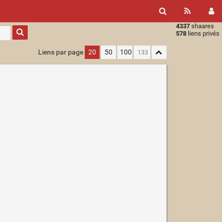
4337
shaares
Type 1 or
578
liens privés
more
characters
Liens par page
20
50
100
for
results.