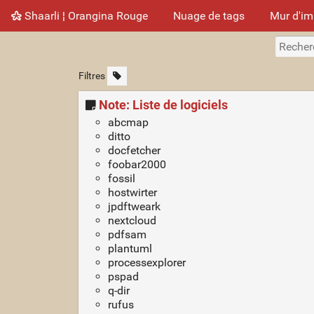
Shaarli ¦ Orangina Rouge
Nuage de tags
Mur d'i
Filtres
Note: Liste de logiciels
abcmap
ditto
docfetcher
foobar2000
fossil
hostwirter
jpdftweark
nextcloud
pdfsam
plantuml
processexplorer
pspad
q-dir
rufus