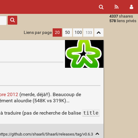
4337
shaares
Type 1 or
578
liens privés
more
characters
Liens par page
20
50
100
for
results.
re 2012
(merde, déjà!!). Beaucoup de
crément alourdie (548K vs 319K)…
es à traduire (pas de recherche de balise
title
ttps://github.com/shaarli/Shaarli/releases/tag/v0.6.3