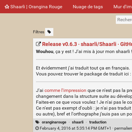
Shaarli ¦ Orangina Rouge
Nuage de tags
Mur d'i
Filtres
Release v0.6.3 · shaarli/Shaarli · Git
Wouhou
, ça y est ! J'ai mis à jour mon shaarli !
Et évidemment j'ai traduit tout ça en français.
Vous pouvez trouver le package de traduit ici 
J'ai
comme l'impression
que ce n'est pas la p
changement dans la structure suite au dévelop
Faites-en ce que vous voulez ! Je n'ai pas le 
Ce n'est pas exempt d'oubli : je n'ai pas traduit
ou autre), bref et l'orthographe j'suis pas un p
oranginarouge
·
shaarli
·
traduction
February 4, 2016 at 5:35:14 PM GMT+1 ·
permalie