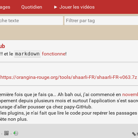
mages
Quotidien
► Jouer les vidéos
Hub
!! et le
markdown
fonctionne
!
:
https://orangina-rouge.org/tools/shaarli-FR/shaarli-FR-v063.7z
remière fois que je fais ça… Ah bah oui, j'ai commencé en
novemb
pement depuis plusieurs mois et surtout l'application s'est sa
courage d'aller pousser ça chez papy-GitHub.
 les plugins, je n'ai fait que lire le code pour repérer les passag
oète non plus.
n
·
·
h